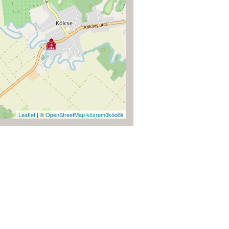
Leaflet
| ©
OpenStreetMap közreműködők