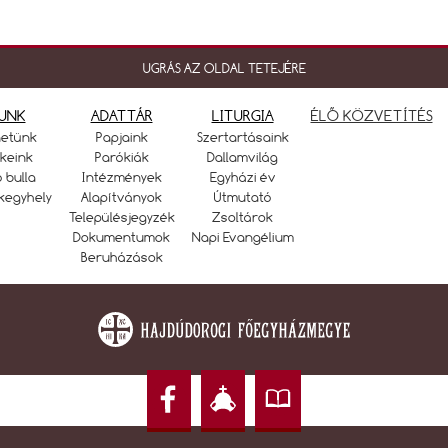
UGRÁS AZ OLDAL TETEJÉRE
UNK
ADATTÁR
LITURGIA
ÉLŐ KÖZVETÍTÉS
netünk
Papjaink
Szertartásaink
keink
Parókiák
Dallamvilág
ó bulla
Intézmények
Egyházi év
kegyhely
Alapítványok
Útmutató
Településjegyzék
Zsoltárok
Dokumentumok
Napi Evangélium
Beruházások