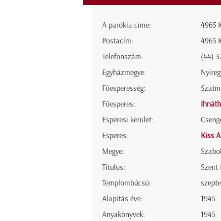
A parókia címe:
4965 K
Postacím:
4965 K
Telefonszám:
(44) 3
Egyházmegye:
Nyíre
Főesperesség:
Szatm
Főesperes:
Ihnáth
Esperesi kerület:
Csenge
Esperes:
Kiss 
Megye:
Szabo
Titulus:
Szent 
Templombúcsú:
szepte
Alapítás éve:
1945
Anyakönyvek:
1945