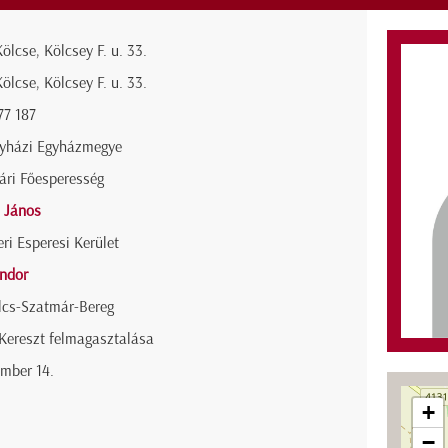
ölcse, Kölcsey F. u. 33.
ölcse, Kölcsey F. u. 33.
77 187
gyházi Egyházmegye
ári Főesperesség
 János
ri Esperesi Kerület
Andor
lcs-Szatmár-Bereg
Kereszt felmagasztalása
mber 14.
+
−