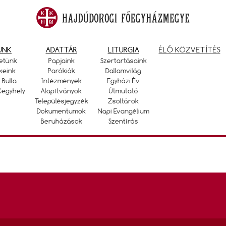
UNK
ADATTÁR
LITURGIA
ÉLŐ KÖZVETÍTÉS
etünk
Papjaink
Szertartásaink
keink
Parókiák
Dallamvilág
 Bulla
Intézmények
Egyházi Év
Kegyhely
Alapítványok
Útmutató
Településjegyzék
Zsoltárok
Dokumentumok
Napi Evangélium
Beruházások
Szentírás