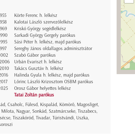
1955
Körte Ferenc h. lelkész
1958
Kalotai László szervezőlelkész
1969
Kriskó György segédlelkész
1990
Sarkadi György Gergely parókus
1995
Sási Péter h. lelkész, majd parókus
1997
Sereghy János oldallagos adminisztrátor
2002
Szabó Gábor parókus
2006
Urbán Evariszt h. lelkész
2010
Takács Gusztáv h. lelkész
2016
Halinda Gyula h. lelkész, majd parókus
2017
Lőrinc László Krizosztom OSBM parókus
2025
Orosz Gábor helyettes lelkész
Tatai Zoltán parókus
ád, Csaholc, Fülesd, Kispalád, Kömörő, Magosliget,
Milota, Nagyar, Sonkád, Szatmárcseke, Tiszabecs,
sécse, Tiszakóród, Tivadar, Túristvándi, Uszka,
oroszi