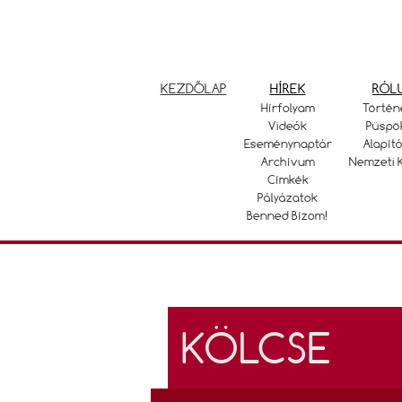
KEZDŐLAP
HÍREK
RÓL
Hírfolyam
Történ
Videók
Püspö
Eseménynaptár
Alapító
Archívum
Nemzeti 
Címkék
Pályázatok
Benned Bízom!
KÖLCSE