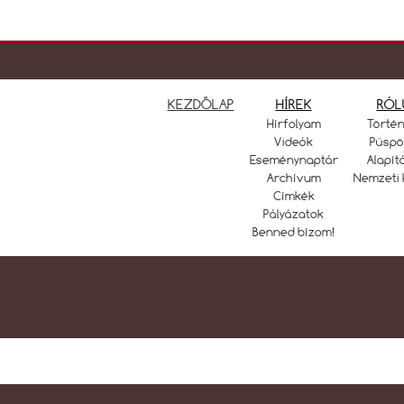
KEZDŐLAP
HÍREK
RÓL
Hírfolyam
Törté
Videók
Püspö
Eseménynaptár
Alapít
Archívum
Nemzeti 
Címkék
Pályázatok
Benned bízom!