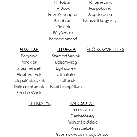
Hírfolyam
Történetünk
Videók
Püspökeink
Eseménynaptár
Alapító bulla
Archívum
Nemzeti kegyhely
Címkék
Pályázatok
Benned bízom!
ADATTÁR
LITURGIA
ÉLŐ KÖZVETÍTÉS
Papjaink
Szertartásaink
Parókiák
Dallamvilág
Intézmények
Egyházi év
Alapítványok
Útmutató
Településjegyzék
Zsoltárok
Dokumentumok
Napi Evangélium
Beruházások
LELKIATYA
KAPCSOLAT
Imresszum
Elérhetőség
Ajánlott oldalak
Visszajelzés
Gyermekvédelmi bejelentés