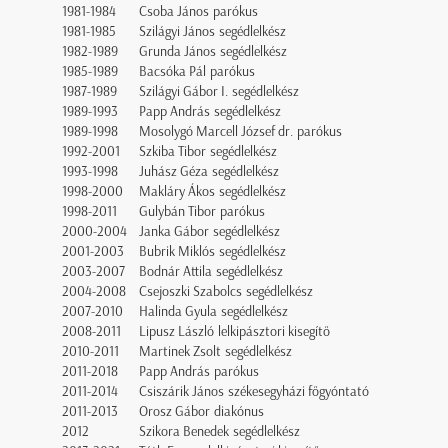
1981-1984
Csoba János parókus
1981-1985
Szilágyi János segédlelkész
1982-1989
Grunda János segédlelkész
1985-1989
Bacsóka Pál parókus
1987-1989
Szilágyi Gábor I. segédlelkész
1989-1993
Papp András segédlelkész
1989-1998
Mosolygó Marcell József dr. parókus
1992-2001
Szkiba Tibor segédlelkész
1993-1998
Juhász Géza segédlelkész
1998-2000
Makláry Ákos segédlelkész
1998-2011
Gulybán Tibor parókus
2000-2004
Janka Gábor segédlelkész
2001-2003
Bubrik Miklós segédlelkész
2003-2007
Bodnár Attila segédlelkész
2004-2008
Csejoszki Szabolcs segédlelkész
2007-2010
Halinda Gyula segédlelkész
2008-2011
Lipusz László lelkipásztori kisegítő
2010-2011
Martinek Zsolt segédlelkész
2011-2018
Papp András parókus
2011-2014
Csiszárik János székesegyházi főgyóntató
2011-2013
Orosz Gábor diakónus
2012
Szikora Benedek segédlelkész