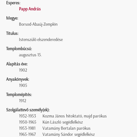
Esperes:
Papp András
Megye:
Borsod-Abaúj-Zemplén
Titulus:
Istenszülő elszenderedése
Templombúcsú:
augusztus 15.
Alapítás éve:
1902
Anyakönyvek:
1905
Templomépítés:
1912
Szolgálattevő személy(ek):
1932-1953
Kozma János hitoktató, majd parókus
1950-1965
Kún László segédlelkész
1953-1981
Vatamány Bertalan parókus
1965-1967
Vatamány Sándor segédlelkész