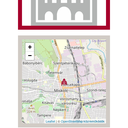
+
−
Leaflet
| ©
OpenStreetMap közreműködők