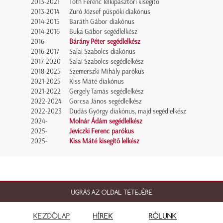
2013-2021
Tóth Ferenc lelkipásztori kisegítő
2013-2014
Zuró József püspöki diakónus
2014-2015
Baráth Gábor diakónus
2014-2016
Buka Gábor segédlelkész
2016-
Bárány Péter segédlelkész
2016-2017
Salai Szabolcs diakónus
2017-2020
Salai Szabolcs segédlelkész
2018-2025
Szemerszki Mihály parókus
2021-2025
Kiss Máté diakónus
2021-2022
Gergely Tamás segédlelkész
2022-2024
Gorcsa János segédlelkész
2022-2023
Dudás György diakónus, majd segédlelkész
2024-
Molnár Ádám segédlelkész
2025-
Jeviczki Ferenc parókus
2025-
Kiss Máté kisegítő lelkész
UGRÁS AZ OLDAL TETEJÉRE
KEZDŐLAP
HÍREK
RÓLUNK