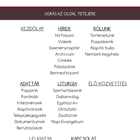
UGRÁS AZ OLDAL TETEJÉRE
KEZDŐLAP
HÍREK
RÓLUNK
Hírfolyam
Történetünk
Videók
Püspökeink
Eseménynaptár
Alapító bulla
Archívum
Nemzeti kegyhely
Címkék
Pályázatok
Benned bízom!
ADATTÁR
LITURGIA
ÉLŐ KÖZVETÍTÉS
Papjaink
Szertartásaink
Parókiák
Dallamvilág
Intézmények
Egyházi év
Alapítványok
Útmutató
Településjegyzék
Zsoltárok
Dokumentumok
Napi Evangélium
Beruházások
LELKIATYA
KAPCSOLAT