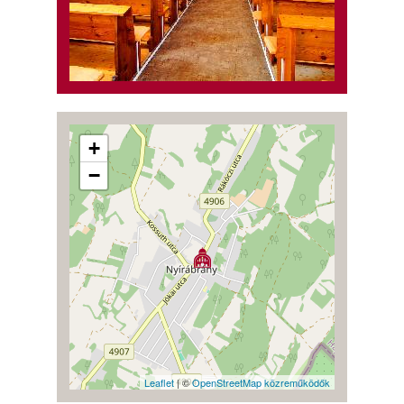
+
−
Leaflet
| ©
OpenStreetMap közreműködők