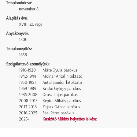
Templombúcsú:
november 8.
Alapítás éve:
XVIII. sz. vége
Anyakönyvek:
1800
Templomépítés:
1858
Szolgálattevő személy(ek):
1916-1920
Máté Gyula parókus
1942-1944
Molnár Antal hitoktató
1950-1951
Antal Sándor hitoktató
1969-1984
Kriskó György parókus
1984-2008
Orosz Lajos parókus
2008-2013
Kepics Mihály parókus
2013-2016
Zajácz Gábor parókus
2016-2025
Sási Péter parókus
2025-
Kaskötő Miklós helyettes lelkész