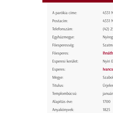
A parókia címe:
4331 N
Postacím:
4331 N
Telefonszám:
(42) 2
Egyházmegye:
Nyíre
Főesperesség:
Szatm
Főesperes:
Ihnáth
Esperesi kerület:
Nyíri 
Esperes:
Ivanc
Megye:
Szabo
Titulus:
Úrjele
Templombúcsú:
január
Alapítás éve:
1700
Anyakönyvek:
1825