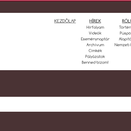
KEZDŐLAP
HÍREK
RÓL
Hírfolyam
Törté
Videók
Püspö
Eseménynaptár
Alapít
Archívum
Nemzeti 
Címkék
Pályázatok
Benned bízom!