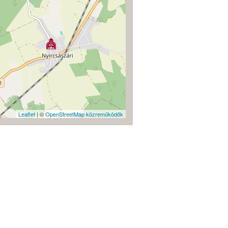
Leaflet
| ©
OpenStreetMap közreműködők