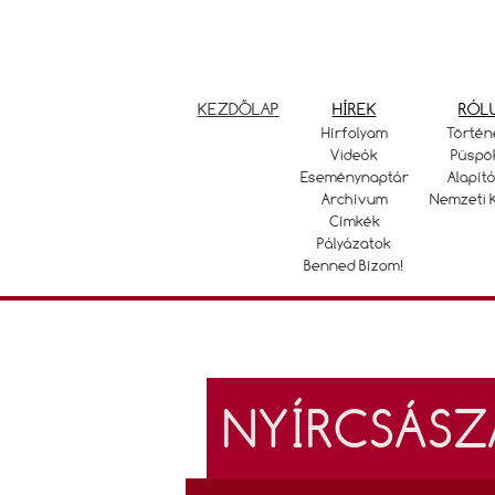
KEZDŐLAP
HÍREK
RÓL
Hírfolyam
Történ
Videók
Püspö
Eseménynaptár
Alapító
Archívum
Nemzeti 
Címkék
Pályázatok
Benned Bízom!
NYÍRCSÁSZ