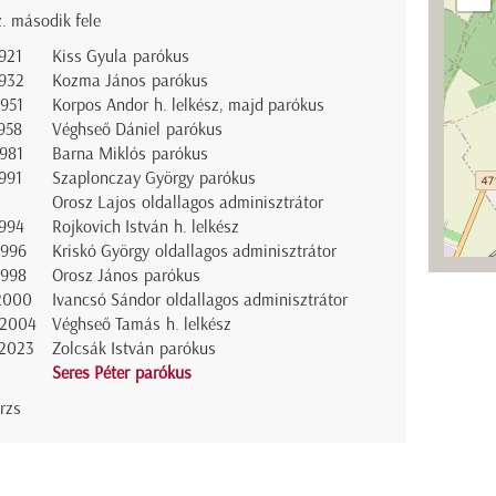
z. második fele
921
Kiss Gyula parókus
1932
Kozma János parókus
1951
Korpos Andor h. lelkész, majd parókus
958
Véghseő Dániel parókus
1981
Barna Miklós parókus
991
Szaplonczay György parókus
Orosz Lajos oldallagos adminisztrátor
1994
Rojkovich István h. lelkész
1996
Kriskó György oldallagos adminisztrátor
1998
Orosz János parókus
2000
Ivancsó Sándor oldallagos adminisztrátor
-2004
Véghseő Tamás h. lelkész
2023
Zolcsák István parókus
Seres Péter parókus
rzs