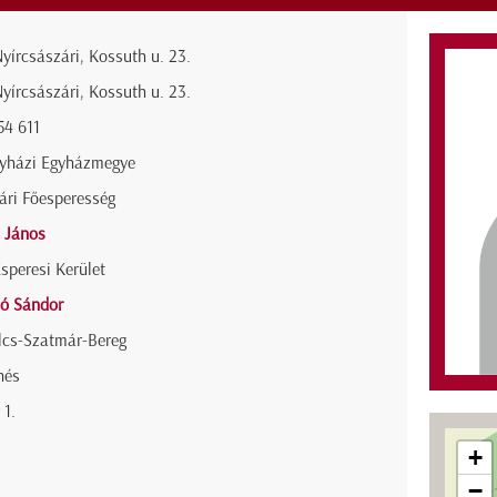
yírcsászári, Kossuth u. 23.
yírcsászári, Kossuth u. 23.
54 611
gyházi Egyházmegye
ári Főesperesség
 János
Esperesi Kerület
só Sándor
lcs-Szatmár-Bereg
nés
 1.
+
−