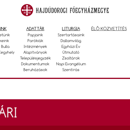
UNK
ADATTÁR
LITURGIA
ÉLŐ KÖZVETÍTÉS
etünk
Papjaink
Szertartásaink
keink
Parókiák
Dallamvilág
 Bulla
Intézmények
Egyházi Év
Kegyhely
Alapítványok
Útmutató
Településjegyzék
Zsoltárok
Dokumentumok
Napi Evangélium
Beruházások
Szentírás
ÁRI