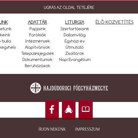
UGRÁS AZ OLDAL TETEJÉRE
UNK
ADATTÁR
LITURGIA
ÉLŐ KÖZVETÍTÉS
netünk
Papjaink
Szertartásaink
keink
Parókiák
Dallamvilág
ó bulla
Intézmények
Egyházi év
kegyhely
Alapítványok
Útmutató
Településjegyzék
Zsoltárok
Dokumentumok
Napi Evangélium
Beruházások
ÍRJON NEKÜNK
IMPRESSZUM