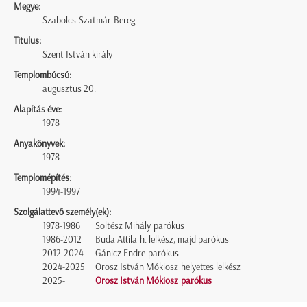
Megye:
Szabolcs-Szatmár-Bereg
Titulus:
Szent István király
Templombúcsú:
augusztus 20.
Alapítás éve:
1978
Anyakönyvek:
1978
Templomépítés:
1994-1997
Szolgálattevő személy(ek):
1978-1986
Soltész Mihály parókus
1986-2012
Buda Attila h. lelkész, majd parókus
2012-2024
Gánicz Endre parókus
2024-2025
Orosz István Mókiosz helyettes lelkész
2025-
Orosz István Mókiosz parókus