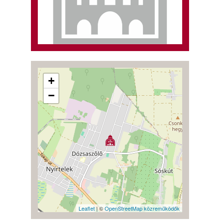
+
−
Leaflet
| ©
OpenStreetMap közreműködők