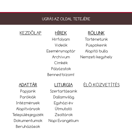
UGRÁS AZ OLDAL TETEJÉRE
KEZDŐLAP
HÍREK
RÓLUNK
Hírfolyam
Történetünk
Videók
Püspökeink
Eseménynaptár
Alapító bulla
Archívum
Nemzeti kegyhely
Címkék
Pályázatok
Benned bízom!
ADATTÁR
LITURGIA
ÉLŐ KÖZVETÍTÉS
Papjaink
Szertartásaink
Parókiák
Dallamvilág
Intézmények
Egyházi év
Alapítványok
Útmutató
Településjegyzék
Zsoltárok
Dokumentumok
Napi Evangélium
Beruházások