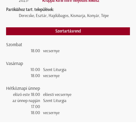
2023-
Kruppa Kirill Imre helyettes lelkész
Parókiához tart. települések:
Derecske, Esztár, Hajdúbagos, Kismarja, Konyár, Tépe
Szertartásrend
Szombat
18.00
vecsernye
Vasárnap
10.00
Szent Liturgia
18.00
vecsernye
Hétköznapi ünnep
előző este 18.00
előesti vecsernye
az ünnep napján
Szent Liturgia
17.00
18.00
vecsernye