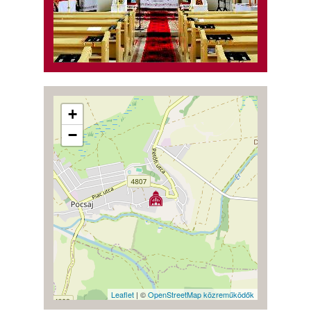
+
−
Leaflet
| ©
OpenStreetMap közreműködők