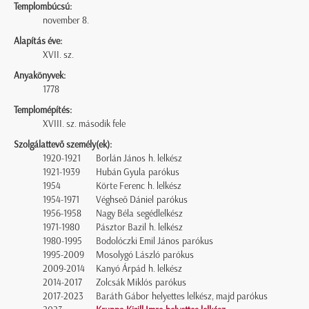
Templombúcsú:
november 8.
Alapítás éve:
XVII. sz.
Anyakönyvek:
1778
Templomépítés:
XVIII. sz. második fele
Szolgálattevő személy(ek):
1920-1921
Borlán János h. lelkész
1921-1939
Hubán Gyula parókus
1954
Körte Ferenc h. lelkész
1954-1971
Véghseő Dániel parókus
1956-1958
Nagy Béla segédlelkész
1971-1980
Pásztor Bazil h. lelkész
1980-1995
Bodolóczki Emil János parókus
1995-2009
Mosolygó László parókus
2009-2014
Kanyó Árpád h. lelkész
2014-2017
Zolcsák Miklós parókus
2017-2023
Baráth Gábor helyettes lelkész, majd parókus