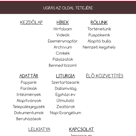
UGRÁS AZ OLDAL TETEJÉRE
KEZDŐLAP
HÍREK
RÓLUNK
Hírfolyam
Történetünk
Videók
Püspökeink
Eseménynaptár
Alapító bulla
Archívum
Nemzeti kegyhely
Címkék
Pályázatok
Benned bízom!
ADATTÁR
LITURGIA
ÉLŐ KÖZVETÍTÉS
Papjaink
Szertartásaink
Parókiák
Dallamvilág
Intézmények
Egyházi év
Alapítványok
Útmutató
Településjegyzék
Zsoltárok
Dokumentumok
Napi Evangélium
Beruházások
LELKIATYA
KAPCSOLAT
Imresszum