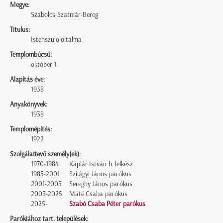
Megye:
Szabolcs-Szatmár-Bereg
Titulus:
Istenszülő oltalma
Templombúcsú:
október 1.
Alapítás éve:
1938
Anyakönyvek:
1938
Templomépítés:
1922
Szolgálattevő személy(ek):
1970-1984
Káplár István h. lelkész
1985-2001
Szilágyi János parókus
2001-2005
Sereghy János parókus
2005-2025
Máté Csaba parókus
2025-
Szabó Csaba Péter parókus
Parókiához tart. települések: