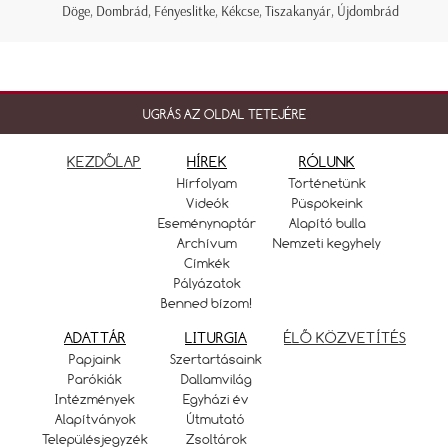
Döge, Dombrád, Fényeslitke, Kékcse, Tiszakanyár, Újdombrád
UGRÁS AZ OLDAL TETEJÉRE
KEZDŐLAP
HÍREK
RÓLUNK
Hírfolyam
Történetünk
Videók
Püspökeink
Eseménynaptár
Alapító bulla
Archívum
Nemzeti kegyhely
Címkék
Pályázatok
Benned bízom!
ADATTÁR
LITURGIA
ÉLŐ KÖZVETÍTÉS
Papjaink
Szertartásaink
Parókiák
Dallamvilág
Intézmények
Egyházi év
Alapítványok
Útmutató
Településjegyzék
Zsoltárok