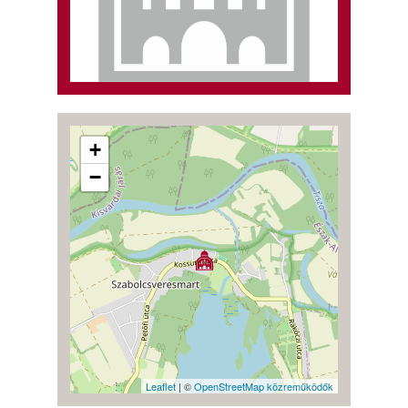
+
−
Leaflet
| ©
OpenStreetMap közreműködők