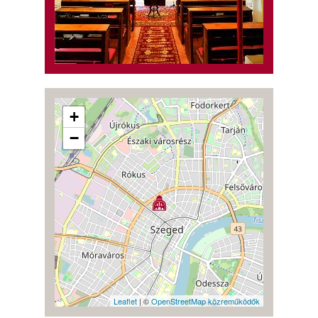
+
−
Leaflet
| ©
OpenStreetMap közreműködők