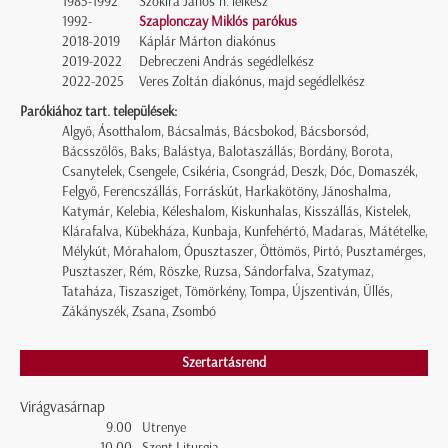
1985-1992
Szokira János h. lelkész
1992-
Szaplonczay Miklós parókus
2018-2019
Káplár Márton diakónus
2019-2022
Debreczeni András segédlelkész
2022-2025
Veres Zoltán diakónus, majd segédlelkész
Parókiához tart. települések:
Algyő, Ásotthalom, Bácsalmás, Bácsbokod, Bácsborsód,
Bácsszőlős, Baks, Balástya, Balotaszállás, Bordány, Borota,
Csanytelek, Csengele, Csikéria, Csongrád, Deszk, Dóc, Domaszék,
Felgyő, Ferencszállás, Forráskút, Harkakötöny, Jánoshalma,
Katymár, Kelebia, Kéleshalom, Kiskunhalas, Kisszállás, Kistelek,
Klárafalva, Kübekháza, Kunbaja, Kunfehértó, Madaras, Mátételke,
Mélykút, Mórahalom, Ópusztaszer, Öttömös, Pirtó, Pusztamérges,
Pusztaszer, Rém, Röszke, Ruzsa, Sándorfalva, Szatymaz,
Tataháza, Tiszasziget, Tömörkény, Tompa, Újszentiván, Üllés,
Zákányszék, Zsana, Zsombó
Szertartásrend
Virágvasárnap
9.00
Utrenye
10.00
Szent Liturgia