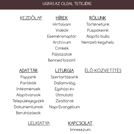
UGRÁS AZ OLDAL TETEJÉRE
KEZDŐLAP
HÍREK
RÓLUNK
Hírfolyam
Történetünk
Videók
Püspökeink
Eseménynaptár
Alapító bulla
Archívum
Nemzeti kegyhely
Címkék
Pályázatok
Benned bízom!
ADATTÁR
LITURGIA
ÉLŐ KÖZVETÍTÉS
Papjaink
Szertartásaink
Parókiák
Dallamvilág
Intézmények
Egyházi év
Alapítványok
Útmutató
Településjegyzék
Zsoltárok
Dokumentumok
Napi Evangélium
Beruházások
LELKIATYA
KAPCSOLAT
Imresszum