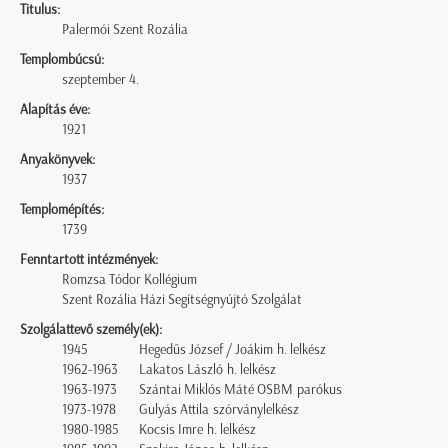
Titulus:
Palermói Szent Rozália
Templombúcsú:
szeptember 4.
Alapítás éve:
1921
Anyakönyvek:
1937
Templomépítés:
1739
Fenntartott intézmények:
Romzsa Tódor Kollégium
Szent Rozália Házi Segítségnyújtó Szolgálat
Szolgálattevő személy(ek):
1945
Hegedűs József / Joákim h. lelkész
1962-1963
Lakatos László h. lelkész
1963-1973
Szántai Miklós Máté OSBM parókus
1973-1978
Gulyás Attila szórványlelkész
1980-1985
Kocsis Imre h. lelkész