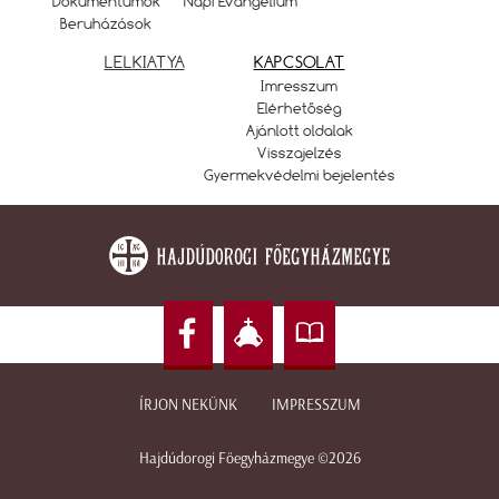
Dokumentumok
Napi Evangélium
Beruházások
LELKIATYA
KAPCSOLAT
Imresszum
Elérhetőség
Ajánlott oldalak
Visszajelzés
Gyermekvédelmi bejelentés
ÍRJON NEKÜNK
IMPRESSZUM
Hajdúdorogi Főegyházmegye ©2026