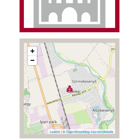
+
−
Leaflet
| ©
OpenStreetMap közreműködők