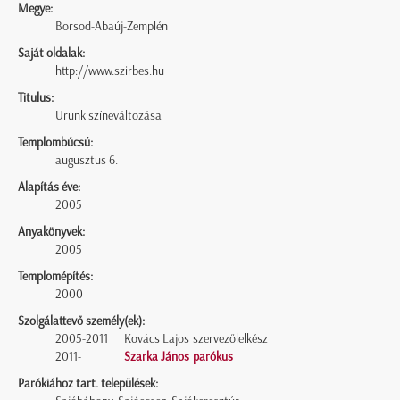
Megye:
Borsod-Abaúj-Zemplén
Saját oldalak:
http://www.szirbes.hu
Titulus:
Urunk színeváltozása
Templombúcsú:
augusztus 6.
Alapítás éve:
2005
Anyakönyvek:
2005
Templomépítés:
2000
Szolgálattevő személy(ek):
2005-2011
Kovács Lajos szervezőlelkész
2011-
Szarka János parókus
Parókiához tart. települések: