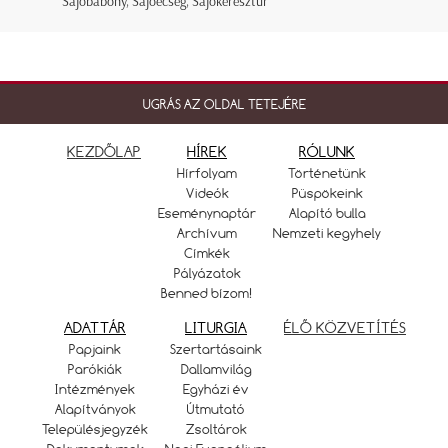
Sajóbábony, Sajóecseg, Sajókeresztúr
UGRÁS AZ OLDAL TETEJÉRE
KEZDŐLAP
HÍREK
RÓLUNK
Hírfolyam
Történetünk
Videók
Püspökeink
Eseménynaptár
Alapító bulla
Archívum
Nemzeti kegyhely
Címkék
Pályázatok
Benned bízom!
ADATTÁR
LITURGIA
ÉLŐ KÖZVETÍTÉS
Papjaink
Szertartásaink
Parókiák
Dallamvilág
Intézmények
Egyházi év
Alapítványok
Útmutató
Településjegyzék
Zsoltárok