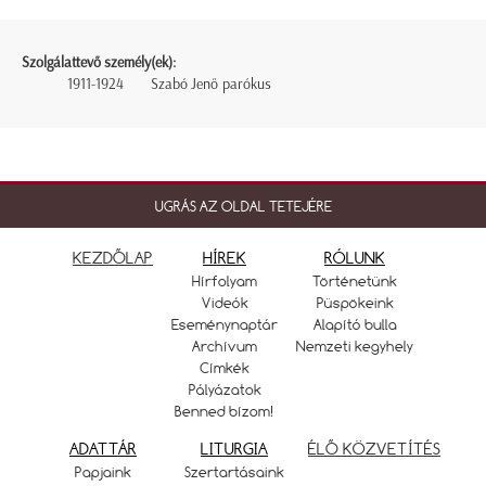
Szolgálattevő személy(ek):
1911-1924
Szabó Jenő parókus
UGRÁS AZ OLDAL TETEJÉRE
KEZDŐLAP
HÍREK
RÓLUNK
Hírfolyam
Történetünk
Videók
Püspökeink
Eseménynaptár
Alapító bulla
Archívum
Nemzeti kegyhely
Címkék
Pályázatok
Benned bízom!
ADATTÁR
LITURGIA
ÉLŐ KÖZVETÍTÉS
Papjaink
Szertartásaink