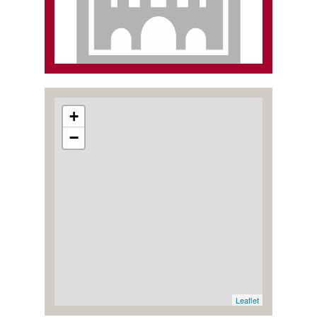
+
−
Leaflet