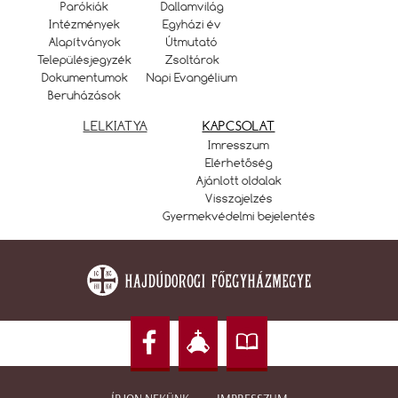
Parókiák
Dallamvilág
Intézmények
Egyházi év
Alapítványok
Útmutató
Településjegyzék
Zsoltárok
Dokumentumok
Napi Evangélium
Beruházások
LELKIATYA
KAPCSOLAT
Imresszum
Elérhetőség
Ajánlott oldalak
Visszajelzés
Gyermekvédelmi bejelentés