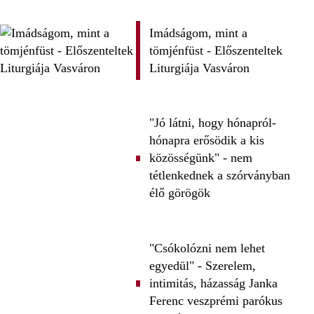
Imádságom, mint a
tömjénfüst - Előszenteltek
Liturgiája Vasváron
"Jó látni, hogy hónapról-
hónapra erősödik a kis
közösségünk" - nem
tétlenkednek a szórványban
élő görögök
"Csókolózni nem lehet
egyedül" - Szerelem,
intimitás, házasság Janka
Ferenc veszprémi parókus