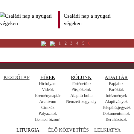
Családi nap a nyugati
végeken
1
2
3
4
5
6
KEZDŐLAP
HÍREK
RÓLUNK
ADATTÁR
Hírfolyam
Történetünk
Papjaink
Videók
Püspökeink
Parókiák
Eseménynaptár
Alapító bulla
Intézmények
Archívum
Nemzeti kegyhely
Alapítványok
Címkék
Településjegyzék
Pályázatok
Dokumentumok
Benned bízom!
Beruházások
LITURGIA
ÉLŐ KÖZVETÍTÉS
LELKIATYA