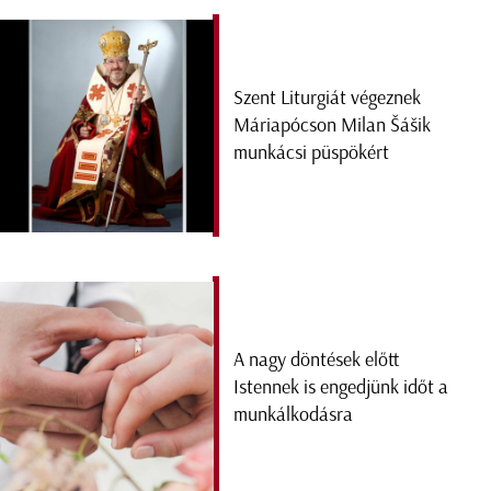
Szent Liturgiát végeznek
Máriapócson Milan Šášik
munkácsi püspökért
A nagy döntések előtt
Istennek is engedjünk időt a
munkálkodásra