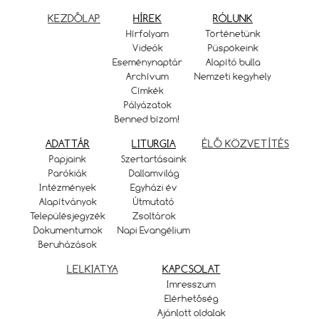
KEZDŐLAP
HÍREK
RÓLUNK
Hírfolyam
Történetünk
Videók
Püspökeink
Eseménynaptár
Alapító bulla
Archívum
Nemzeti kegyhely
Címkék
Pályázatok
Benned bízom!
ADATTÁR
LITURGIA
ÉLŐ KÖZVETÍTÉS
Papjaink
Szertartásaink
Parókiák
Dallamvilág
Intézmények
Egyházi év
Alapítványok
Útmutató
Településjegyzék
Zsoltárok
Dokumentumok
Napi Evangélium
Beruházások
LELKIATYA
KAPCSOLAT
Imresszum
Elérhetőség
Ajánlott oldalak