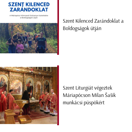
Szent Kilenced Zarándoklat a
Boldogságok útján
Szent Liturgiát végeztek
Máriapócson Milan Šašik
munkácsi püspökért