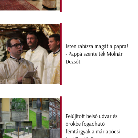
Isten rábízza magát a papra!
- Pappá szentelték Molnár
Dezsőt
Felújított belső udvar és
örökbe fogadható
fémtárgyak a máriapócsi