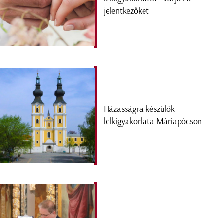
jelentkezőket
Házasságra készülők
lelkigyakorlata Máriapócson