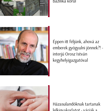
bazilika körül
Éppen itt féljünk, ahová az
emberek gyógyulni jönnek?! -
interjú Orosz István
kegyhelyigazgatóval
Házasulandóknak tartanak
lelkigyakorlatot - várják a