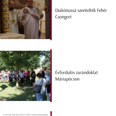
Diakónussá szentelték Fehér
Csongort
Évfordulós zarándoklat
Máriapócson