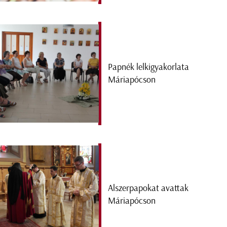
Papnék lelkigyakorlata
Máriapócson
Alszerpapokat avattak
Máriapócson