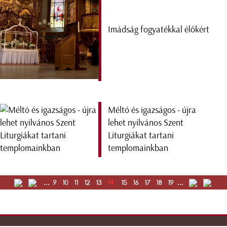
Imádság fogyatékkal élőkért
Méltó és igazságos - újra
lehet nyilvános Szent
Liturgiákat tartani
templomainkban
...
9
10
11
12
13
14
15
16
17
18
19
...