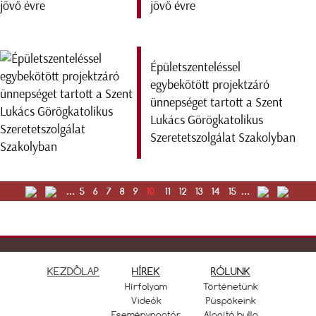
jövő évre
Épületszenteléssel
egybekötött projektzáró
ünnepséget tartott a Szent
Lukács Görögkatolikus
Szeretetszolgálat Szakolyban
...
5
6
7
8
9
10
11
12
13
14
15
...
KEZDŐLAP
HÍREK
RÓLUNK
Hírfolyam
Történetünk
Videók
Püspökeink
Eseménynaptár
Alapító bulla