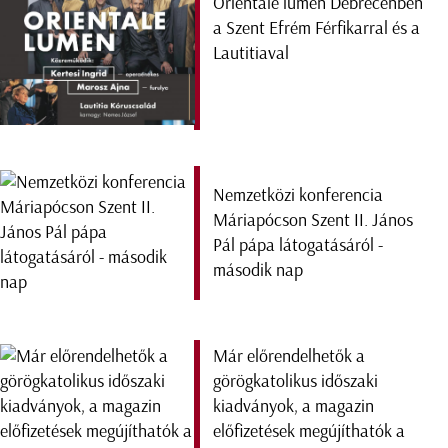
Orientale lumen Debrecenben
a Szent Efrém Férfikarral és a
Lautitiaval
Nemzetközi konferencia
Máriapócson Szent II. János
Pál pápa látogatásáról -
második nap
Már előrendelhetők a
görögkatolikus időszaki
kiadványok, a magazin
előfizetések megújíthatók a