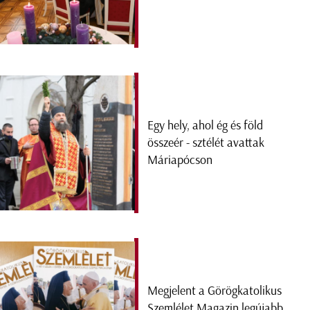
Egy hely, ahol ég és föld
összeér - sztélét avattak
Máriapócson
Megjelent a Görögkatolikus
Szemlélet Magazin legújabb