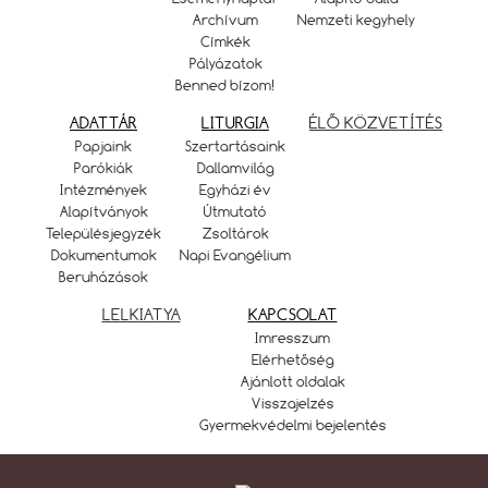
Archívum
Nemzeti kegyhely
Címkék
Pályázatok
Benned bízom!
ADATTÁR
LITURGIA
ÉLŐ KÖZVETÍTÉS
Papjaink
Szertartásaink
Parókiák
Dallamvilág
Intézmények
Egyházi év
Alapítványok
Útmutató
Településjegyzék
Zsoltárok
Dokumentumok
Napi Evangélium
Beruházások
LELKIATYA
KAPCSOLAT
Imresszum
Elérhetőség
Ajánlott oldalak
Visszajelzés
Gyermekvédelmi bejelentés