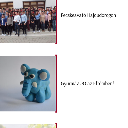
Fecskeavató Hajdúdorogon
GyurmáZOO az Efrémben!