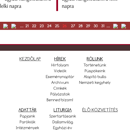
napra
...
21
22
23
24
25
26
27
28
29
30
31
...
KEZDŐLAP
HÍREK
RÓLUNK
Hírfolyam
Történetünk
Videók
Püspökeink
Eseménynaptár
Alapító bulla
Archívum
Nemzeti kegyhely
Címkék
Pályázatok
Benned bízom!
ADATTÁR
LITURGIA
ÉLŐ KÖZVETÍTÉS
Papjaink
Szertartásaink
Parókiák
Dallamvilág
Intézmények
Egyházi év