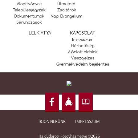
Alapítványok
Útmutató
Településjegyzék
Zsoltárok
Dokumentumok
Napi Evangélium
Beruházások
LELKIATYA
KAPCSOLAT
Imresszum
Elérhetőség
Ajánlott oldalak
Visszajelzés
Gyermekvédelmi bejelentés
ÍRJON NEKÜNK
IMPRESSZUM
Hajdúdorogi Főegyházmegye ©2026