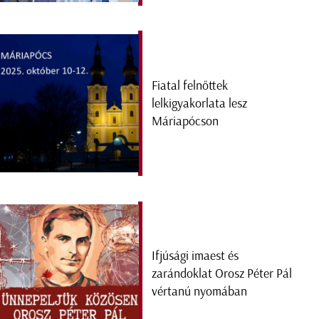
Fiatal felnőttek
lelkigyakorlata lesz
Máriapócson
Ifjúsági imaest és
zarándoklat Orosz Péter Pál
vértanú nyomában