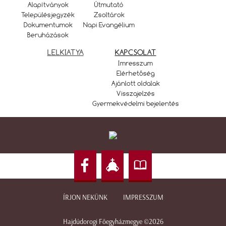
Alapítványok
Útmutató
Településjegyzék
Zsoltárok
Dokumentumok
Napi Evangélium
Beruházások
LELKIATYA
KAPCSOLAT
Imresszum
Elérhetőség
Ajánlott oldalak
Visszajelzés
Gyermekvédelmi bejelentés
ÍRJON NEKÜNK
IMPRESSZUM
Hajdúdorogi Főegyházmegye ©2026