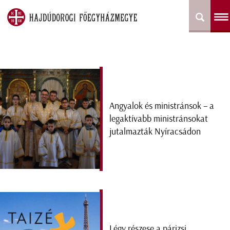
Angyalok és ministránsok – a
legaktívabb ministránsokat
jutalmazták Nyíracsádon
Légy részese a párizsi