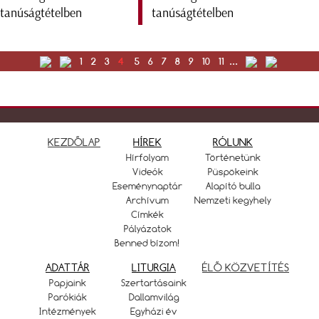
tanúságtételben
1
2
3
4
5
6
7
8
9
10
11
...
KEZDŐLAP
HÍREK
RÓLUNK
Hírfolyam
Történetünk
Videók
Püspökeink
Eseménynaptár
Alapító bulla
Archívum
Nemzeti kegyhely
Címkék
Pályázatok
Benned bízom!
ADATTÁR
LITURGIA
ÉLŐ KÖZVETÍTÉS
Papjaink
Szertartásaink
Parókiák
Dallamvilág
Intézmények
Egyházi év