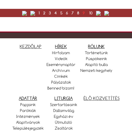
1
2
3
4
5
6
7
8
9
10
KEZDŐLAP
HÍREK
RÓLUNK
Hírfolyam
Történetünk
Videók
Püspökeink
Eseménynaptár
Alapító bulla
Archívum
Nemzeti kegyhely
Címkék
Pályázatok
Benned bízom!
ADATTÁR
LITURGIA
ÉLŐ KÖZVETÍTÉS
Papjaink
Szertartásaink
Parókiák
Dallamvilág
Intézmények
Egyházi év
Alapítványok
Útmutató
Településjegyzék
Zsoltárok