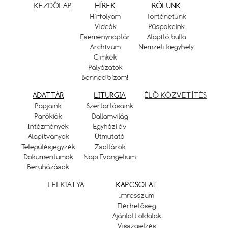
KEZDŐLAP
HÍREK
RÓLUNK
Hírfolyam
Történetünk
Videók
Püspökeink
Eseménynaptár
Alapító bulla
Archívum
Nemzeti kegyhely
Címkék
Pályázatok
Benned bízom!
ADATTÁR
LITURGIA
ÉLŐ KÖZVETÍTÉS
Papjaink
Szertartásaink
Parókiák
Dallamvilág
Intézmények
Egyházi év
Alapítványok
Útmutató
Településjegyzék
Zsoltárok
Dokumentumok
Napi Evangélium
Beruházások
LELKIATYA
KAPCSOLAT
Imresszum
Elérhetőség
Ajánlott oldalak
Visszajelzés