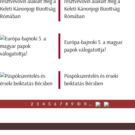
résztvevővel alakult meg a
Keleti Kánonjogi Bizottság
Rómában
Európa-bajnoki 5. a magyar
papok válogatottja!
Püspökszentelés és érseki
beiktatás Bécsben
1
2
3
4
5
6
7
8
9
10
11
...