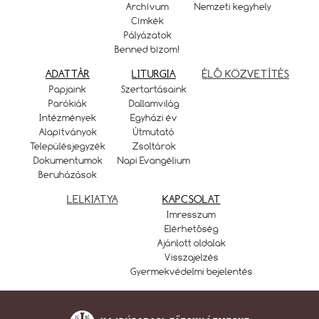
Archívum
Nemzeti kegyhely
Címkék
Pályázatok
Benned bízom!
ADATTÁR
LITURGIA
ÉLŐ KÖZVETÍTÉS
Papjaink
Szertartásaink
Parókiák
Dallamvilág
Intézmények
Egyházi év
Alapítványok
Útmutató
Településjegyzék
Zsoltárok
Dokumentumok
Napi Evangélium
Beruházások
LELKIATYA
KAPCSOLAT
Imresszum
Elérhetőség
Ajánlott oldalak
Visszajelzés
Gyermekvédelmi bejelentés