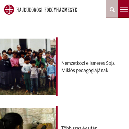
Nemzetközi elismerés Sója
Miklós pedagógiájának
Több száz év után