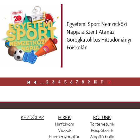
Egyetemi Sport Nemzetközi
Napja a Szent Atanáz
Görögkatolikus Hittudományi
Főiskolán
...
2
3
4
5
6
7
8
9
10
11
12
KEZDŐLAP
HÍREK
RÓLUNK
Hírfolyam
Történetünk
Videók
Püspökeink
Eseménynaptár
Alapító bulla