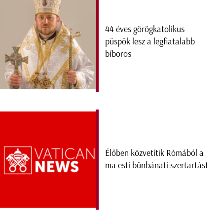
44 éves görögkatolikus
püspök lesz a legfiatalabb
bíboros
Élőben közvetítik Rómából a
ma esti bűnbánati szertartást