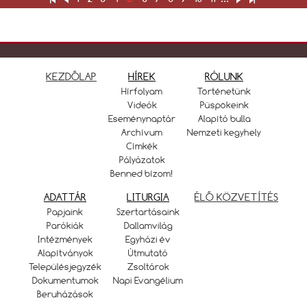
KEZDŐLAP
HÍREK
RÓLUNK
Hírfolyam
Történetünk
Videók
Püspökeink
Eseménynaptár
Alapító bulla
Archívum
Nemzeti kegyhely
Címkék
Pályázatok
Benned bízom!
ADATTÁR
LITURGIA
ÉLŐ KÖZVETÍTÉS
Papjaink
Szertartásaink
Parókiák
Dallamvilág
Intézmények
Egyházi év
Alapítványok
Útmutató
Településjegyzék
Zsoltárok
Dokumentumok
Napi Evangélium
Beruházások