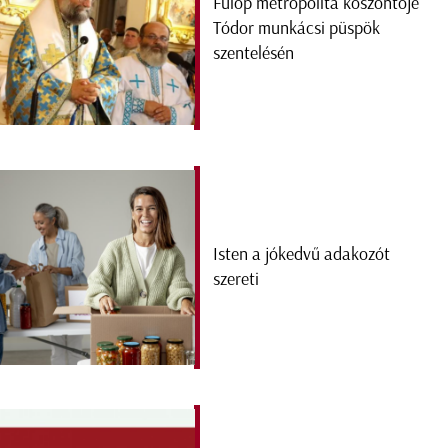
Fülöp metropolita köszöntője
Tódor munkácsi püspök
szentelésén
Isten a jókedvű adakozót
szereti