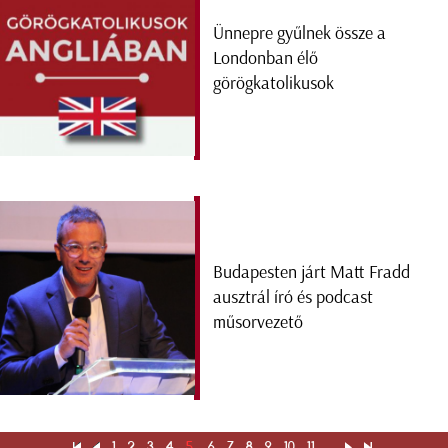
Ünnepre gyűlnek össze a
Londonban élő
görögkatolikusok
Budapesten járt Matt Fradd
ausztrál író és podcast
műsorvezető
1
2
3
4
5
6
7
8
9
10
11
...