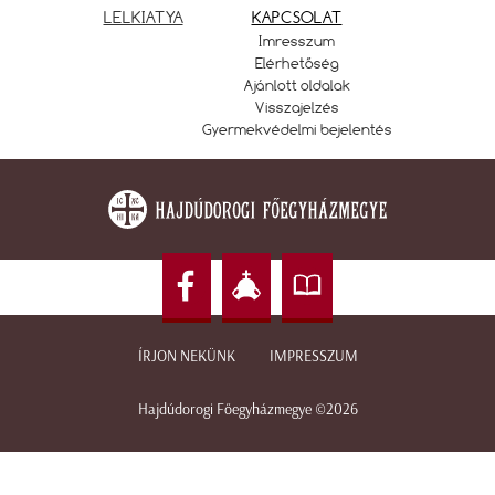
LELKIATYA
KAPCSOLAT
Imresszum
Elérhetőség
Ajánlott oldalak
Visszajelzés
Gyermekvédelmi bejelentés
ÍRJON NEKÜNK
IMPRESSZUM
Hajdúdorogi Főegyházmegye ©2026