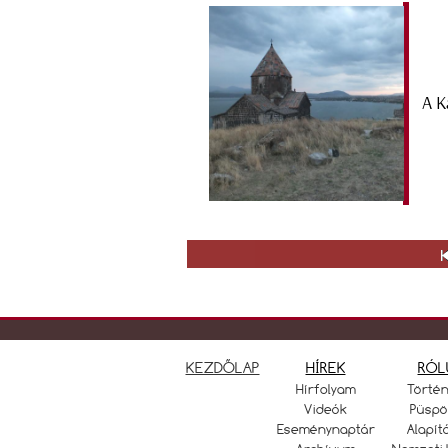
A K
KEZDŐLAP
HÍREK
RÓL
Hírfolyam
Törté
Videók
Püspö
Eseménynaptár
Alapít