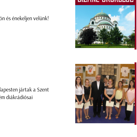
jön és énekeljen velünk!
apesten jártak a Szent
ém diákrádiósai