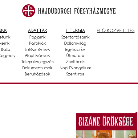
UNK
ADATTÁR
LITURGIA
ÉLŐ KÖZVETÍTÉS
etünk
Papjaink
Szertartásaink
keink
Parókiák
Dallamvilág
 Bulla
Intézmények
Egyházi Év
Kegyhely
Alapítványok
Útmutató
Településjegyzék
Zsoltárok
Dokumentumok
Napi Evangélium
Beruházások
Szentírás