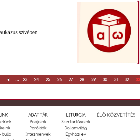
aukázus szívében
...
23
24
25
26
27
28
29
30
31
32
3
UNK
ADATTÁR
LITURGIA
ÉLŐ KÖZVETÍTÉS
netünk
Papjaink
Szertartásaink
keink
Parókiák
Dallamvilág
ó bulla
Intézmények
Egyházi év