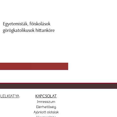
Egyetemisták, főiskolások
görögkatolikusok hittanköre
3
LELKIATYA
KAPCSOLAT
Imresszum
Elérhetőség
Ajánlott oldalak