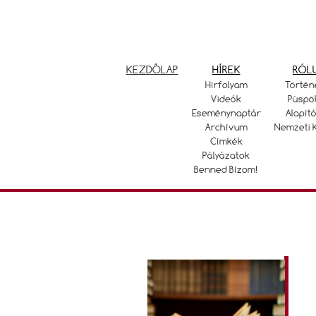
KEZDŐLAP
HÍREK
RÓL
Hírfolyam
Történ
Videók
Püspö
Eseménynaptár
Alapító
Archívum
Nemzeti 
Címkék
Pályázatok
Benned Bízom!