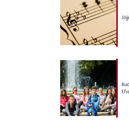
Jöj
Bud
Efr