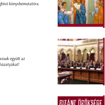
hívó könyvbemutatóra
assuk együtt az
házatyákat!