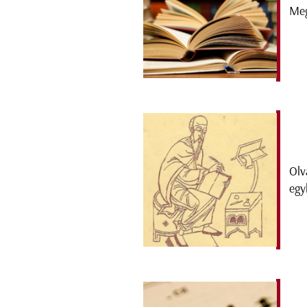
Meg
Olv
egy