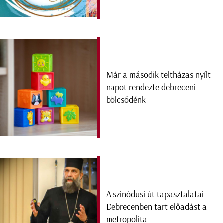
Már a második teltházas nyílt
napot rendezte debreceni
bölcsődénk
A szinódusi út tapasztalatai -
Debrecenben tart előadást a
metropolita