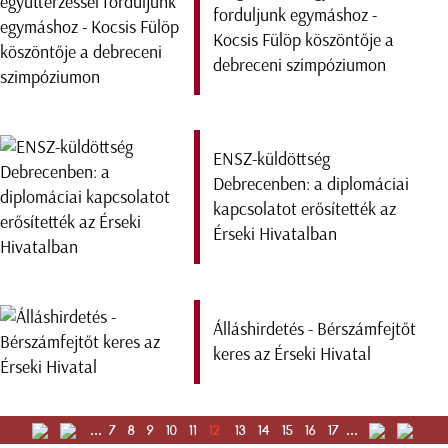
forduljunk egymáshoz -
Kocsis Fülöp köszöntője a
debreceni szimpóziumon
ENSZ-küldöttség
Debrecenben: a diplomáciai
kapcsolatot erősítették az
Érseki Hivatalban
Álláshirdetés - Bérszámfejtőt
keres az Érseki Hivatal
...
7
8
9
10
11
12
13
14
15
16
17
...