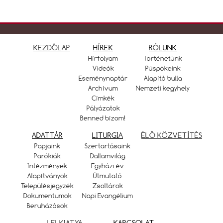
KEZDŐLAP
HÍREK
RÓLUNK
Hírfolyam
Történetünk
Videók
Püspökeink
Eseménynaptár
Alapító bulla
Archívum
Nemzeti kegyhely
Címkék
Pályázatok
Benned bízom!
ADATTÁR
LITURGIA
ÉLŐ KÖZVETÍTÉS
Papjaink
Szertartásaink
Parókiák
Dallamvilág
Intézmények
Egyházi év
Alapítványok
Útmutató
Településjegyzék
Zsoltárok
Dokumentumok
Napi Evangélium
Beruházások
LELKIATYA
KAPCSOLAT