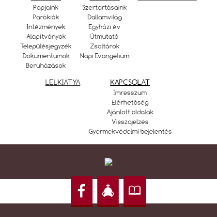
Papjaink
Szertartásaink
Parókiák
Dallamvilág
Intézmények
Egyházi év
Alapítványok
Útmutató
Településjegyzék
Zsoltárok
Dokumentumok
Napi Evangélium
Beruházások
LELKIATYA
KAPCSOLAT
Imresszum
Elérhetőség
Ajánlott oldalak
Visszajelzés
Gyermekvédelmi bejelentés