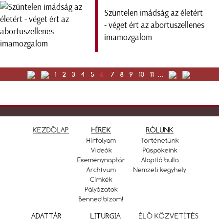
Szüntelen imádság az életért
- véget ért az abortuszellenes
imamozgalom
1
2
3
4
5
6
7
8
9
10
11
...
KEZDŐLAP
HÍREK
RÓLUNK
Hírfolyam
Történetünk
Videók
Püspökeink
Eseménynaptár
Alapító bulla
Archívum
Nemzeti kegyhely
Címkék
Pályázatok
Benned bízom!
ADATTÁR
LITURGIA
ÉLŐ KÖZVETÍTÉS