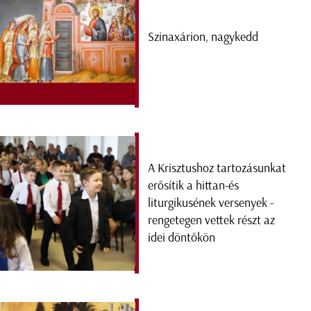
Szinaxárion, nagykedd
A Krisztushoz tartozásunkat
erősítik a hittan-és
liturgikusének versenyek -
rengetegen vettek részt az
idei döntőkön