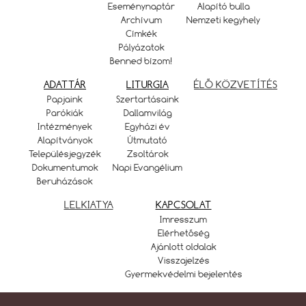
Eseménynaptár
Alapító bulla
Archívum
Nemzeti kegyhely
Címkék
Pályázatok
Benned bízom!
ADATTÁR
LITURGIA
ÉLŐ KÖZVETÍTÉS
Papjaink
Szertartásaink
Parókiák
Dallamvilág
Intézmények
Egyházi év
Alapítványok
Útmutató
Településjegyzék
Zsoltárok
Dokumentumok
Napi Evangélium
Beruházások
LELKIATYA
KAPCSOLAT
Imresszum
Elérhetőség
Ajánlott oldalak
Visszajelzés
Gyermekvédelmi bejelentés