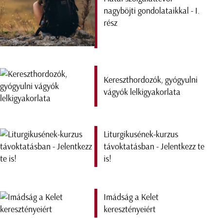
nagyböjti gondolataikkal - I.
rész
Kereszthordozók, gyógyulni
vágyók lelkigyakorlata
Liturgikusének-kurzus
távoktatásban - Jelentkezz te
is!
Imádság a Kelet
keresztényeiért