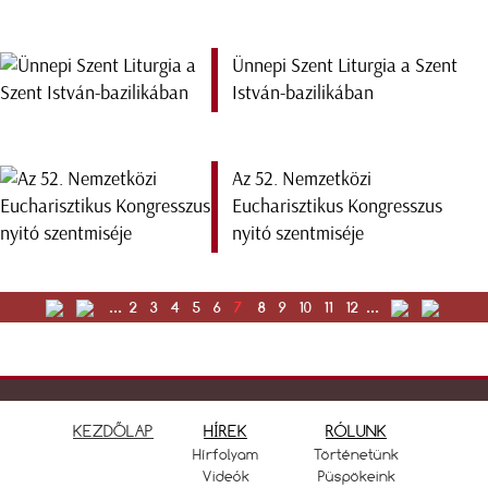
Ünnepi Szent Liturgia a Szent
István-bazilikában
Az 52. Nemzetközi
Eucharisztikus Kongresszus
nyitó szentmiséje
...
2
3
4
5
6
7
8
9
10
11
12
...
KEZDŐLAP
HÍREK
RÓLUNK
Hírfolyam
Történetünk
Videók
Püspökeink