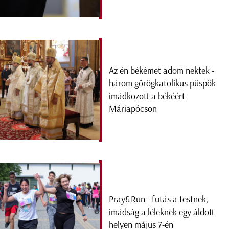
Az én békémet adom nektek -
három görögkatolikus püspök
imádkozott a békéért
Máriapócson
Pray&Run - futás a testnek,
imádság a léleknek egy áldott
helyen május 7-én