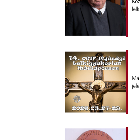
Köz
lel
Már
jel