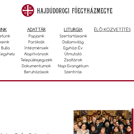
UNK
ADATTÁR
LITURGIA
ÉLŐ KÖZVETÍTÉS
etünk
Papjaink
Szertartásaink
keink
Parókiák
Dallamvilág
 Bulla
Intézmények
Egyházi Év
Kegyhely
Alapítványok
Útmutató
Településjegyzék
Zsoltárok
Dokumentumok
Napi Evangélium
Beruházások
Szentírás