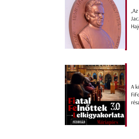
„Az
Jac
Haj
A k
FiF
rés