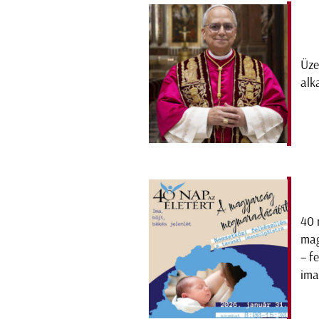
Üze
alk
40 
mag
– f
ima