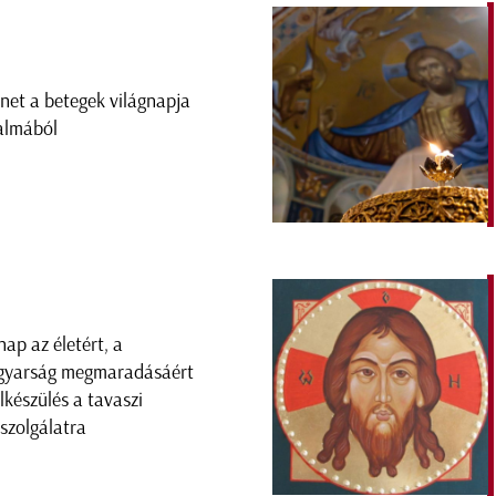
net a betegek világnapja
almából
nap az életért, a
yarság megmaradásáért
elkészülés a tavaszi
szolgálatra