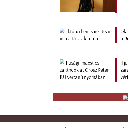
Okt
a R
Ifj
zar
vér