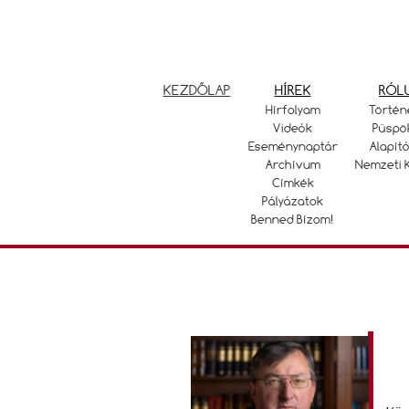
KEZDŐLAP
HÍREK
RÓL
Hírfolyam
Történ
Videók
Püspö
Eseménynaptár
Alapító
Archívum
Nemzeti 
Címkék
Pályázatok
Benned Bízom!