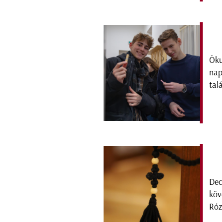
Öku
nap
tal
Dec
köv
Róz