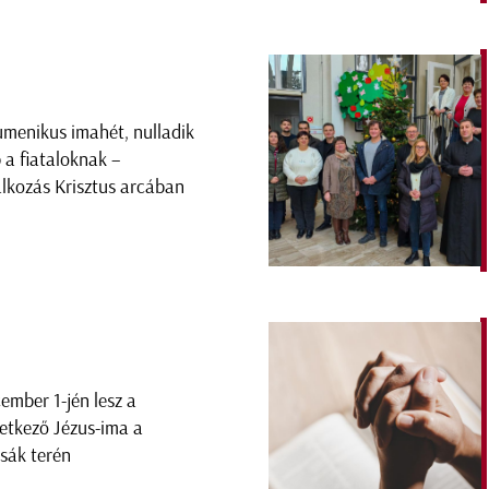
menikus imahét, nulladik
 a fiataloknak –
álkozás Krisztus arcában
ember 1-jén lesz a
etkező Jézus-ima a
sák terén