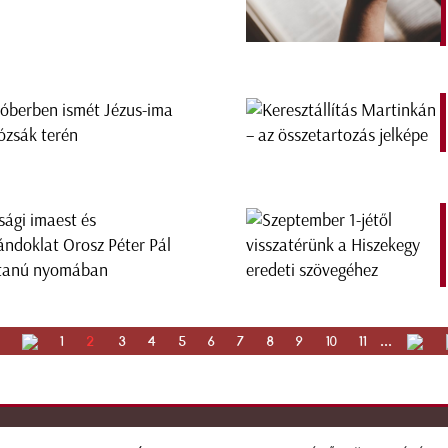
óberben ismét Jézus-ima
ózsák terén
úsági imaest és
ándoklat Orosz Péter Pál
tanú nyomában
1
2
3
4
5
6
7
8
9
10
11
...