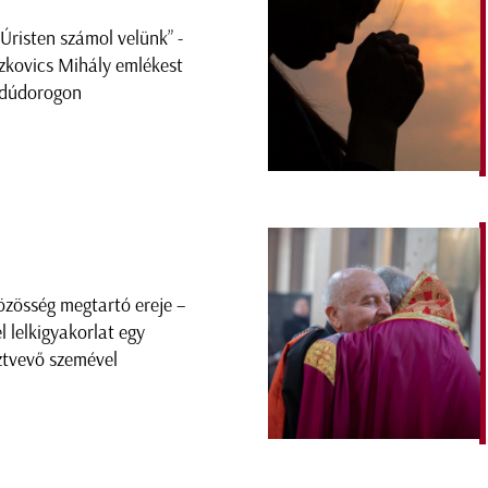
 Úristen számol velünk” -
zkovics Mihály emlékest
dúdorogon
özösség megtartó ereje –
el lelkigyakorlat egy
ztvevő szemével