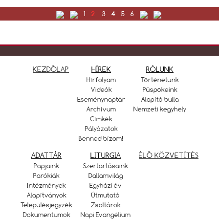
1
2
3
4
5
6
KEZDŐLAP
HÍREK
RÓLUNK
Hírfolyam
Történetünk
Videók
Püspökeink
Eseménynaptár
Alapító bulla
Archívum
Nemzeti kegyhely
Címkék
Pályázatok
Benned bízom!
ADATTÁR
LITURGIA
ÉLŐ KÖZVETÍTÉS
Papjaink
Szertartásaink
Parókiák
Dallamvilág
Intézmények
Egyházi év
Alapítványok
Útmutató
Településjegyzék
Zsoltárok
Dokumentumok
Napi Evangélium