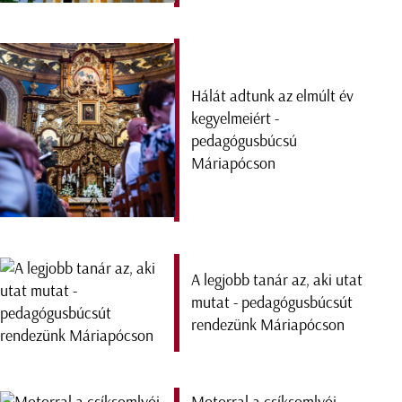
Hálát adtunk az elmúlt év
kegyelmeiért -
pedagógusbúcsú
Máriapócson
A legjobb tanár az, aki utat
mutat - pedagógusbúcsút
rendezünk Máriapócson