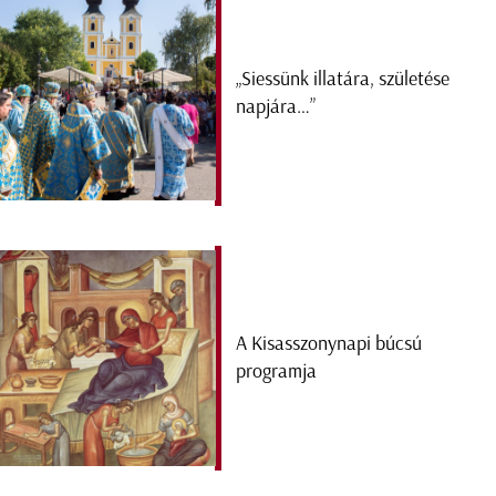
„Siessünk illatára, születése
napjára…”
A Kisasszonynapi búcsú
programja