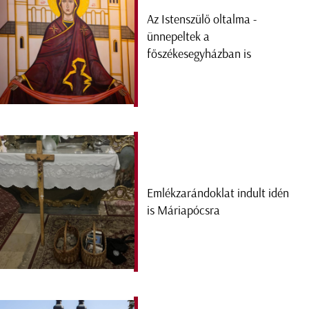
Az Istenszülő oltalma -
ünnepeltek a
főszékesegyházban is
Emlékzarándoklat indult idén
is Máriapócsra