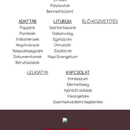
Pályázatok
Benned bízom!
ADATTÁR
LITURGIA
ÉLŐ KÖZVETÍTÉS
Papjaink
Szertartásaink
Parókiák
Dallamvilág
Intézmények
Egyházi év
Alapítványok
Útmutató
Településjegyzék
Zsoltárok
Dokumentumok
Napi Evangélium
Beruházások
LELKIATYA
KAPCSOLAT
Imresszum
Elérhetőség
Ajánlott oldalak
Visszajelzés
Gyermekvédelmi bejelentés