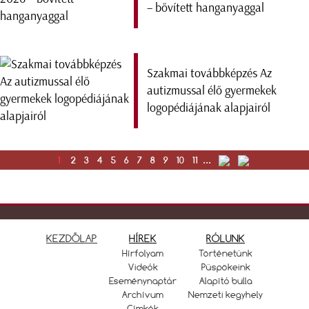
– bővített hanganyaggal
Szakmai továbbképzés Az
autizmussal élő gyermekek
logopédiájának alapjairól
1
2
3
4
5
6
7
8
9
10
11
...
KEZDŐLAP
HÍREK
RÓLUNK
Hírfolyam
Történetünk
Videók
Püspökeink
Eseménynaptár
Alapító bulla
Archívum
Nemzeti kegyhely
Címkék