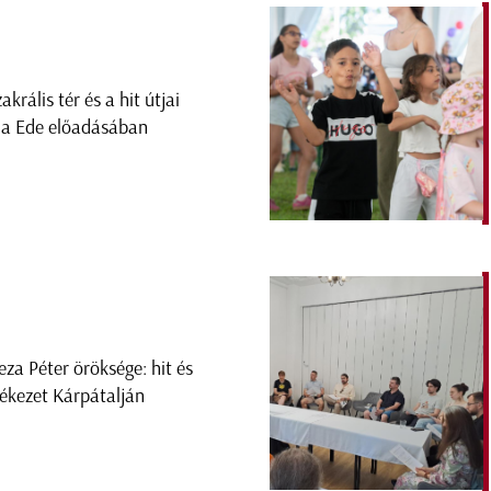
akrális tér és a hit útjai
la Ede előadásában
eza Péter öröksége: hit és
ékezet Kárpátalján