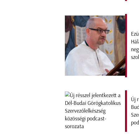
Ezü
Hál
neg
szo
Új 
Bud
Sze
pod