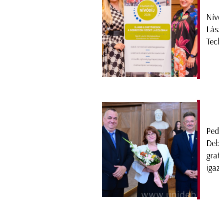
Nív
Lás
Tec
Ped
Deb
gra
iga