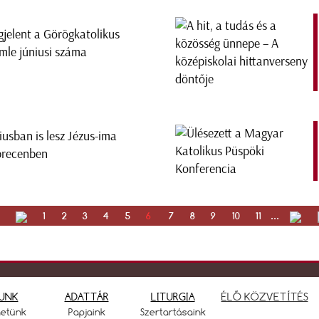
jelent a Görögkatolikus
mle júniusi száma
iusban is lesz Jézus-ima
recenben
1
2
3
4
5
6
7
8
9
10
11
...
UNK
ADATTÁR
LITURGIA
ÉLŐ KÖZVETÍTÉS
netünk
Papjaink
Szertartásaink