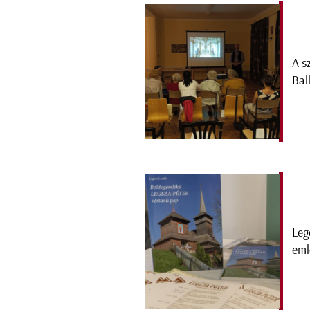
A sz
Bal
Leg
eml