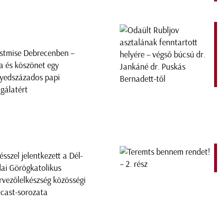
stmise Debrecenben –
a és köszönet egy
yedszázados papi
lgálatért
résszel jelentkezett a Dél-
ai Görögkatolikus
rvezőlelkészség közösségi
cast-sorozata