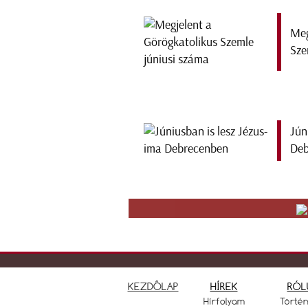
Meg
Sze
Jún
Deb
KEZDŐLAP
HÍREK
RÓL
Hírfolyam
Törté