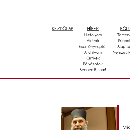
KEZDŐLAP
HÍREK
RÓL
Hírfolyam
Történ
Videók
Püspö
Eseménynaptár
Alapító
Archívum
Nemzeti 
Címkék
Pályázatok
Benned Bízom!
Mis