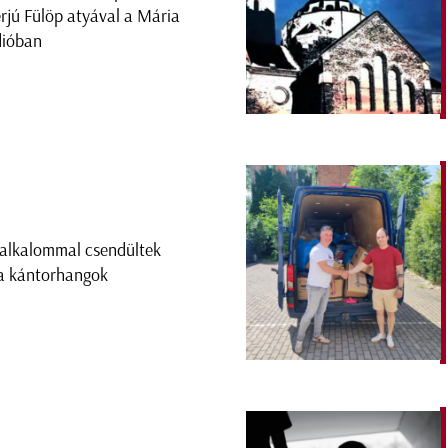
erjú Fülöp atyával a Mária
ióban
 alkalommal csendültek
 a kántorhangok