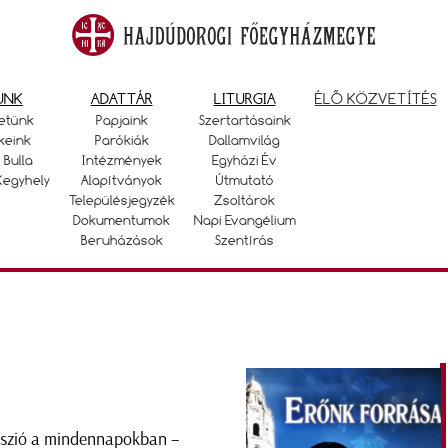
UNK
ADATTÁR
LITURGIA
ÉLŐ KÖZVETÍTÉS
etünk
Papjaink
Szertartásaink
keink
Parókiák
Dallamvilág
 Bulla
Intézmények
Egyházi Év
Kegyhely
Alapítványok
Útmutató
Településjegyzék
Zsoltárok
Dokumentumok
Napi Evangélium
Beruházások
Szentírás
szió a mindennapokban –