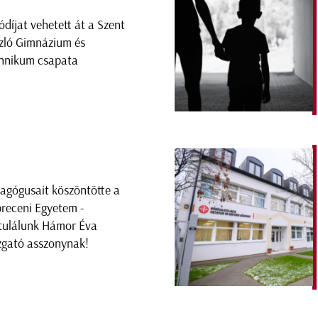
ódíjat vehetett át a Szent
zló Gimnázium és
hnikum csapata
agógusait köszöntötte a
receni Egyetem -
tulálunk Hámor Éva
zgató asszonynak!