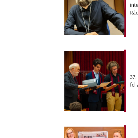
int
Rád
37.
fel