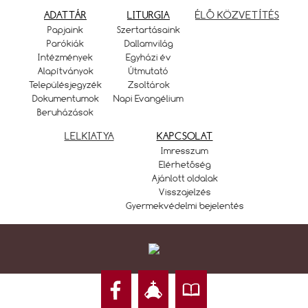
ADATTÁR
LITURGIA
ÉLŐ KÖZVETÍTÉS
Papjaink
Szertartásaink
Parókiák
Dallamvilág
Intézmények
Egyházi év
Alapítványok
Útmutató
Településjegyzék
Zsoltárok
Dokumentumok
Napi Evangélium
Beruházások
LELKIATYA
KAPCSOLAT
Imresszum
Elérhetőség
Ajánlott oldalak
Visszajelzés
Gyermekvédelmi bejelentés