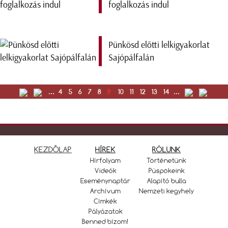
foglalkozás indul
Pünkösd előtti lelkigyakorlat
Sajópálfalán
...
4
5
6
7
8
9
10
11
12
13
14
...
KEZDŐLAP
HÍREK
RÓLUNK
Hírfolyam
Történetünk
Videók
Püspökeink
Eseménynaptár
Alapító bulla
Archívum
Nemzeti kegyhely
Címkék
Pályázatok
Benned bízom!