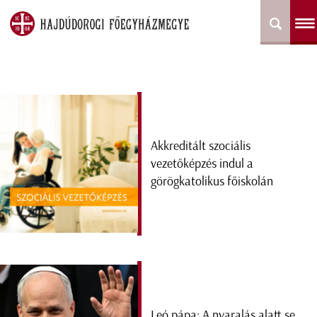
Akkreditált szociális
vezetőképzés indul a
görögkatolikus főiskolán
Leó pápa: A nyaralás alatt se