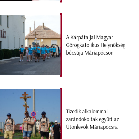
A Kárpátaljai Magyar
Görögkatolikus Helynökség
búcsúja Máriapócson
Tizedik alkalommal
zarándokoltak együtt az
Útonlevők Máriapócsra