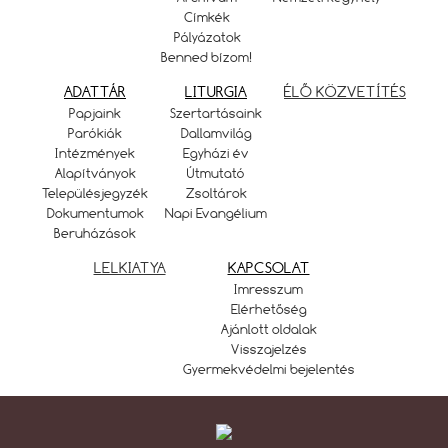
Címkék
Pályázatok
Benned bízom!
ADATTÁR
LITURGIA
ÉLŐ KÖZVETÍTÉS
Papjaink
Szertartásaink
Parókiák
Dallamvilág
Intézmények
Egyházi év
Alapítványok
Útmutató
Településjegyzék
Zsoltárok
Dokumentumok
Napi Evangélium
Beruházások
LELKIATYA
KAPCSOLAT
Imresszum
Elérhetőség
Ajánlott oldalak
Visszajelzés
Gyermekvédelmi bejelentés