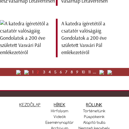
vasárnap Létavértesen
A katedra ígéretétől a
csatatér valóságáig.
Gondolatok a 200 éve
született Vasvári Pál
emlékezetéről
1
2
3
4
5
6
7
8
9
10
11
...
KEZDŐLAP
HÍREK
RÓLUNK
Hírfolyam
Történetünk
Videók
Püspökeink
Eseménynaptár
Alapító bulla
Archívum
Nemzeti kegyhely