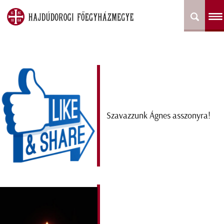
Szavazzunk Ágnes asszonyra!