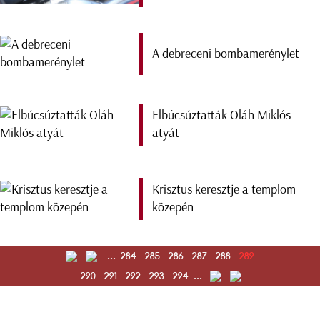
A debreceni bombamerénylet
Elbúcsúztatták Oláh Miklós
atyát
Krisztus keresztje a templom
közepén
...
284
285
286
287
288
289
290
291
292
293
294
...