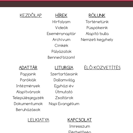
KEZDŐLAP
HÍREK
RÓLUNK
Hírfolyam
Történetünk
Videók
Püspökeink
Eseménynaptár
Alapító bulla
Archívum
Nemzeti kegyhely
Címkék
Pályázatok
Benned bízom!
ADATTÁR
LITURGIA
ÉLŐ KÖZVETÍTÉS
Papjaink
Szertartásaink
Parókiák
Dallamvilág
Intézmények
Egyházi év
Alapítványok
Útmutató
Településjegyzék
Zsoltárok
Dokumentumok
Napi Evangélium
Beruházások
LELKIATYA
KAPCSOLAT
Imresszum
Elérhetőség