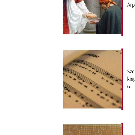
Árp
Sze
kie
6.