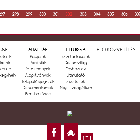
297
298
299
300
301
302
303
304
305
306
30
UNK
ADATTÁR
LITURGIA
ÉLŐ KÖZVETÍTÉS
netünk
Papjaink
Szertartásaink
keink
Parókiák
Dallamvilág
ó bulla
Intézmények
Egyházi év
kegyhely
Alapítványok
Útmutató
Településjegyzék
Zsoltárok
Dokumentumok
Napi Evangélium
Beruházások