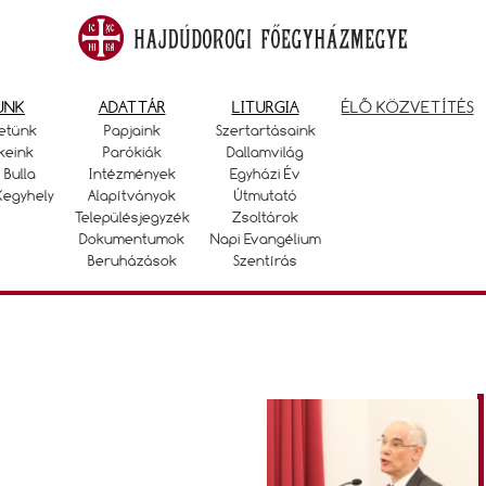
UNK
ADATTÁR
LITURGIA
ÉLŐ KÖZVETÍTÉS
etünk
Papjaink
Szertartásaink
keink
Parókiák
Dallamvilág
 Bulla
Intézmények
Egyházi Év
Kegyhely
Alapítványok
Útmutató
Településjegyzék
Zsoltárok
Dokumentumok
Napi Evangélium
Beruházások
Szentírás