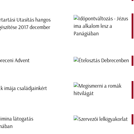
rtartási Utasítás hangos
gészítése 2017 december
receni Advent
k imája családjainkért
limina látogatás
mában