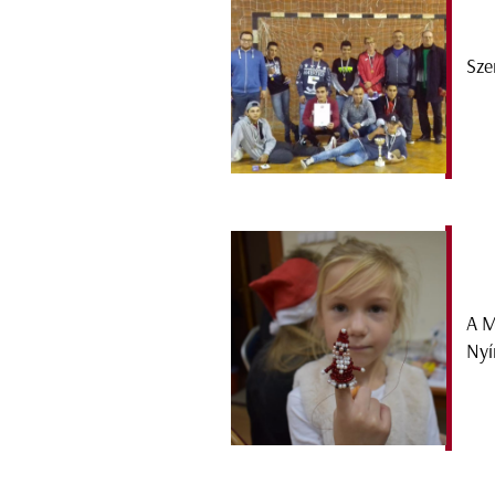
Sze
A M
Nyí