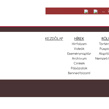
...
KEZDŐLAP
HÍREK
RÓL
Hírfolyam
Törté
Videók
Püspö
Eseménynaptár
Alapít
Archívum
Nemzeti 
Címkék
Pályázatok
Benned bízom!