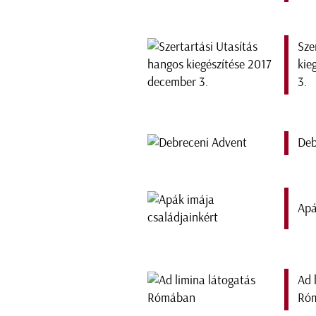
Sze
kie
3.
Deb
Apá
Ad 
Ró