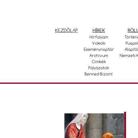
KEZDŐLAP
HÍREK
RÓL
Hírfolyam
Történ
Videók
Püspö
Eseménynaptár
Alapító
Archívum
Nemzeti 
Címkék
Pályázatok
Benned Bízom!