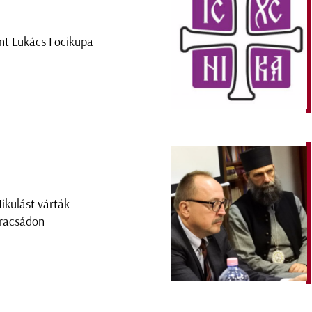
nt Lukács Focikupa
ikulást várták
racsádon