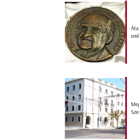
Áta
eml
Meg
Sze