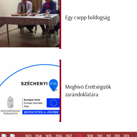
Egy csepp boldogság
Meghívó Érettségizők
zarándoklatára
...
303
304
305
306
307
308
309
310
311
312
313
...