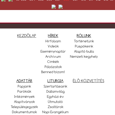
KEZDŐLAP
HÍREK
RÓLUNK
Hírfolyam
Történetünk
Videók
Püspökeink
Eseménynaptár
Alapító bulla
Archívum
Nemzeti kegyhely
Címkék
Pályázatok
Benned bízom!
ADATTÁR
LITURGIA
ÉLŐ KÖZVETÍTÉS
Papjaink
Szertartásaink
Parókiák
Dallamvilág
Intézmények
Egyházi év
Alapítványok
Útmutató
Településjegyzék
Zsoltárok
Dokumentumok
Napi Evangélium