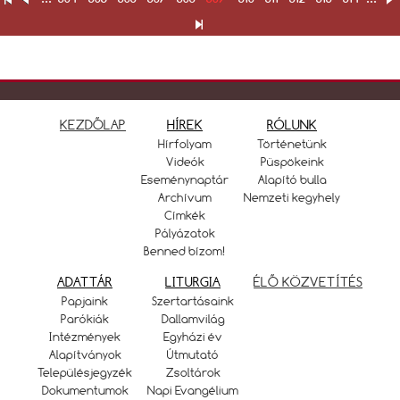
KEZDŐLAP
HÍREK
RÓLUNK
Hírfolyam
Történetünk
Videók
Püspökeink
Eseménynaptár
Alapító bulla
Archívum
Nemzeti kegyhely
Címkék
Pályázatok
Benned bízom!
ADATTÁR
LITURGIA
ÉLŐ KÖZVETÍTÉS
Papjaink
Szertartásaink
Parókiák
Dallamvilág
Intézmények
Egyházi év
Alapítványok
Útmutató
Településjegyzék
Zsoltárok
Dokumentumok
Napi Evangélium