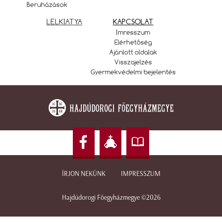
Beruházások
LELKIATYA
KAPCSOLAT
Imresszum
Elérhetőség
Ajánlott oldalak
Visszajelzés
Gyermekvédelmi bejelentés
ÍRJON NEKÜNK
IMPRESSZUM
Hajdúdorogi Főegyházmegye ©2026