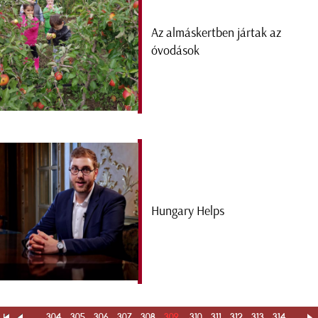
Az almáskertben jártak az
óvodások
Hungary Helps
...
304
305
306
307
308
309
310
311
312
313
314
...