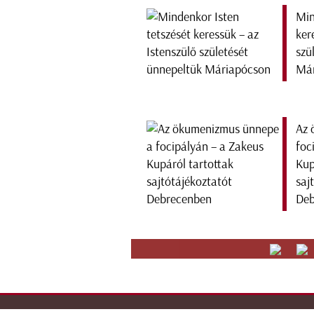
Min
ker
szü
Már
Az 
foc
Kup
saj
Deb