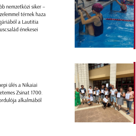
bb nemzetközi siker –
zelemmel térnek haza
gáriából a Lautitia
uscsalád énekesei
epi ülés a Nikaiai
etemes Zsinat 1700.
ordulója alkalmából