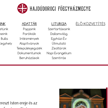
UNK
ADATTÁR
LITURGIA
ÉLŐ KÖZVETÍTÉS
etünk
Papjaink
Szertartásaink
keink
Parókiák
Dallamvilág
 Bulla
Intézmények
Egyházi Év
Kegyhely
Alapítványok
Útmutató
Településjegyzék
Zsoltárok
Dokumentumok
Napi Evangélium
Beruházások
Szentírás
ereszt Isten ereje és az