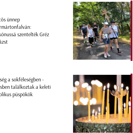
tős ünnep
rmártonfalván:
kónussá szentelték Gréz
ázst
ség a sokféleségben -
sben találkoztak a keleti
olikus püspökök