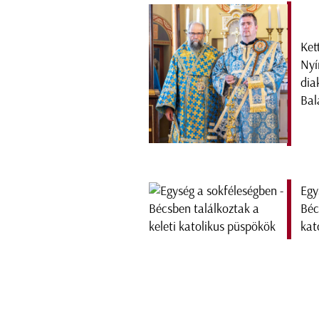
Ket
Nyí
dia
Bal
Egy
Béc
kat