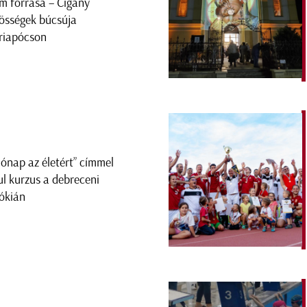
m forrása – Cigány
össégek búcsúja
iapócson
hónap az életért” címmel
ul kurzus a debreceni
ókián