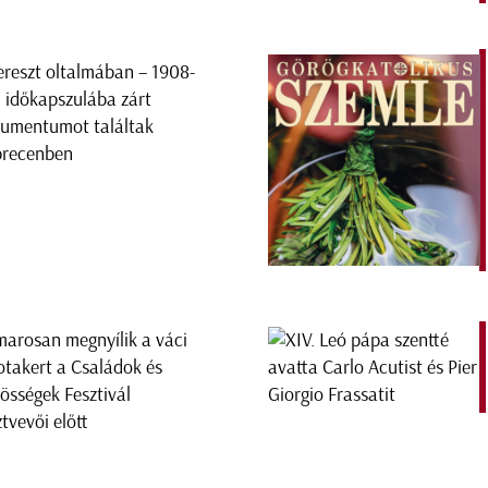
ereszt oltalmában – 1908-
 időkapszulába zárt
umentumot találtak
recenben
arosan megnyílik a váci
otakert a Családok és
össégek Fesztivál
ztvevői előtt