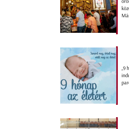
örö
köz
Már
„9 
ind
par