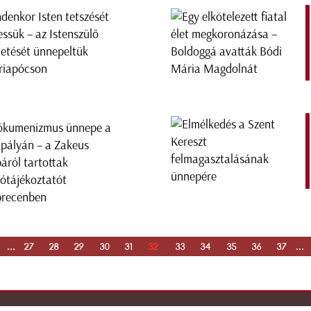
denkor Isten tetszését
essük – az Istenszülő
letését ünnepeltük
iapócson
ökumenizmus ünnepe a
ipályán – a Zakeus
áról tartottak
tótájékoztatót
recenben
...
27
28
29
30
31
32
33
34
35
36
37
...