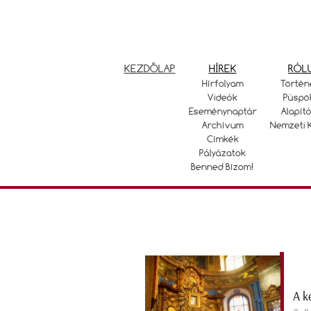
KEZDŐLAP
HÍREK
RÓL
Hírfolyam
Történ
Videók
Püspö
Eseménynaptár
Alapító
Archívum
Nemzeti 
Címkék
Pályázatok
Benned Bízom!
A k