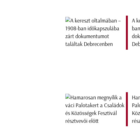
A k
ban
dok
Deb
Ham
Pal
Köz
rés