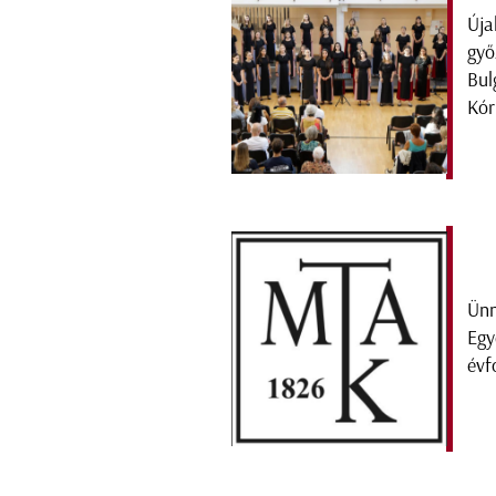
Úja
győ
Bul
Kór
Ünn
Egy
évf