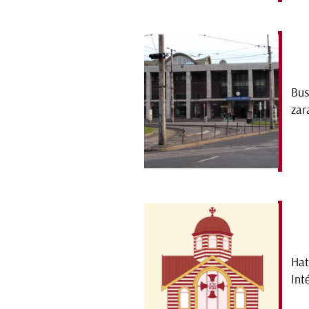
Bus
zar
Hat
Int