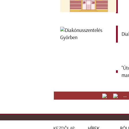
Dia
"Út
mar
...
KEZDŐLAP
HÍREK
RÓL