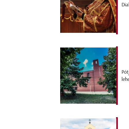
Dia
Pót
leh