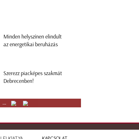
Minden helyszínen elindult
az energetikai beruházás
Szerezz piacképes szakmát
Debrecenben!
...
LELKIATYA
KAPCSOLAT