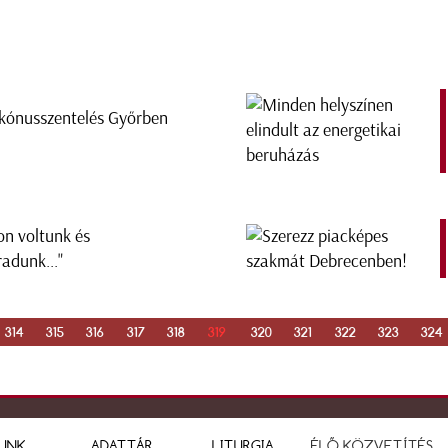
kónusszentelés Győrben
on voltunk és
adunk..."
314
315
316
317
318
319
320
321
322
323
324
UNK
ADATTÁR
LITURGIA
ÉLŐ KÖZVETÍTÉS