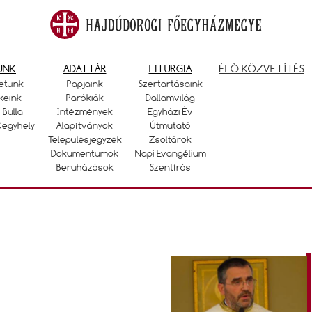
UNK
ADATTÁR
LITURGIA
ÉLŐ KÖZVETÍTÉS
etünk
Papjaink
Szertartásaink
keink
Parókiák
Dallamvilág
 Bulla
Intézmények
Egyházi Év
Kegyhely
Alapítványok
Útmutató
Településjegyzék
Zsoltárok
Dokumentumok
Napi Evangélium
Beruházások
Szentírás