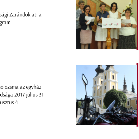
úsági Zarándoklat: a
gram
solozsma az egyház
dsága 2017 július 31-
usztus 4.