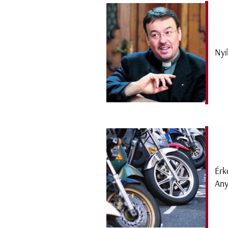
Nyí
Érk
Any