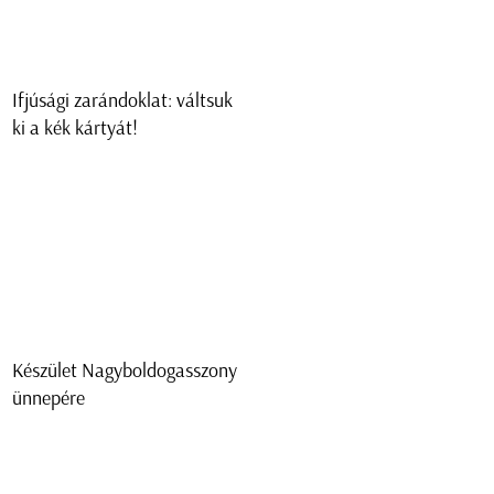
Ifjúsági zarándoklat: váltsuk
ki a kék kártyát!
Készület Nagyboldogasszony
ünnepére