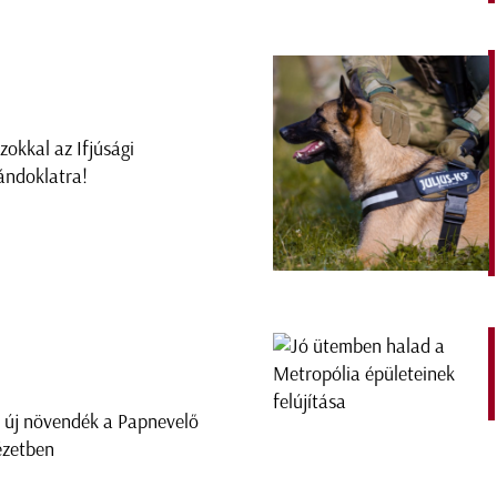
zokkal az Ifjúsági
ándoklatra!
 új növendék a Papnevelő
ézetben