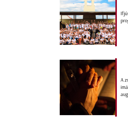
Ifj
pro
A z
imá
aug