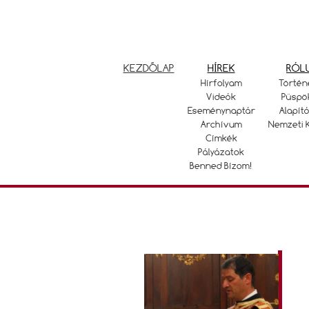
KEZDŐLAP
HÍREK
RÓL
Hírfolyam
Történ
Videók
Püspö
Eseménynaptár
Alapító
Archívum
Nemzeti 
Címkék
Pályázatok
Benned Bízom!