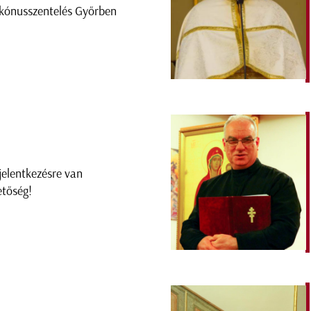
kónusszentelés Győrben
jelentkezésre van
etőség!