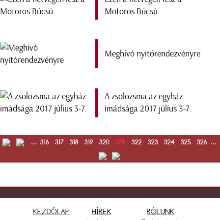
Motoros Búcsú
Meghívó nyitórendezvényre
A zsolozsma az egyház
imádsága 2017 július 3-7.
...
316
317
318
319
320
321
322
323
324
325
326
...
KEZDŐLAP
HÍREK
RÓLUNK