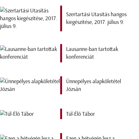
Szertartási Utasítás hangos
kiegészítése, 2017. július 9.
Lausanne-ban tartottak
konferenciát
Ünnepélyes alapkőletétel
Józsán
Túl-Élő Tábor
Ezen a hétvégén lesz a