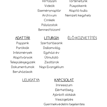
Hírfolyam
Történetünk
Videók
Püspökeink
Eseménynaptár
Alapító bulla
Archívum
Nemzeti kegyhely
Címkék
Pályázatok
Benned bízom!
ADATTÁR
LITURGIA
ÉLŐ KÖZVETÍTÉS
Papjaink
Szertartásaink
Parókiák
Dallamvilág
Intézmények
Egyházi év
Alapítványok
Útmutató
Településjegyzék
Zsoltárok
Dokumentumok
Napi Evangélium
Beruházások
LELKIATYA
KAPCSOLAT
Imresszum
Elérhetőség
Ajánlott oldalak
Visszajelzés
Gyermekvédelmi bejelentés