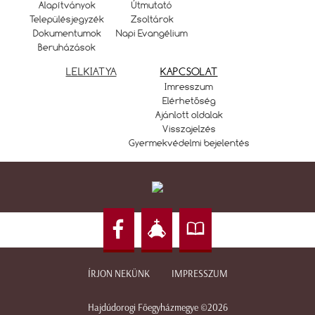
Alapítványok
Útmutató
Településjegyzék
Zsoltárok
Dokumentumok
Napi Evangélium
Beruházások
LELKIATYA
KAPCSOLAT
Imresszum
Elérhetőség
Ajánlott oldalak
Visszajelzés
Gyermekvédelmi bejelentés
ÍRJON NEKÜNK
IMPRESSZUM
Hajdúdorogi Főegyházmegye ©2026