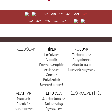
...
317
318
319
320
321
322
323
324
325
326
327
...
KEZDŐLAP
HÍREK
RÓLUNK
Hírfolyam
Történetünk
Videók
Püspökeink
Eseménynaptár
Alapító bulla
Archívum
Nemzeti kegyhely
Címkék
Pályázatok
Benned bízom!
ADATTÁR
LITURGIA
ÉLŐ KÖZVETÍTÉS
Papjaink
Szertartásaink
Parókiák
Dallamvilág
Intézmények
Egyházi év