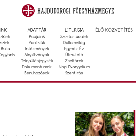
UNK
ADATTÁR
LITURGIA
ÉLŐ KÖZVETÍTÉS
etünk
Papjaink
Szertartásaink
keink
Parókiák
Dallamvilág
 Bulla
Intézmények
Egyházi Év
Kegyhely
Alapítványok
Útmutató
Településjegyzék
Zsoltárok
Dokumentumok
Napi Evangélium
Beruházások
Szentírás