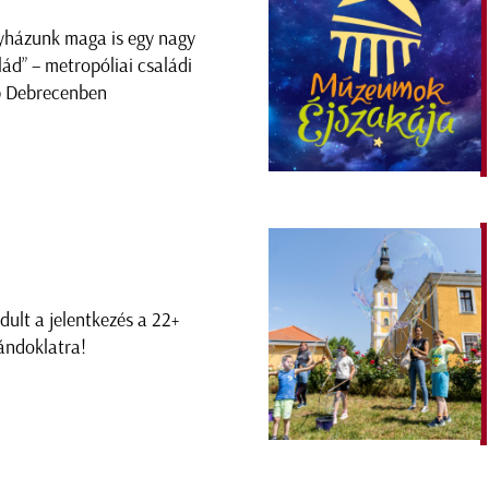
yházunk maga is egy nagy
lád” – metropóliai családi
 Debrecenben
ndult a jelentkezés a 22+
ándoklatra!