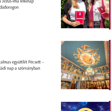
a Jézus-ima lelkinap
dúdorogon
talmas együttlét Pécsett –
ládi nap a szórványban