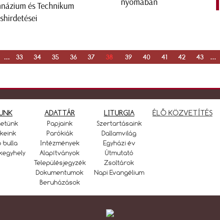
názium és Technikum
áshirdetései
...
33
34
35
36
37
38
39
40
41
42
43
...
UNK
ADATTÁR
LITURGIA
ÉLŐ KÖZVETÍTÉS
netünk
Papjaink
Szertartásaink
keink
Parókiák
Dallamvilág
ó bulla
Intézmények
Egyházi év
kegyhely
Alapítványok
Útmutató
Településjegyzék
Zsoltárok
Dokumentumok
Napi Evangélium
Beruházások