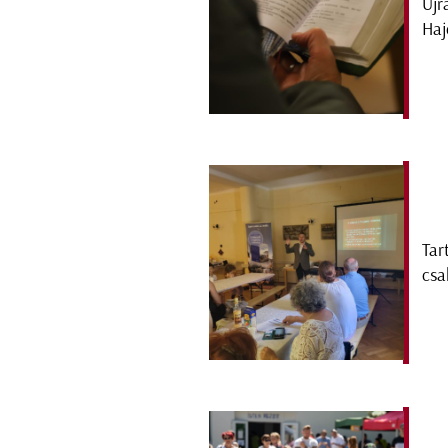
Újr
Haj
Tar
csa