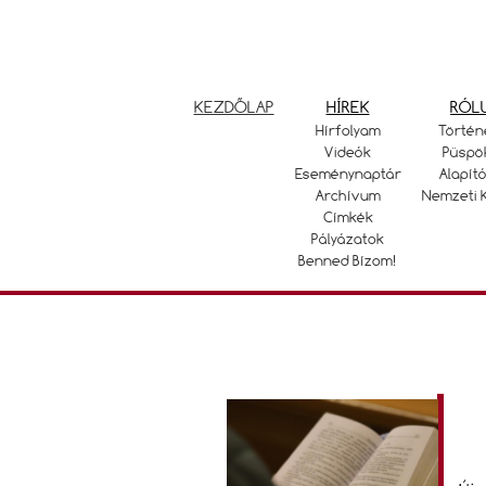
KEZDŐLAP
HÍREK
RÓL
Hírfolyam
Történ
Videók
Püspö
Eseménynaptár
Alapító
Archívum
Nemzeti 
Címkék
Pályázatok
Benned Bízom!