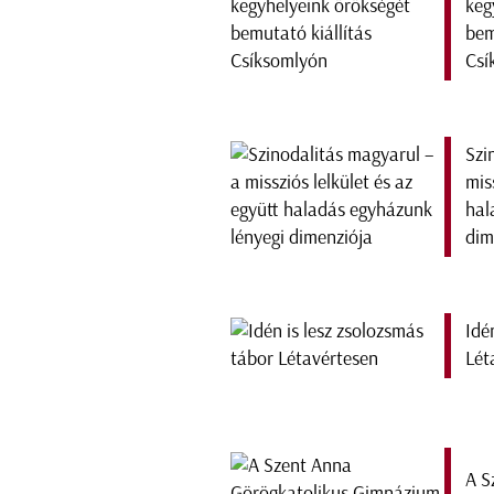
keg
bem
Csí
Szi
mis
hal
dim
Idé
Lét
A S