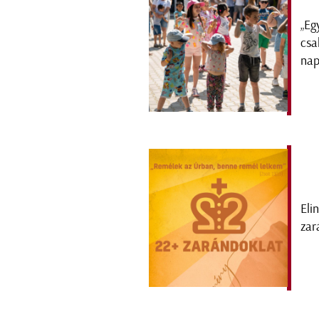
„Eg
csa
nap
Eli
zar