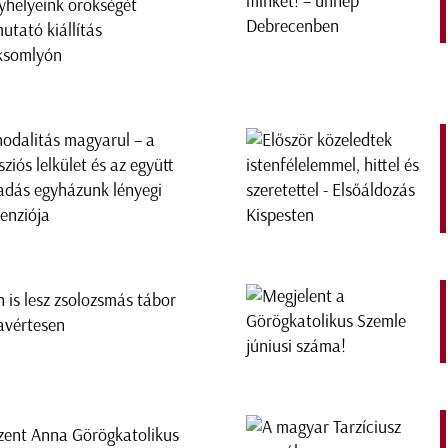
yhelyeink örökségét
utató kiállítás
ksomlyón
nodalitás magyarul – a
sziós lelkület és az együtt
adás egyházunk lényegi
enziója
n is lesz zsolozsmás tábor
avértesen
zent Anna Görögkatolikus