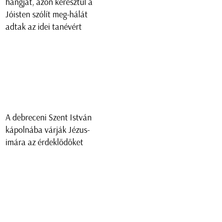
hangját, azon keresztül a
Jóisten szólít meg-hálát
adtak az idei tanévért
A debreceni Szent István
kápolnába várják Jézus-
imára az érdeklődőket