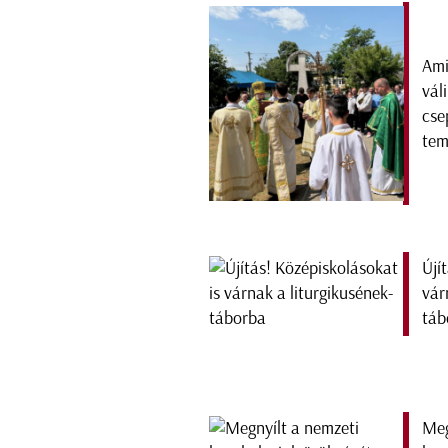
Ami
vál
cse
tem
Újí
vár
táb
Meg