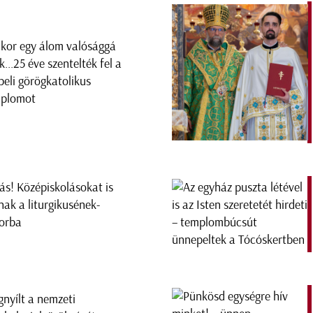
kor egy álom valósággá
ik...25 éve szentelték fel a
peli görögkatolikus
plomot
tás! Középiskolásokat is
nak a liturgikusének-
orba
nyílt a nemzeti