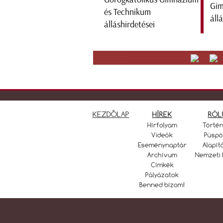
Gim
áll
KEZDŐLAP
HÍREK
RÓL
Hírfolyam
Törté
Videók
Püspö
Eseménynaptár
Alapít
Archívum
Nemzeti 
Címkék
Pályázatok
Benned bízom!