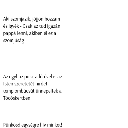
Aki szomjazik, jöjjön hozzám
és igyék - Csak az tud igazán
pappá lenni, akiben él ez a
szomjúság
Az egyház puszta létével is az
Isten szeretetét hirdeti –
templombúcsút ünnepeltek a
Tócóskertben
Pünkösd egységre hív minket!