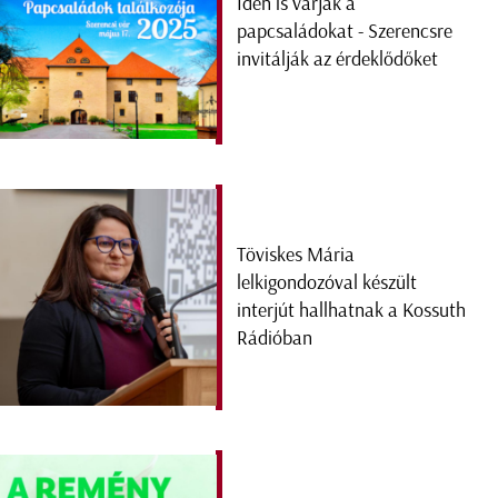
Idén is várják a
papcsaládokat - Szerencsre
invitálják az érdeklődőket
Töviskes Mária
lelkigondozóval készült
interjút hallhatnak a Kossuth
Rádióban