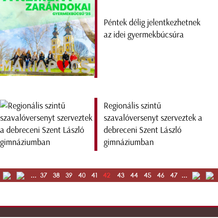
Péntek délig jelentkezhetnek
az idei gyermekbúcsúra
Regionális szintű
szavalóversenyt szerveztek a
debreceni Szent László
gimnáziumban
...
37
38
39
40
41
42
43
44
45
46
47
...