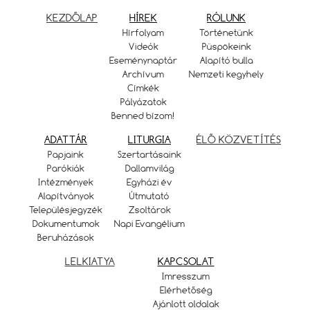
KEZDŐLAP
HÍREK
RÓLUNK
Hírfolyam
Történetünk
Videók
Püspökeink
Eseménynaptár
Alapító bulla
Archívum
Nemzeti kegyhely
Címkék
Pályázatok
Benned bízom!
ADATTÁR
LITURGIA
ÉLŐ KÖZVETÍTÉS
Papjaink
Szertartásaink
Parókiák
Dallamvilág
Intézmények
Egyházi év
Alapítványok
Útmutató
Településjegyzék
Zsoltárok
Dokumentumok
Napi Evangélium
Beruházások
LELKIATYA
KAPCSOLAT
Imresszum
Elérhetőség
Ajánlott oldalak