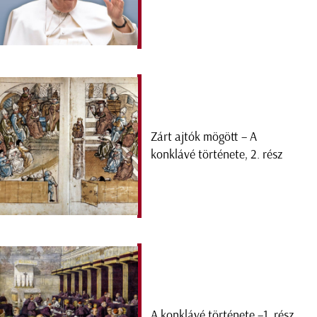
Zárt ajtók mögött – A
konklávé története, 2. rész
A konklávé története –1. rész