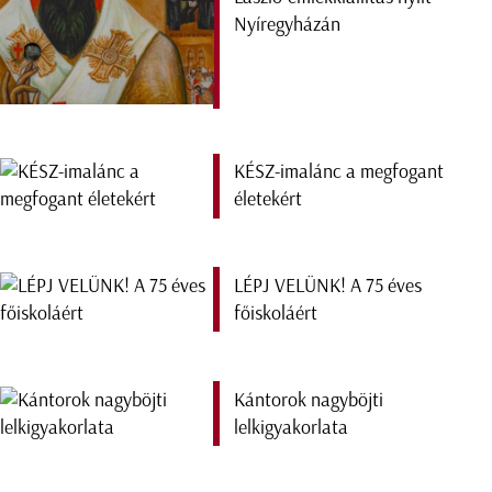
Nyíregyházán
KÉSZ-imalánc a megfogant
életekért
LÉPJ VELÜNK! A 75 éves
főiskoláért
Kántorok nagyböjti
lelkigyakorlata