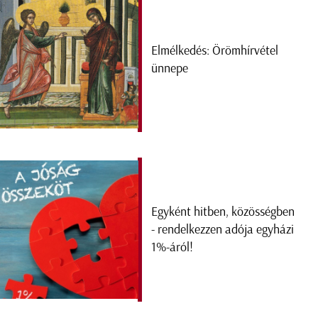
Elmélkedés: Örömhírvétel
ünnepe
Egyként hitben, közösségben
- rendelkezzen adója egyházi
1%-áról!