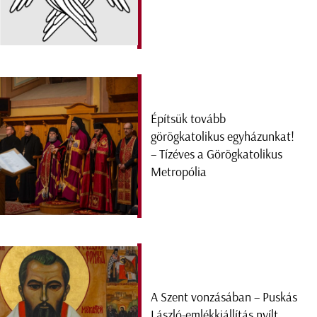
Építsük tovább
görögkatolikus egyházunkat!
– Tízéves a Görögkatolikus
Metropólia
A Szent vonzásában – Puskás
László-emlékkiállítás nyílt