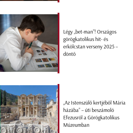
Légy „bet-man”! Országos
görögkatolikus hit- és
erkölcstan verseny 2025 –
döntő
„Az Istenszülő kertjéből Mária
házába” – úti beszámoló
Efezusról a Görögkatolikus
Múzeumban