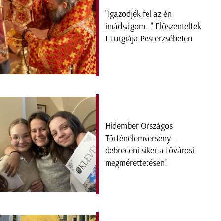
"Igazodjék fel az én
imádságom..." Előszenteltek
Liturgiája Pesterzsébeten
Hídember Országos
Történelemverseny -
debreceni siker a fővárosi
megmérettetésen!