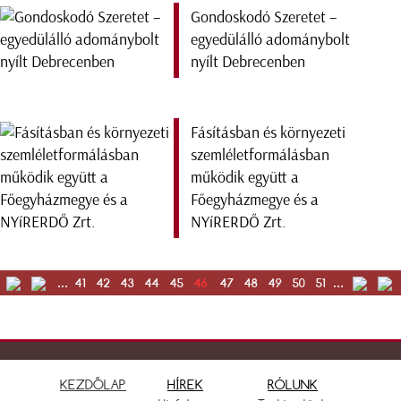
Gondoskodó Szeretet –
egyedülálló adománybolt
nyílt Debrecenben
Fásításban és környezeti
szemléletformálásban
működik együtt a
Főegyházmegye és a
NYíRERDŐ Zrt.
...
41
42
43
44
45
46
47
48
49
50
51
...
KEZDŐLAP
HÍREK
RÓLUNK