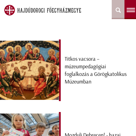
Titkos vacsora –
múzeumpedagógiai
foglalkozás a Görögkatolikus
Múzeumban
Mozdulj Debrecen! - hazai