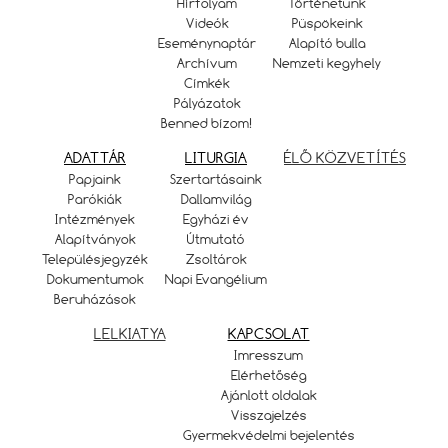
Hírfolyam
Történetünk
Videók
Püspökeink
Eseménynaptár
Alapító bulla
Archívum
Nemzeti kegyhely
Címkék
Pályázatok
Benned bízom!
ADATTÁR
LITURGIA
ÉLŐ KÖZVETÍTÉS
Papjaink
Szertartásaink
Parókiák
Dallamvilág
Intézmények
Egyházi év
Alapítványok
Útmutató
Településjegyzék
Zsoltárok
Dokumentumok
Napi Evangélium
Beruházások
LELKIATYA
KAPCSOLAT
Imresszum
Elérhetőség
Ajánlott oldalak
Visszajelzés
Gyermekvédelmi bejelentés