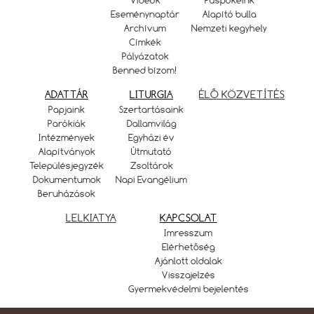
Videók
Püspökeink
Eseménynaptár
Alapító bulla
Archívum
Nemzeti kegyhely
Címkék
Pályázatok
Benned bízom!
ADATTÁR
LITURGIA
ÉLŐ KÖZVETÍTÉS
Papjaink
Szertartásaink
Parókiák
Dallamvilág
Intézmények
Egyházi év
Alapítványok
Útmutató
Településjegyzék
Zsoltárok
Dokumentumok
Napi Evangélium
Beruházások
LELKIATYA
KAPCSOLAT
Imresszum
Elérhetőség
Ajánlott oldalak
Visszajelzés
Gyermekvédelmi bejelentés