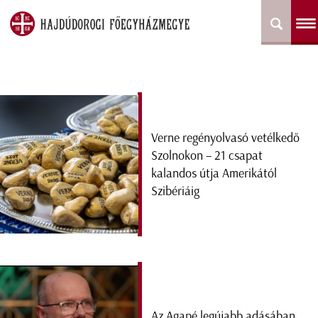
Verne regényolvasó vetélkedő
Szolnokon – 21 csapat
kalandos útja Amerikától
Szibériáig
Az Agapé legújabb adásában