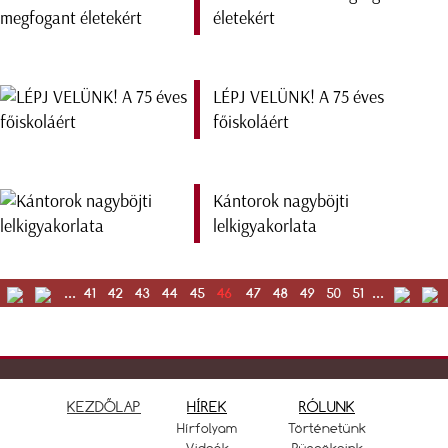
életekért
LÉPJ VELÜNK! A 75 éves
főiskoláért
Kántorok nagyböjti
lelkigyakorlata
...
41
42
43
44
45
46
47
48
49
50
51
...
KEZDŐLAP
HÍREK
RÓLUNK
Hírfolyam
Történetünk