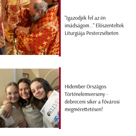
"Igazodjék fel az én
imádságom..." Előszenteltek
Liturgiája Pesterzsébeten
Hídember Országos
Történelemverseny -
debreceni siker a fővárosi
megmérettetésen!