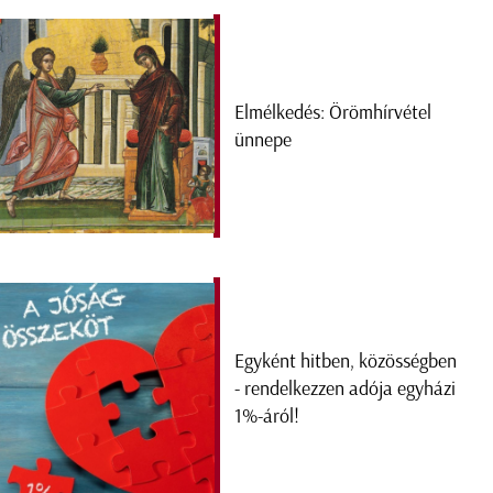
Elmélkedés: Örömhírvétel
ünnepe
Egyként hitben, közösségben
- rendelkezzen adója egyházi
1%-áról!