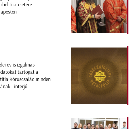
rbel tiszteletére
apesten
idei év is izgalmas
adatokat tartogat a
titia Kóruscsalád minden
jának - interjú