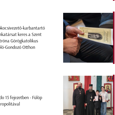
kocsivezető-karbantartó
katársat keres a Szent
róna Görögkatolikus
ló-Gondozó Otthon
do 15 fejezetben - Fülöp
ropolitával