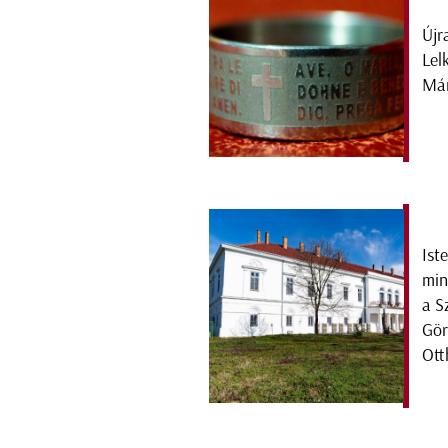
Újr
Lel
Már
Ist
min
a S
Gör
Ott