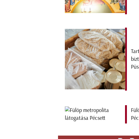
Tar
biz
Püs
Fül
Péc