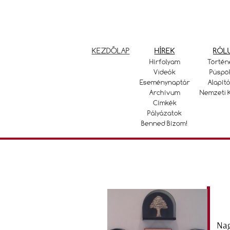
KEZDŐLAP
HÍREK
RÓL
Hírfolyam
Történ
Videók
Püspö
Eseménynaptár
Alapító
Archívum
Nemzeti 
Címkék
Pályázatok
Benned Bízom!
Nag