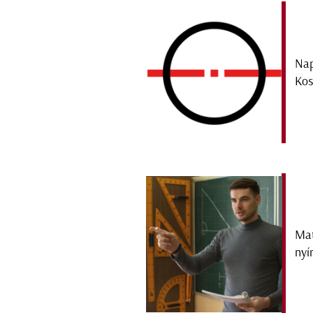
Nap
Kos
Mat
nyí