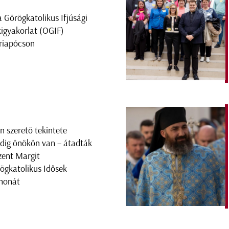
a Görögkatolikus Ifjúsági
kigyakorlat (OGIF)
iapócson
en szerető tekintete
dig önökön van – átadták
zent Margit
ögkatolikus Idősek
honát