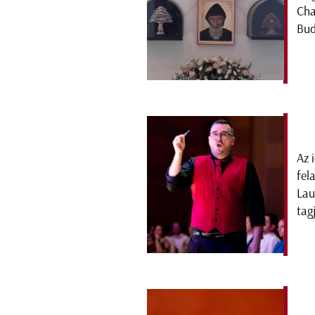
Cha
Bud
Az 
fel
Lau
tag