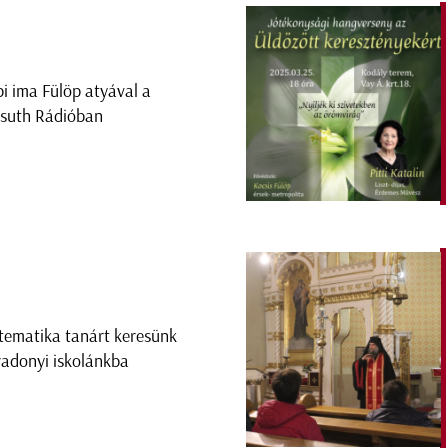
i ima Fülöp atyával a
suth Rádióban
ematika tanárt keresünk
radonyi iskolánkba