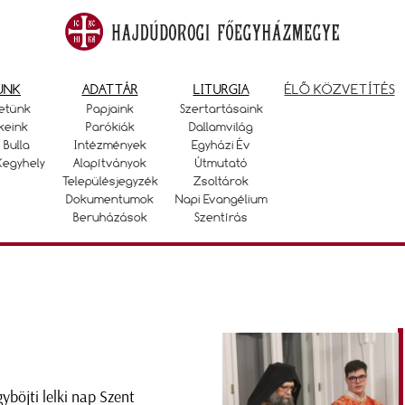
UNK
ADATTÁR
LITURGIA
ÉLŐ KÖZVETÍTÉS
etünk
Papjaink
Szertartásaink
keink
Parókiák
Dallamvilág
 Bulla
Intézmények
Egyházi Év
Kegyhely
Alapítványok
Útmutató
Településjegyzék
Zsoltárok
Dokumentumok
Napi Evangélium
Beruházások
Szentírás
yböjti lelki nap Szent