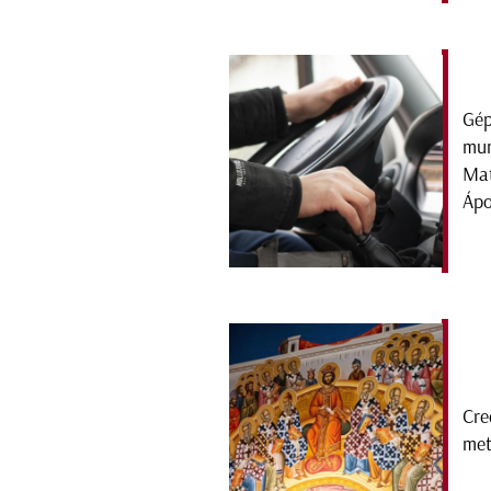
Gép
mun
Mat
Ápo
Cre
met