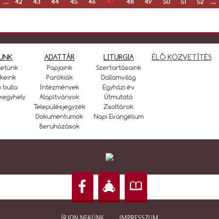
...
42
43
44
45
46
47
48
49
50
51
52
..
UNK
ADATTÁR
LITURGIA
ÉLŐ KÖZVETÍTÉS
netünk
Papjaink
Szertartásaink
keink
Parókiák
Dallamvilág
ó bulla
Intézmények
Egyházi év
kegyhely
Alapítványok
Útmutató
Településjegyzék
Zsoltárok
Dokumentumok
Napi Evangélium
Beruházások
ÍRJON NEKÜNK
IMPRESSZUM