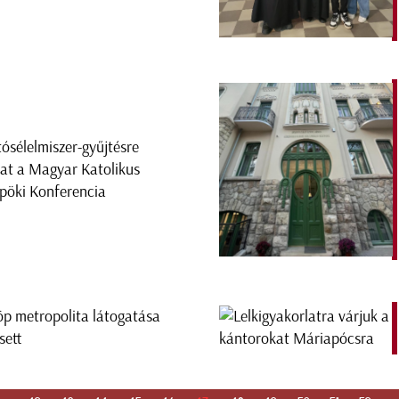
tósélelmiszer-gyűjtésre
tat a Magyar Katolikus
pöki Konferencia
öp metropolita látogatása
sett