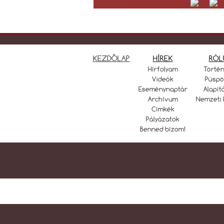
KEZDŐLAP
HÍREK
RÓL
Hírfolyam
Törté
Videók
Püspö
Eseménynaptár
Alapít
Archívum
Nemzeti 
Címkék
Pályázatok
Benned bízom!