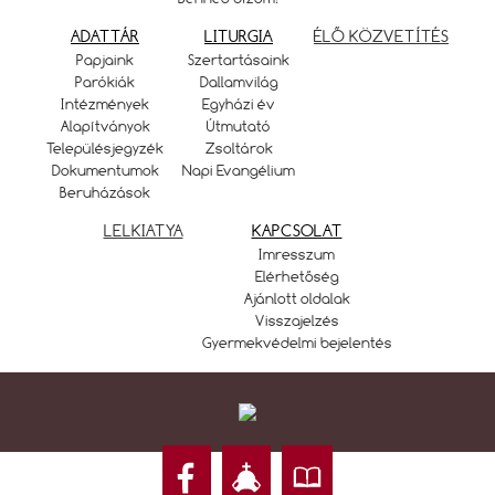
ADATTÁR
LITURGIA
ÉLŐ KÖZVETÍTÉS
Papjaink
Szertartásaink
Parókiák
Dallamvilág
Intézmények
Egyházi év
Alapítványok
Útmutató
Településjegyzék
Zsoltárok
Dokumentumok
Napi Evangélium
Beruházások
LELKIATYA
KAPCSOLAT
Imresszum
Elérhetőség
Ajánlott oldalak
Visszajelzés
Gyermekvédelmi bejelentés