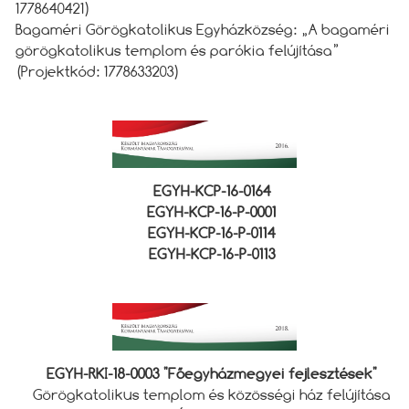
1778640421)
Bagaméri Görögkatolikus Egyházközség: „A bagaméri
görögkatolikus templom és parókia felújítása”
(Projektkód: 1778633203)
EGYH-KCP-16-0164
EGYH-KCP-16-P-0001
EGYH-KCP-16-P-0114
EGYH-KCP-16-P-0113
EGYH-RKI-18-0003 "Főegyházmegyei fejlesztések"
Görögkatolikus templom és közösségi ház felújítása