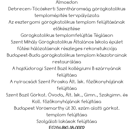
Álmosdon
Debrecen-Tócóskerti Szentháromság görögkatolikus
templomépítés tervpályázata
Az esztergomi görögkatolikus templom felújításának
előkészítése
Görögkatolikus templomfelújítás Tégláson
Szent Mihály Görögkatolikus Általános Iskola épület
fűtési hálózatásnak részleges rekonstukciója
Budapest-Buda görögkatolikus templom kőszobrainak
restaurálása
A hajdúdorogi Szent Bazil kollégiumi B szárnyának
felújítása
A nyíracsádi Szent Piroska Ált. Isk. főzőkonyhájának
felújítása
Szent Bazil Görkat. Óvoda, Ált. Isk., Gimn., Szakgimn. és
Koll. főzőkonyhájának felújítása
Budapest Vörösmarthy út 30. szám alatti görkat.
templom felújítása
Szolgálati lakások felújítása
EGYH-RKI-18-0002