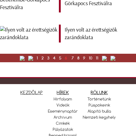
Görkapocs Fesztiválra
Ilyen volt az érettségizők
zarándoklata
1
2
3
4
5
6
7
8
9
10
11
KEZDŐLAP
HÍREK
RÓLUNK
Hírfolyam
Történetünk
Videók
Püspökeink
Eseménynaptár
Alapító bulla
Archívum
Nemzeti kegyhely
Címkék
Pályázatok
Benned bízom!