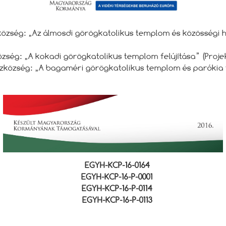
zség: „Az álmosdi görögkatolikus templom és közösségi há
ség: „A kokadi görögkatolikus templom felújítása” (Projek
község: „A bagaméri görögkatolikus templom és parókia fel
EGYH-KCP-16-0164
EGYH-KCP-16-P-0001
EGYH-KCP-16-P-0114
EGYH-KCP-16-P-0113