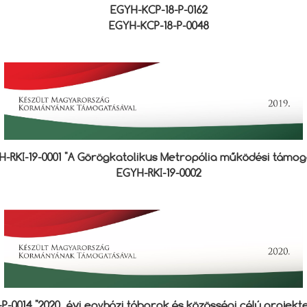
EGYH-KCP-18-P-0162
EGYH-KCP-18-P-0048
H-RKI-19-0001 "A Görögkatolikus Metropólia működési támog
EGYH-RKI-19-0002
0014 "2020. évi egyházi táborok és közösségi célú projek