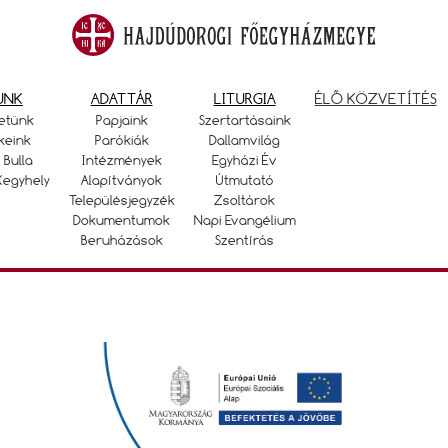
UNK
ADATTÁR
LITURGIA
ÉLŐ KÖZVETÍTÉS
etünk
Papjaink
Szertartásaink
keink
Parókiák
Dallamvilág
 Bulla
Intézmények
Egyházi Év
Kegyhely
Alapítványok
Útmutató
Településjegyzék
Zsoltárok
Dokumentumok
Napi Evangélium
Beruházások
Szentírás