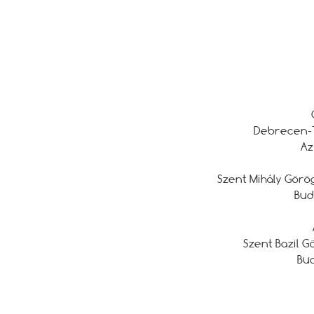
Debrecen-To
Az
Szent Mihály Görö
Bud
Szent Bazil Gö
Bud