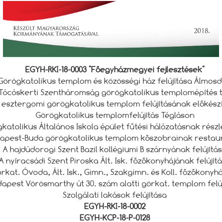
EGYH-RKI-18-0003 "Főegyházmegyei fejlesztések"
Görögkatolikus templom és közösségi ház felújítása Álmo
́cóskerti Szentháromság görögkatolikus templomépítés 
 esztergomi görögkatolikus templom felújításának előkészi
Görögkatolikus templomfelújítás Tégláson
gkatolikus Általános Iskola épület fűtési hálózatásnak ré
apest-Buda görögkatolikus templom kőszobrainak restaura
A hajdúdorogi Szent Bazil kollégiumi B szárnyának felújítá
A nyíracsádi Szent Piroska Ált. Isk. főzőkonyhájának felújíta
rkat. Óvoda, Ált. Isk., Gimn., Szakgimn. és Koll. főzőkonyhája
apest Vörösmarthy út 30. szám alatti görkat. templom felúji
Szolgálati lakások felújítása
EGYH-RKI-18-0002
EGYH-KCP-18-P-0128