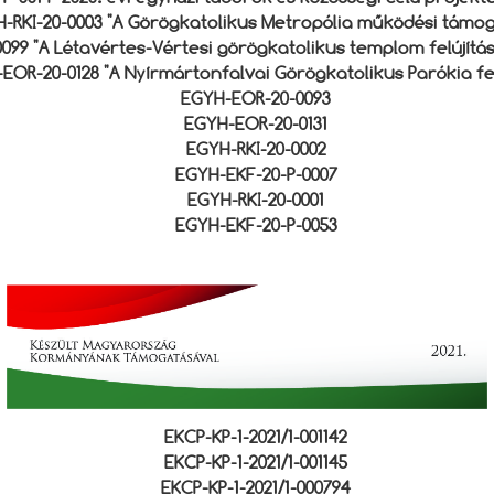
-RKI-20-0003 "A Görögkatolikus Metropólia működési támo
9 "A Létavértes-Vértesi görögkatolikus templom felújítás
EOR-20-0128 "A Nyírmártonfalvai Görögkatolikus Parókia fel
EGYH-EOR-20-0093
EGYH-EOR-20-0131
EGYH-RKI-20-0002
EGYH-EKF-20-P-0007
EGYH-RKI-20-0001
EGYH-EKF-20-P-0053
EKCP-KP-1-2021/1-001142
EKCP-KP-1-2021/1-001145
EKCP-KP-1-2021/1-000794