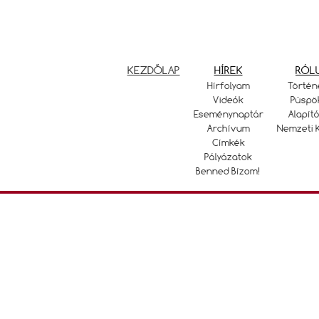
KEZDŐLAP
HÍREK
RÓL
Hírfolyam
Történ
Videók
Püspö
Eseménynaptár
Alapító
Archívum
Nemzeti 
Címkék
Pályázatok
Benned Bízom!