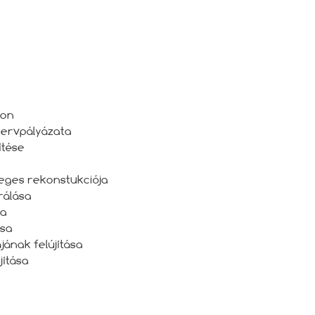
sdon
tervpályázata
́tése
szleges rekonstukciója
́lása
sa
́sa
́nak felújítása
́tása