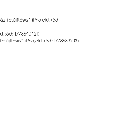
z felújítása” (Projektkód:
tkód: 1778640421)
újítása” (Projektkód: 1778633203)