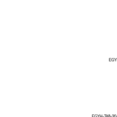
EGY
EGYH-TAB-20-P-