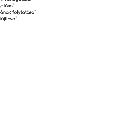
gatása"
ának folytatása"
újítása"