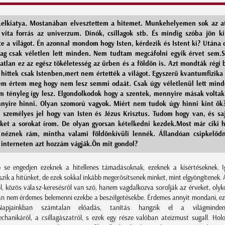
elkiatya. Mostanában elvesztettem a hitemet. Munkehelyemen sok az at
vita forrás az univerzum. Dinók, csillagok stb. És mindig szóba jön k
te a világot. Én azonnal mondom hogy Isten, kérdezik és Istent ki? Utána 
ólag csak véletlen lett minden. Nem tudtam megcáfolni egyik érvet sem
tatlan ez az egész tökéletesség az űrben és a földön is. Azt mondták régi 
hittek csak Istenben,mert nem értették a világot. Egyszerű kvantumfizika 
em értem meg hogy nem lesz semmi odaát. Csak úgy véletlenül lett min
m tényleg így lesz. Elgondolkodok hogy a szentek, mennyire másak volta
nyire hinni. Olyan szomorú vagyok. Miért nem tudok úgy hinni kint ők
l személyes jel hogy van Isten és Jézus Krisztus. Tudom hogy van, és sa
ket a sorokat írom. De olyan gyorsan kételkedni kezdek.Most már ciki 
néznek rám, mintha valami földönkívüli lennék. Állandóan csipkelőd
 interneten azt hozzám vágják.Ön mit gondol?
se engedjen ezeknek a hitellenes támadásoknak, ezeknek a kísértéseknek. I
szik a hitünket, de ezek sokkal inkább megerősítsenek minket, mint elgyöngítenek.
ról, közös válasz-keresésről van szó, hanem vagdalkozva sorolják az érveket, olyk
án nem érdemes belemenni ezekbe a beszélgetésekbe. Érdemes annyit mondani, ez
 Napjainkban számtalan előadás, tanítás hangzik el a világminden
hanikáról, a csillagászatról, s ezek egy része valóban ateizmust sugall. Holot