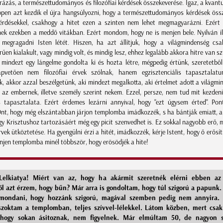
rázás, a természettudományos és filozófiai kérdések összekeverése. Igaz, a kvan
pen azt kezdik el újra hangsúlyozni, hogy a természettudományos kérdések ös
 kérdésekkel, csakhogy a hitet ezen a szinten nem lehet megmagyarázni. Ezért
nek ezekben a meddő vitákban. Ezért mondom, hogy ne is menjen bele. Nyilván 
megragadni Isten létét. Hiszen, ha azt állítjuk, hogy a világmindenség cs
rűen kialakult, vagy mindig volt, és mindig lesz, ehhez legalább akkora hitre van s
 mindezt egy lángelme gondolta ki és hozta létre, mégpedig értünk, szeretetből.
lapvetően nem filozófiai érvek szólnak, hanem egzisztenciális tapasztalatu
, akkor azzal beszélgetünk, aki mindezt megalkotta, aki értelmet adott a világmi
, az embernek, illetve személy szerint nekem. Ezzel, persze, nem tud mit kezdeni
s tapasztalata. Ezért érdemes lezárni annyival, hogy "ezt úgysem érted". Po
nt, hogy még elszántabban járjon templomba imádkozzék, s ha bántják emiatt, a
gy Krisztushoz tartozásáért még egy picit szenvedhet is. Ez sokkal nagyobb erő, m
rvek ütköztetése. Ha gyengülni érzi a hitét, imádkozzék, kérje Istent, hogy ő erősí
enjen templomba minél többször, hogy erösödjék a hite!
Lelkiatya! Miért van az, hogy ha akármit szeretnék elérni ebben az 
l azt érzem, hogy bűn? Már arra is gondoltam, hogy túl szigorú a papunk.
 mondani, hogy hozzánk szigorú, magával szemben pedig nem annyira.
 szoktam a templomban, teljes szívvel-lélekkel. Látom közben, mert csak
 hogy sokan ásitoznak, nem figyelnek. Már elmúltam 50, de nagyon s