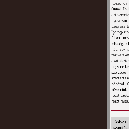
Köszönöm s
Önnel. Én 
azt szeret
Igaza van 
Szép szert
"görögkato
Akkor, meg
lelkiségéne
hát, sok 
testvéreke
akathiszto
hogy ne ke
szerzetesi
szertartás
pápától, X
követniök.)
részt ezeke
részt rajta
Kedves 
szándék