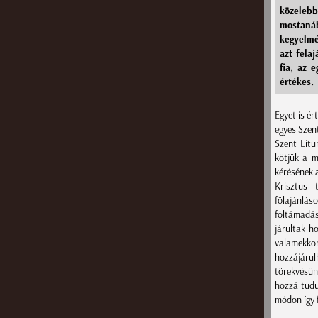
közelebb
mostanáb
kegyelmé
azt felaj
fia, az 
értékes.
Egyet is é
egyes Szent
Szent Litu
kötjük a m
kérésének 
Krisztus 
fölajánlá
föltámadás
járultak h
valamekkor
hozzájárul
törekvésün
hozzá tudu
módon így f