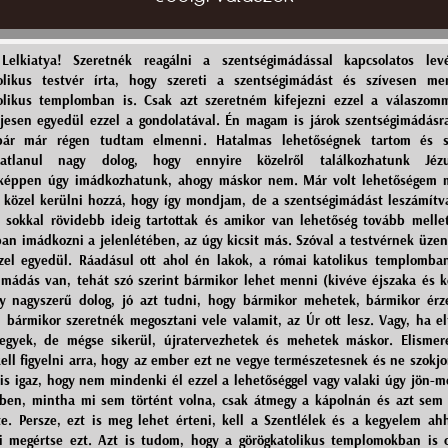
Lelkiatya! Szeretnék reagálni a szentségimádással kapcsolatos levé
tolikus testvér írta, hogy szereti a szentségimádást és szívesen me
olikus templomban is. Csak azt szeretném kifejezni ezzel a válaszom
ljesen egyedül ezzel a gondolatával. Én magam is járok szentségimádásr
bár már régen tudtam elmenni. Hatalmas lehetőségnek tartom és s
atatlanul nagy dolog, hogy ennyire közelről találkozhatunk Jéz
nképpen úgy imádkozhatunk, ahogy máskor nem. Már volt lehetőségem m
ag közel kerülni hozzá, hogy így mondjam, de a szentségimádást leszámítv
 sokkal rövidebb ideig tartottak és amikor van lehetőség tovább mellet
an imádkozni a jelenlétében, az úgy kicsit más. Szóval a testvérnek üze
zel egyedül. Ráadásul ott ahol én lakok, a római katolikus templomba
imádás van, tehát szó szerint bármikor lehet menni (kivéve éjszaka és k
y nagyszerű dolog, jó azt tudni, hogy bármikor mehetek, bármikor ér
, bármikor szeretnék megosztani vele valamit, az Úr ott lesz. Vagy, ha e
egyek, de mégse sikerül, újratervezhetek és mehetek máskor. Elismer
ell figyelni arra, hogy az ember ezt ne vegye természetesnek és ne szokj
 is igaz, hogy nem mindenki él ezzel a lehetőséggel vagy valaki úgy jön-m
ében, mintha mi sem történt volna, csak átmegy a kápolnán és azt sem 
te. Persze, ezt is meg lehet érteni, kell a Szentlélek és a kegyelem ah
 megértse ezt. Azt is tudom, hogy a görögkatolikus templomokban is 