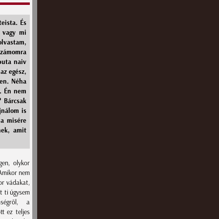
eista. És
i vagy mi
olvastam,
.Számomra
buta naiv
az egész,
den. Néha
k. Én nem
? Bárcsak
jnálom is
ha misére
nek, amit
gen, olykor
 Amikor nem
or vádakat,
t ti úgysem
ségről, a
t ez teljes