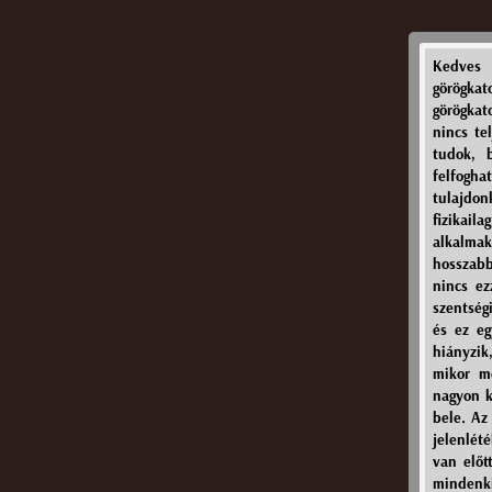
Kedves 
görögka
görögkat
nincs te
tudok, 
felfogh
tulajdo
fizikail
alkalmak
hosszabb
nincs ez
szentség
és ez eg
hiányzik
mikor m
nagyon k
bele. Az
jelenlét
van előt
mindenki