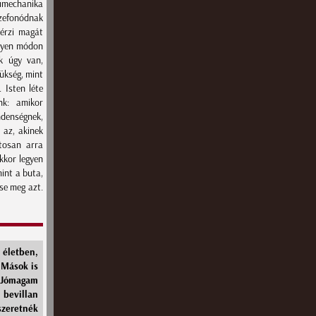
tumechanika
szefonódnak
 érzi magát
ilyen módon
ak úgy van,
zükség, mint
 Isten léte
nk: amikor
ndenségnek,
 az, akinek
ntosan arra
kkor legyen
int a buta,
tse meg azt.
életben,
 Mások is
 Jómagam
 bevillan
zeretnék