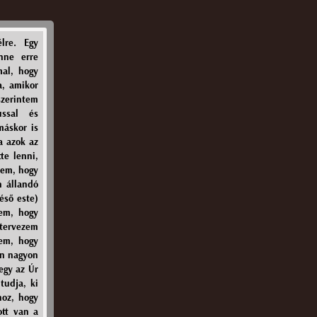
lre. Egy
nne erre
mal, hogy
a, amikor
zerintem
ussal és
áskor is
a azok az
te lenni,
nem, hogy
n állandó
éső este)
zem, hogy
ltervezem
em, hogy
on nagyon
egy az Úr
tudja, ki
hoz, hogy
ott van a