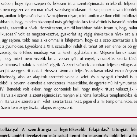
zépen, hogy ilyen szépen és lelkesen írt a szentségimádás értékéről. Teljesen
is nem egyszer vettem már részt szentségimádáson. Persze, ennek is van többfél
em, amikor teljes csönd van. Az majdnem olyan, mint amikor az ikon előtt imádkozi
abban is, hogy minden bizonnyal más görögkatolikus testvérünk is hasonló módon
artás, szeretik a hívek. Hozzáteszem, amiről korábban talán írtam is, hogy nál
likusosan" volt ez megszerkesztve, gyakorlatilag végig énekelték a hívek ezt a s
 úgy sejtem, több más alkalommal is kifejtettem, hogy ez a szép szertartás a l
k a gyümölcse. Egyébként a XIII. századtól indult el, tehát ott sem ennél ősibb g
szépség és értékes imádság van a keleti egyházban is. Mégsem kérjük szám
t, hogy miért nem vezetik be a vecsernyét, utrenyét, virrasztás szertartásá
sz himnuszt náluk is sokfelé végzik. A Szentszéknek azonban teljesen világos az
verjük az egyes rítusokat. Hosszú távon az teljes összekavarodást eredményezn
 közösség, ahol az alapítók szerettek volna a keleti és a nyugati rítusból is, 
okból is bevenni elemeket a rendszeres imaéletükbe, de egyértelmű iránymutatá
IV. Benedek volt ekkor, hogy dönteniök kell, hogy melyik rítust választják, 
 Ha valaki szereti a szentségimádást, menjen el a római katolikus templomokba, é
n. Ha valaki szereti a mi keleti szertartásainkat, jöjjön el a mi templomainkba, é
. Szerintem ez így tiszta, világos és egyszerű.
Lelkiatya! A szentliturgia a legértékesebb felajánlás? Liturgiát ké
omért, amiért igyekeztem már sokat tenni én magam és jobb lett a he