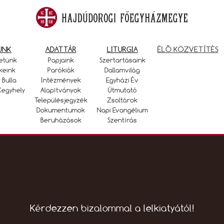
UNK
ADATTÁR
LITURGIA
ÉLŐ KÖZVETÍTÉS
etünk
Papjaink
Szertartásaink
keink
Parókiák
Dallamvilág
 Bulla
Intézmények
Egyházi Év
Kegyhely
Alapítványok
Útmutató
Településjegyzék
Zsoltárok
Dokumentumok
Napi Evangélium
Beruházások
Szentírás
Kérdezzen bizalommal a lelkiatyától!