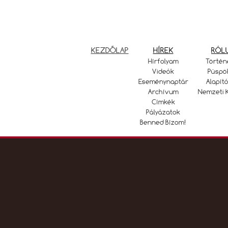
KEZDŐLAP
HÍREK
RÓL
Hírfolyam
Történ
Videók
Püspö
Eseménynaptár
Alapító
Archívum
Nemzeti 
Címkék
Pályázatok
Benned Bízom!