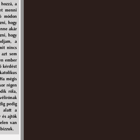
 hozzá, a
het menni
tó módon
zni, hogy
enne akár
zni, hogy
ndjam, a
mit nincs
s azt sem
len ember
ő kérdést
katolikus
 Ha mégis
kor régen
dik róla,
vélírónak
dig pedig
 alatt a
 és ajtók
jelen van
ábízzuk.