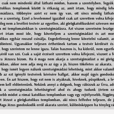
, csak nem mindenki által látható módon, hanem a szentélyben. Tegyük
tolikus templomok között is ritkaság az, amit írtam, hogy mindig le
gimádásra, többnyire azért ez nem így van, ott sincs mindig látha
ve a szentség. Ezzel a levelemmel igazából csak azt szerettem volna kifeje
űleg nem a levélíró testvér az egyetlen, aki görögkatolikusként szívesen m
a mi templomainkban is szentségimádásra. Azt viszon szeretném leszöge
rt írtam most ide, hogy követeljem a szentségimádást és azt mo
olikus egyház rosszul csinálja. Engedetlenség lenne követelni valamit, a
dönteni. Ugyanakkor teljesen érthetőnek tartom a testvér kérdését é
hogy szerintem ne lenne igaza. Talán hasznos is, ha kiderül, nem egyet
éről van szó. Csak a saját érzéseit szerettem volna kifejezni, viszont a f
a Jézusra bízom. Ha ő maga nem akarja a szentségimádást a mi görög
kban, akkor nem adja meg és az úgy a jó, hiszen tökéletes az akarata.
, hogy ismét legyen nálunk szentségimádási lehetőség, mint akkor valami
b az ezt igénylő testvérek kérésére hallgat, akkor majd úgyis gondosko
yen. Én azt hiszem, hogy ezt nem is atyáknak, híveknek, püspöknek, a le
em kell eldöntenünk. Nekünk annyi a dolgunk, hogy rábízzuk az Úrra, ad
nk a szentségimádás lehetőségével ahol és ahogy tudunk (értem ez
nebb módot a római katolikus templomban vagy egy rejtélyesebb, függöny
t Jézust a görögkatolikus templomban, aki nincs felfedve teljesen, de 
Maga Jézus gondoskodik erről akarata szerint, különösképpen ha tényleg r