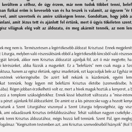
 kerültem a célhoz, de úgy érzem, már nem tudok többet tenni, bele
an fizikai erőm is kevesebb van és ha teszek is valamit, az úgysem "ér f
vel, amit szeretnék és amire szükségem lenne. Gondoltam, hogy jobb 
ánlani, amit Jézus tett és ajánlott fel értünk, mert ő úgyis tökéleten szent
egész világnak elég volt az áldozata, én meg akármit tennék, az nem le
rtek meg nem is. Természetesen a legértékesebb áldozat Krisztusé. Ennek megjelení
 Liturgia, melyben való részesülésünk ebből a legértékesebb kincsből való részes
rgiát kérünk, akkor nem Krisztus áldozatát ajánljuk föl, azt ő már megtette, 
i kérésünket, abba fűzzük a magunkét. Ez a "belefűzés" nem csak maga a Sze
aktusa, hanem az egész életünk, egész imaéletünk, ezt kapcsoljuk bele az Egyház 
testének vérkeringésébe. De azért kell nekünk is küzdenünk, egyéni lem
sokat tennünk, hogy legyen mit belefűzni Krisztus életébe (szenvedésébe, h
ába). Régen jobban érzékelhető volt ez, mert a hívek maguk hozták a kenyeret, a 
ozzá a templomi szükségletekhez. Ennek kissé lebutított változata a "mise-intenc
a pénzt ajánlunk föl áldozatként. De amint ez a kis pénzecske vagy a hozott kenyé
hatunk a Szent Liturgiához viszonyul a Szent Liturgia teljességéhöz, úgy vis
k, ami odaadásunk Krisztus önfeláldozásához. Tehát valóban nagyon csekélyke 
nk tenni Krisztus áldozatához, mégis hozzá kell tennünk. Szent Pál, igen megle
ogalmaz: "Kiegészítem testemben azt, ami Krisztus szenvedéséből hiányzik" (Kol 1