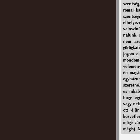
szentség
római ka
szentsé
elhelyez
valószín
nálunk, 
nem azé
görögkat
jogom el
mondom, 
vélemény
én magár
egyházun
szeretné
és inkáb
hogy leg
vagy nek
ott élü
közvetle
mögé zár
mégis). 