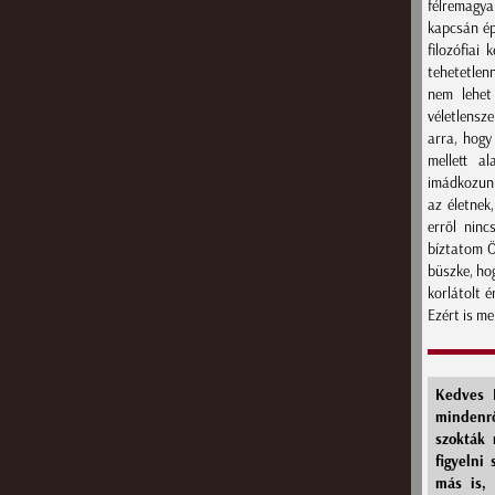
félremagya
kapcsán ép
filozófiai
tehetetlen
nem lehet 
véletlensze
arra, hogy
mellett a
imádkozunk
az életnek
erről ninc
bíztatom Ö
büszke, ho
korlátolt é
Ezért is m
Kedves 
mindenrő
szokták
figyelni
más is,