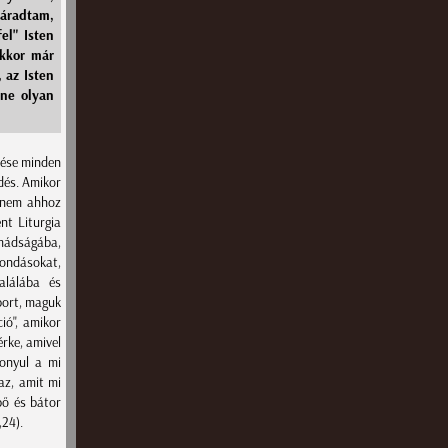
fáradtam,
el" Isten
akkor már
, az Isten
nne olyan
tése minden
edés. Amikor
hanem ahhoz
nt Liturgia
imádságába,
ondásokat,
alálába és
bort, maguk
ió", amikor
rke, amivel
zonyul a mi
az, amit mi
pő és bátor
,24).