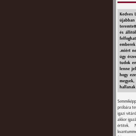
Kedves L
újabban 
teremtet
és állít
felfogha
emberek 
.miért n
úgy érze
tudok en
lenne je
hogy eze
megyek, 
hallanak
Semmiképp 
próbára te
igazi vitá
akkor igaz
értitek.
kvantummec