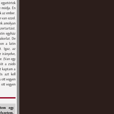
 egyetértek
e módja. Én
k az ember.
 van ezzel.
unk amolyan
zertartást.
atin egyház
yakorlat. De
on a latin
t. Igaz, az
 irányelve,
e. (Van egy
sőt a zsidó
st kaptam a
és azt kell
s ott vegyen
s ott vegyen
rtem egy
lyzetem,