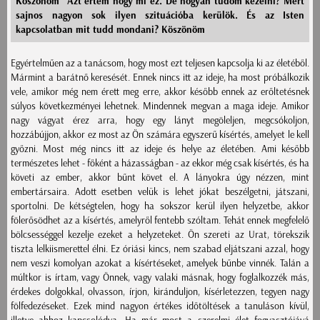
Köszönöm" Azt értem hogy mi ez. De hogyan tudom kezelni? Mert
sajnos nagyon sok ilyen szituációba kerülök. És az Isten
kapcsolatban mit tudd mondani? Köszönöm
Egyértelműen az a tanácsom, hogy most ezt teljesen kapcsolja ki az életéből.
Mármint a barátnő keresését. Ennek nincs itt az ideje, ha most próbálkozik
vele, amikor még nem érett meg erre, akkor később ennek az erőltetésnek
súlyos következményei lehetnek. Mindennek megvan a maga ideje. Amikor
nagy vágyat érez arra, hogy egy lányt megöleljen, megcsókoljon,
hozzábújjon, akkor ez most az Ön számára egyszerű kísértés, amelyet le kell
győzni. Most még nincs itt az ideje és helye az életében. Ami később
természetes lehet - főként a házasságban - az ekkor még csak kísértés, és ha
követi az ember, akkor bűnt követ el. A lányokra úgy nézzen, mint
embertársaira. Adott esetben velük is lehet jókat beszélgetni, játszani,
sportolni. De kétségtelen, hogy ha sokszor kerül ilyen helyzetbe, akkor
fölerősödhet az a kísértés, amelyről fentebb szóltam. Tehát ennek megfelelő
bölcsességgel kezelje ezeket a helyzeteket. Ön szereti az Urat, törekszik
tiszta lelkiismerettel élni. Ez óriási kincs, nem szabad eljátszani azzal, hogy
nem veszi komolyan azokat a kísértéseket, amelyek bűnbe vinnék. Talán a
múltkor is írtam, vagy Önnek, vagy valaki másnak, hogy foglalkozzék más,
érdekes dolgokkal, olvasson, írjon, kiránduljon, kísérletezzen, tegyen nagy
fölfedezéseket. Ezek mind nagyon értékes időtöltések a tanuláson kívül,