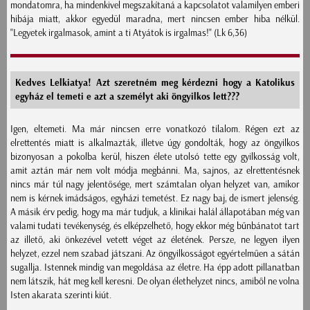
mondatomra, ha mindenkivel megszakítaná a kapcsolatot valamilyen emberi
hibája miatt, akkor egyedül maradna, mert nincsen ember hiba nélkül.
"Legyetek irgalmasok, amint a ti Atyátok is irgalmas!" (Lk 6,36)
Kedves Lelkiatya! Azt szeretném meg kérdezni hogy a Katolikus
egyház el temeti e azt a személyt aki öngyilkos lett???
Igen, eltemeti. Ma már nincsen erre vonatkozó tilalom. Régen ezt az
elrettentés miatt is alkalmazták, illetve úgy gondolták, hogy az öngyilkos
bizonyosan a pokolba kerül, hiszen élete utolsó tette egy gyilkosság volt,
amit aztán már nem volt módja megbánni. Ma, sajnos, az elrettentésnek
nincs már túl nagy jelentősége, mert számtalan olyan helyzet van, amikor
nem is kérnek imádságos, egyházi temetést. Ez nagy baj, de ismert jelenség.
A másik érv pedig, hogy ma már tudjuk, a klinikai halál állapotában még van
valami tudati tevékenység, és elképzelhető, hogy ekkor még bűnbánatot tart
az illető, aki önkezével vetett véget az életének. Persze, ne legyen ilyen
helyzet, ezzel nem szabad játszani. Az öngyilkosságot egyértelműen a sátán
sugallja. Istennek mindig van megoldása az életre. Ha épp adott pillanatban
nem látszik, hát meg kell keresni. De olyan élethelyzet nincs, amiből ne volna
Isten akarata szerinti kiút.