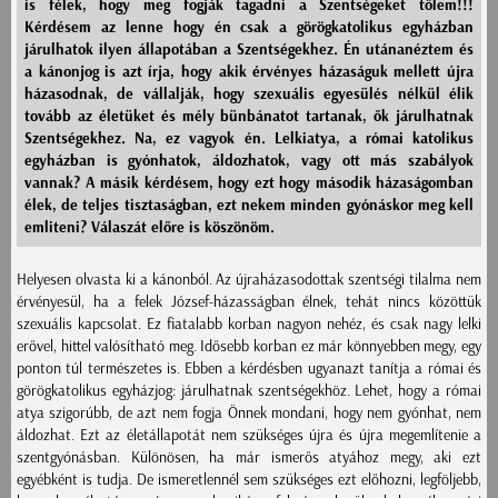
is félek, hogy meg fogják tagadni a Szentségeket tőlem!!!
Kérdésem az lenne hogy én csak a görögkatolikus egyházban
járulhatok ilyen állapotában a Szentségekhez. Én utánanéztem és
a kánonjog is azt írja, hogy akik érvényes házaságuk mellett újra
házasodnak, de vállalják, hogy szexuális egyesülés nélkül élik
tovább az életüket és mély bünbánatot tartanak, ők járulhatnak
Szentségekhez. Na, ez vagyok én. Lelkiatya, a római katolikus
egyházban is gyónhatok, áldozhatok, vagy ott más szabályok
vannak? A másik kérdésem, hogy ezt hogy második házaságomban
élek, de teljes tisztaságban, ezt nekem minden gyónáskor meg kell
emliteni? Válaszát előre is köszönöm.
Helyesen olvasta ki a kánonból. Az újraházasodottak szentségi tilalma nem
érvényesül, ha a felek József-házasságban élnek, tehát nincs közöttük
szexuális kapcsolat. Ez fiatalabb korban nagyon nehéz, és csak nagy lelki
erővel, hittel valósítható meg. Idősebb korban ez már könnyebben megy, egy
ponton túl természetes is. Ebben a kérdésben ugyanazt tanítja a római és
görögkatolikus egyházjog: járulhatnak szentségekhöz. Lehet, hogy a római
atya szigorúbb, de azt nem fogja Önnek mondani, hogy nem gyónhat, nem
áldozhat. Ezt az életállapotát nem szükséges újra és újra megemlítenie a
szentgyónásban. Különösen, ha már ismerős atyához megy, aki ezt
egyébként is tudja. De ismeretlennél sem szükséges ezt előhozni, legföljebb,