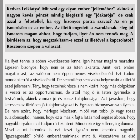
Kedves Lelkiatya! Mit szól egy olyan ember "jelleméhez", akinek a
nagyon kevés pénzét mindig kiegészíti egy "jóakarója", de csak
azzal a feltétellel, ha egy bizonyos pártra szavaz? Az én jó
ismerősöm ez az ember. Az illető engedett a zsarolásnak. Elég jól
ismerem magam ahhoz, hogy tudjam, ilyet én nem tennék meg. A
kêrdésem az, hogy megszakítsam-e ezzel az illetővel a kapcsolatot?
Köszönöm szépen a válaszát.
Ha ilyet tenne, s ebben következetes lenne, igen hamar magára maradna.
Egészen bizonyos, hogy nem ez az Isten akarata. Amit leírt, emberi
magatartást, az valóban nem éppen nemes viselkedésmód. Ezt tudom
mondani erről a viselkedésről. De semmiképp sem volna helyénvaló az illetőt
ezzel jellemezni. Tény, hogy tetteinek része, s nem kizárt, hogy más dolgokban
is vezeti ez az opportunizmus, de attól még ő is Isten gyermeke, a
testvérünk, akinek vannak jó és rossz tulajdonságai. Azt javaslom, hogy
keressen az illetőben jó tulajdonságokat is. Egészen bizonyosan van ilyen is.
De nem azért, hogy mérleget készítsen, miből van több, jó vagy rossz
tulajdonságból, hanem, hogy ez a másik fajta látásmód segítse abban, hogy
nagyobb irgalommal tudjon rá tekinteni. Mindenkire így kellene, irgalommal.
Mivel a mi Istenünk is ezt teszi. Igazán nem lehetünk nagyobb,
"igazságosabb" bírálói embertársainknak, mint ő. Visszatérve az első