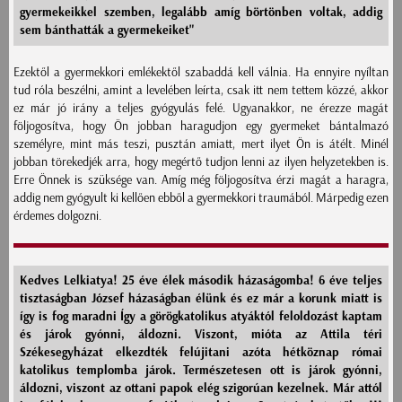
gyermekeikkel szemben, legalább amíg börtönben voltak, addig
sem bánthatták a gyermekeiket"
Ezektől a gyermekkori emlékektől szabaddá kell válnia. Ha ennyire nyíltan
tud róla beszélni, amint a levelében leírta, csak itt nem tettem közzé, akkor
ez már jó irány a teljes gyógyulás felé. Ugyanakkor, ne érezze magát
följogosítva, hogy Ön jobban haragudjon egy gyermeket bántalmazó
személyre, mint más teszi, pusztán amiatt, mert ilyet Ön is átélt. Minél
jobban törekedjék arra, hogy megértő tudjon lenni az ilyen helyzetekben is.
Erre Önnek is szüksége van. Amíg még följogosítva érzi magát a haragra,
addig nem gyógyult ki kellően ebből a gyermekkori traumából. Márpedig ezen
érdemes dolgozni.
Kedves Lelkiatya! 25 éve élek második házaságomba! 6 éve teljes
tisztaságban József házaságban élünk és ez már a korunk miatt is
így is fog maradni Így a görögkatolikus atyáktól feloldozást kaptam
és járok gyónni, áldozni. Viszont, mióta az Attila téri
Székesegyházat elkezdték felújitani azóta hétköznap római
katolikus templomba járok. Természetesen ott is járok gyónni,
áldozni, viszont az ottani papok elég szigorúan kezelnek. Már attól