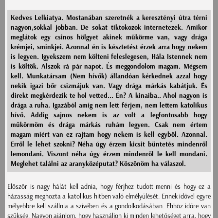
Kedves Lelkiatya. Mostanában szeretnék a keresztényi útra térni
nagyon,sokkal jobban. De sokat tiktokozok internetezek. Amikor
meglátok egy csinos hölgyet akinek műkörme van, vagy drága
krémjei, sminkjei. Azonnal én is késztetést érzek arra hogy nekem
is legyen. Igyekszem nem költeni feleslegesen, Hála Istennek nem
is költök. Alszok rá pár napot. És meggondolom magam. Mégsem
kell. Munkatársam (Nem hívők) állandóan kérkednek azzal hogy
nekik igazi bőr csizmájuk van. Vagy drága márkás kabátjuk. És
direkt megkérdezik te hol vetted... Én? A kinaiba.. Ahol nagyon is
drága a ruha. Igazából amíg nem lett férjem, nem lettem katolikus
hívő. Addig sajnos nekem is az volt a legfontosabb hogy
műkörmöm és drága márkás ruhám legyen. Csak nem értem
magam miért van ez rajtam hogy nekem is kell egyből. Azonnal.
Erről le lehet szokni? Néha úgy érzem kicsit büntetés mindenről
lemondani. Viszont néha úgy érzem mindenről le kell mondani.
Meglehet találni az aranyközéputat? Köszönöm ha válaszol.
Először is nagy hálát kell adnia, hogy férjhez tudott menni és hogy ez a
házasság meghozta a katolikus hitben való elmélyülését. Ennek idővel egyre
mélyebbre kell szállnia a szívében és a gondolkodásában. Ehhöz időre van
szükség. Nagyon ajánlom, hogy használjon ki minden lehetőséget arra, hogy