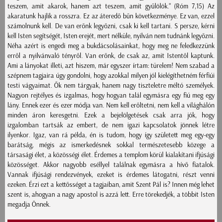
teszem, amit akarok, hanem azt teszem, amit gyűlölök." (Róm 7,15) Az
akaratunk hajlik a rosszra. Ez az áteredő bűn következménye. Ez van, ezzel
számolnunk kell. De van erőnk legyőzni, csak ki kell tartani. S persze, kérni
kell Isten segítségét, Isten erejét, mert nélküle, nyilván nem tudnánk legyőzni.
Néha azért is engedi meg a bukdácsolásainkat, hogy meg ne feledkezzünk
erről a nyilvánvaló tényről. Van erőnk, de csak az, amit Istentől kaptunk.
Ami a lányokat illeti, azt hiszem, már egyszer írtam: türelem! Nem szabad a
szépnem tagjaira úgy gondolni, hogy azokkal milyen jól kielégíthetném férfiúi
testi vágyaimat. Ők nem tárgyak, hanem nagy tiszteletre méltó személyek.
Nagyon rejtélyes és izgalmas, hogy hogyan talál egymásra egy fiú meg egy
lány. Ennek ezer és ezer módja van. Nem kell erőltetni, nem kell a világhálón
minden áron keresgetni. Ezek a bejelölgetések csak arra jók, hogy
izgalomban tartsák az embert, de nem igazi kapcsolatok jönnek létre
ilyenkor. Igaz, van rá példa, én is tudom, hogy így született meg egy-egy
barátság, mégis az ismerkedésnek sokkal természetesebb közege a
társasági élet, a közösségi élet. Érdemes a templom körül kialakítani ifjúsági
közösséget. Akkor nagyobb eséllyel találnak egymásra a hívő fiatalok.
Vannak ifjúsági rendezvények, ezeket is érdemes látogatni, részt venni
ezeken. Érzi ezt a kettősséget a tagjaiban, amit Szent Pál is? Innen még lehet
szent is, ahogyan a nagy apostol is azzá lett. Erre törekedjék, a többit Isten
megadja Önnek.