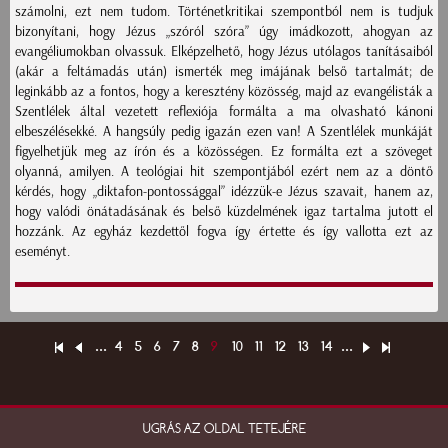
számolni, ezt nem tudom. Történetkritikai szempontból nem is tudjuk
bizonyítani, hogy Jézus „szóról szóra” úgy imádkozott, ahogyan az
evangéliumokban olvassuk. Elképzelhető, hogy Jézus utólagos tanításaiból
(akár a feltámadás után) ismerték meg imájának belső tartalmát; de
leginkább az a fontos, hogy a keresztény közösség, majd az evangélisták a
Szentlélek által vezetett reflexiója formálta a ma olvasható kánoni
elbeszélésekké. A hangsúly pedig igazán ezen van! A Szentlélek munkáját
figyelhetjük meg az írón és a közösségen. Ez formálta ezt a szöveget
olyanná, amilyen. A teológiai hit szempontjából ezért nem az a döntő
kérdés, hogy „diktafon‑pontossággal” idézzük-e Jézus szavait, hanem az,
hogy valódi önátadásának és belső küzdelmének igaz tartalma jutott el
hozzánk. Az egyház kezdettől fogva így értette és így vallotta ezt az
eseményt.
...
4
5
6
7
8
9
10
11
12
13
14
...
UGRÁS AZ OLDAL TETEJÉRE