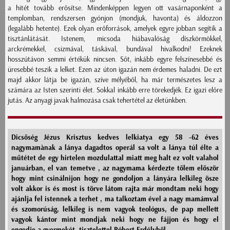
a hitét tovább erősítse. Mindenképpen legyen ott vasárnaponként a
templomban, rendszersen gyónjon (mondjuk, havonta) és áldozzon
(legalább hetente). Ezek olyan erőforrások, amelyek egyre jobban segítik a
tisztánlátását. Istenem, micsoda hiábavalóság díszkörmökkel,
arckrémekkel, csizmával, táskával, bundával hivalkodni! Ezeknek
hosszútávon semmi értékük nincsen. Sőt, inkább egyre felszínesebbé és
üresebbé teszik a lelket. Ezen az úton igazán nem érdemes haladni. De ezt
majd akkor látja be igazán, szíve mélyéből, ha már természetes lesz a
számára az Isten szerinti élet. Sokkal inkább erre törekedjék. Ez igazi előre
jutás. Az anyagi javak halmozása csak tehertétel az életünkben.
Dicsőség Jézus Krisztus kedves lelkiatya egy 58 -62 éves
nagymamànak a lánya dagadtos operál sa volt a lánya túl élte a
műtétet de egy hirtelen mozdulattal miatt meg halt ez volt valahol
januárban, el van temetve , az nagymama kérdezte tőlem először
hogy mint csinálnijon hogy ne gondoljon a lányára lelkileg ösze
volt akkor is és most is törve látom rajta már mondtam neki hogy
ajánlja fel istennek a terhet , ma talkoztam ével a nagy mamámval
és szomorúság, lelkileg is nem vagyok teológus, de pap mellett
vagyok kántor mint mondjak neki hogy ne fájjon és hogy el
engedje a gyermekét, tisztelettel Róbert Erdélyből.