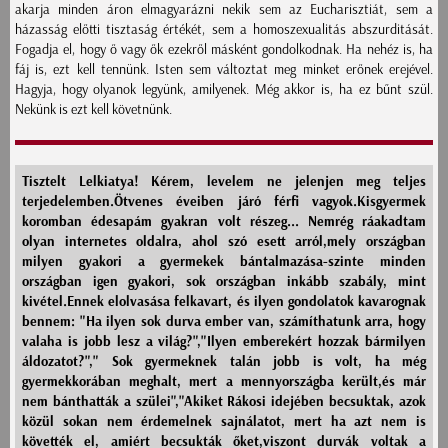
akarja minden áron elmagyarázni nekik sem az Eucharisztiát, sem a
házasság előtti tisztaság értékét, sem a homoszexualitás abszurditását.
Fogadja el, hogy ő vagy ők ezekről másként gondolkodnak. Ha nehéz is, ha
fáj is, ezt kell tennünk. Isten sem változtat meg minket erőnek erejével.
Hagyja, hogy olyanok legyünk, amilyenek. Még akkor is, ha ez bűnt szül.
Nekünk is ezt kell követnünk.
Tisztelt Lelkiatya! Kérem, levelem ne jelenjen meg teljes
terjedelemben.Ötvenes éveiben járó férfi vagyok.Kisgyermek
koromban édesapám gyakran volt részeg... Nemrég ráakadtam
olyan internetes oldalra, ahol szó esett arról,mely országban
milyen gyakori a gyermekek bántalmazása-szinte minden
országban igen gyakori, sok országban inkább szabály, mint
kivétel.Ennek elolvasása felkavart, és ilyen gondolatok kavarognak
bennem: "Ha ilyen sok durva ember van, számíthatunk arra, hogy
valaha is jobb lesz a világ?","Ilyen emberekért hozzak bármilyen
áldozatot?"," Sok gyermeknek talán jobb is volt, ha még
gyermekkorában meghalt, mert a mennyországba került,és már
nem bánthatták a szülei","Akiket Rákosi idejében becsuktak, azok
közül sokan nem érdemelnek sajnálatot, mert ha azt nem is
követték el, amiért becsukták őket,viszont durvák voltak a