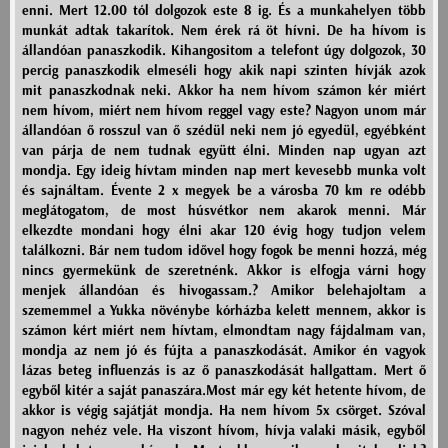
enni. Mert 12.00 tól dolgozok este 8 ig. És a munkahelyen több
munkát adtak takarítok. Nem érek rá öt hívni. De ha hívom is
állandóan panaszkodik. Kihangositom a telefont úgy dolgozok, 30
percig panaszkodik elmeséli hogy akik napi szinten hívják azok
mit panaszkodnak neki. Akkor ha nem hívom számon kér miért
nem hívom, miért nem hívom reggel vagy este? Nagyon unom már
állandóan ő rosszul van ő szédül neki nem jó egyedül, egyébként
van párja de nem tudnak együtt élni. Minden nap ugyan azt
mondja. Egy ideig hívtam minden nap mert kevesebb munka volt
és sajnáltam. Évente 2 x megyek be a városba 70 km re odébb
meglátogatom, de most húsvétkor nem akarok menni. Már
elkezdte mondani hogy élni akar 120 évig hogy tudjon velem
találkozni. Bár nem tudom idővel hogy fogok be menni hozzá, még
nincs gyermekünk de szeretnénk. Akkor is elfogja várni hogy
menjek állandóan és hivogassam.? Amikor belehajoltam a
szememmel a Yukka növénybe kórházba kelett mennem, akkor is
számon kért miért nem hívtam, elmondtam nagy fájdalmam van,
mondja az nem jó és fújta a panaszkodását. Amikor én vagyok
lázas beteg influenzás is az ő panaszkodását hallgattam. Mert ő
egyből kitér a saját panaszára.Most már egy két hetente hívom, de
akkor is végig sajátját mondja. Ha nem hívom 5x csörget. Szóval
nagyon nehéz vele. Ha viszont hívom, hívja valaki másik, egyből