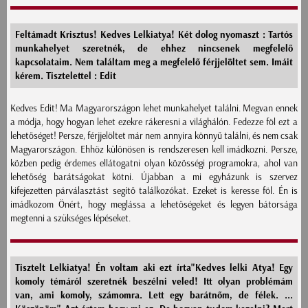
Feltámadt Krisztus! Kedves Lelkiatya! Két dolog nyomaszt : Tartós
munkahelyet szeretnék, de ehhez nincsenek megfelelő
kapcsolataim. Nem találtam meg a megfelelő férjjelöltet sem. Imáit
kérem. Tisztelettel : Edit
Kedves Edit! Ma Magyarországon lehet munkahelyet találni. Megvan ennek
a módja, hogy hogyan lehet ezekre rákeresni a világhálón. Fedezze föl ezt a
lehetőséget! Persze, férjjelöltet már nem annyira könnyű találni, és nem csak
Magyarországon. Ehhöz különösen is rendszeresen kell imádkozni. Persze,
közben pedig érdemes ellátogatni olyan közösségi programokra, ahol van
lehetőség barátságokat kötni. Újabban a mi egyházunk is szervez
kifejezetten párválasztást segítő találkozókat. Ezeket is keresse föl. Én is
imádkozom Önért, hogy meglássa a lehetőségeket és legyen bátorsága
megtenni a szükséges lépéseket.
Tisztelt Lelkiatya! Én voltam aki ezt írta"Kedves lelki Atya! Egy
komoly témáról szeretnék beszélni veled! Itt olyan problémám
van, ami komoly, számomra. Lett egy barátnőm, de félek. ...