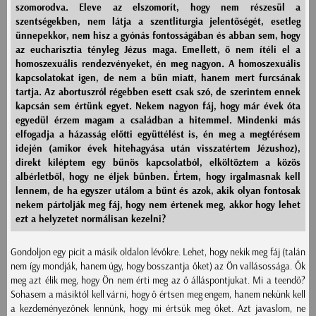
szomorodva. Eleve az elszomorít, hogy nem részesül a
szentségekben, nem látja a szentliturgia jelentőségét, esetleg
ünnepekkor, nem hisz a gyónás fontosságában és abban sem, hogy
az eucharisztia tényleg Jézus maga. Emellett, ő nem ítéli el a
homoszexuális rendezvényeket, én meg nagyon. A homoszexuális
kapcsolatokat igen, de nem a bűn miatt, hanem mert furcsának
tartja. Az abortuszról régebben esett csak szó, de szerintem ennek
kapcsán sem értünk egyet. Nekem nagyon fáj, hogy már évek óta
egyedül érzem magam a családban a hitemmel. Mindenki más
elfogadja a házasság előtti együttélést is, én meg a megtérésem
idején (amikor évek hitehagyása után visszatértem Jézushoz),
direkt kiléptem egy bűnös kapcsolatból, elköltöztem a közös
albérletből, hogy ne éljek bűnben. Értem, hogy irgalmasnak kell
lennem, de ha egyszer utálom a bűnt és azok, akik olyan fontosak
nekem pártolják meg fáj, hogy nem értenek meg, akkor hogy lehet
ezt a helyzetet normálisan kezelni?
Gondoljon egy picit a másik oldalon lévőkre. Lehet, hogy nekik meg fáj (talán
nem így mondják, hanem úgy, hogy bosszantja őket) az Ön vallásossága. Ők
meg azt élik meg, hogy Ön nem érti meg az ő álláspontjukat. Mi a teendő?
Sohasem a másiktól kell várni, hogy ő értsen meg engem, hanem nekünk kell
a kezdeményezőnek lennünk, hogy mi értsük meg őket. Azt javaslom, ne