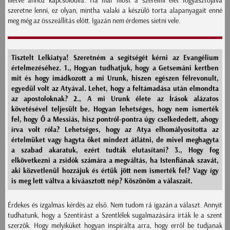
illetve ahhoz kapcsolódva. Ha már most a szerelmi élet fogyasztójává
szeretne lenni, ez olyan, mintha valaki a készülő torta alapanyagait enné
meg még az összeállítás előtt. Igazán nem érdemes sietni vele.
Tisztelt Lelkiatya! Szeretném a segítségét kérni az Evangélium
értelmezéséhez. 1., Hogyan tudhatjuk, hogy a Getsemáni kertben
mit és hogy imádkozott a mi Urunk, hiszen egészen félrevonult,
egyedül volt az Atyával. Lehet, hogy a feltámadása után elmondta
az apostoloknak? 2., A mi Urunk élete az Írások alázatos
követésével teljesült be. Hogyan lehetséges, hogy nem ismerték
fel, hogy Ő a Messiás, hisz pontról-pontra úgy cselkededett, ahogy
írva volt róla? Lehetséges, hogy az Atya elhomályosította az
értelmüket vagy hagyta őket mindezt átlátni, de mivel meghagyta
a szabad akaratuk, ezért tudták elutasítani? 3., Hogy fog
elkövetkezni a zsidók számára a megváltás, ha Istenfiának szavát,
aki közvetlenül hozzájuk és értük jött nem ismerték fel? Vagy így
is meg lett váltva a kiváasztott nép? Köszönöm a válaszait.
Érdekes és izgalmas kérdés az első. Nem tudom rá igazán a választ. Annyit
tudhatunk, hogy a Szentírást a Szentlélek sugalmazására írták le a szent
szerzők. Hogy melyiküket hogyan inspirálta arra, hogy erről be tudjanak