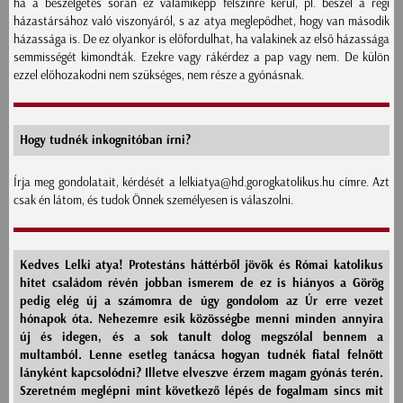
ha a beszélgetés során ez valamiképp felszínre kerül, pl. beszél a régi
házastársához való viszonyáról, s az atya meglepődhet, hogy van második
házassága is. De ez olyankor is előfordulhat, ha valakinek az első házassága
semmisségét kimondták. Ezekre vagy rákérdez a pap vagy nem. De külön
ezzel előhozakodni nem szükséges, nem része a gyónásnak.
Hogy tudnék inkognitóban írni?
Írja meg gondolatait, kérdését a lelkiatya@hd.gorogkatolikus.hu címre. Azt
csak én látom, és tudok Önnek személyesen is válaszolni.
Kedves Lelki atya! Protestáns háttérből jövök és Római katolikus
hitet családom révén jobban ismerem de ez is hiányos a Görög
pedig elég új a számomra de úgy gondolom az Úr erre vezet
hónapok óta. Nehezemre esik közösségbe menni minden annyira
új és idegen, és a sok tanult dolog megszólal bennem a
multamból. Lenne esetleg tanácsa hogyan tudnék fiatal felnőtt
lányként kapcsolódni? Illetve elveszve érzem magam gyónás terén.
Szeretném meglépni mint következő lépés de fogalmam sincs mit