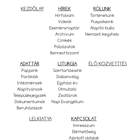
KEZDŐLAP
HÍREK
RÓLUNK
Hírfolyam
Történetünk
Videók
Püspökeink
Eseménynaptár
Alapító bulla
Archívum
Nemzeti kegyhely
Címkék
Pályázatok
Benned bízom!
ADATTÁR
LITURGIA
ÉLŐ KÖZVETÍTÉS
Papjaink
Szertartásaink
Parókiák
Dallamvilág
Intézmények
Egyházi év
Alapítványok
Útmutató
Településjegyzék
Zsoltárok
Dokumentumok
Napi Evangélium
Beruházások
LELKIATYA
KAPCSOLAT
Imresszum
Elérhetőség
Ajánlott oldalak