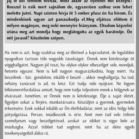
jaj le kel tennem hívnak. Most akkor az ilyennel mit kezdjek?
Rosszul is esik mert sajnálom de, egyszerűen szóhoz sem lehet
melette jutni. Napi szinten hívja őt 5 ember plusz én ha hívom. És
mindenkinek ugyan azt panaszkodja el.Meg eljátsza előttem ő
milyen magányos, meg neki mennyire hiányzom. Eltudom képzelni
utána meg azt mondja hogy meglátogatta az egyik barátnője. Ön
mit javasol? Köszönöm szépen.
Ha nem is azt, hogy szakítsa meg az illetővel a kapcsolatot, de legalábbis
nyugodtan tartson tőle nagyobb távolságot. Önnek nem kötelessége őt
végighallgatni. Nagyon jól teszi, ha olykor-olykor elbeszélget vele, mondjuk,
hetente egyszer. Nem is kell nagyon magyarázkodnia, hogy miért. Ha
beszélnek - bár, gondolom, inkább ő beszél -, akkor meghallgatja, ha tud,
néhány tanácsot is ad, és kész. Ezt tudja neki nyújtani. Ne legyen
lelkiismeretfurdalása amiatt, hogy nem tudja teljesíteni ennek a hölgynek az
elvárásait. Ismétlem, ez Önnek nem is kötelessége. Élje a saját életét,
figyeljen sokat a férjére, munkatársaira. Készüljön a gyermek, gyermekek
érkezésére. Ezek sokkal inkább az Ön életfeladatai, mint az idős hölgy lelki
pátyolgatása. Persze, imádkozzék is érte. Amit nem tud vele tölteni
személyesen vagy beszélgetéssel, azokat az időket is vigye bele az
imádságba. Azzal többet tud segíteni, mint ha az élete egyéb
tevékenységeiből áldoz rá.