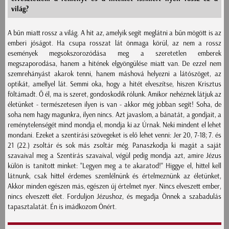
világ?
A bűn miatt rossz a világ. A hit az, amelyik segít meglátni a bűn mögött is az
emberi jóságot. Ha csupa rosszat lát önmaga körül, az nem a rossz
események megsokszorozódása meg a szeretetlen emberek
megszaporodása, hanem a hitének elgyöngülése miatt van. De ezzel nem
szemrehányást akarok tenni, hanem máshová helyezni a látószöget, az
optikát, amellyel lát. Semmi oka, hogy a hitét elveszítse, hiszen Krisztus
föltámadt. Ő él, ma is szeret, gondoskodik rólunk. Amikor nehéznek látjuk az
életünket - természetesen ilyen is van - akkor még jobban segít! Soha, de
soha nem hagy magunkra, ilyen nincs. Azt javaslom, a bánatát, a gondjait, a
reménytelenségét mind mondja el, mondja ki az Úrnak. Neki mindent el lehet
mondani. Ezeket a szentírási szövegeket is elő lehet venni: Jer 20, 7-18; 7. és
21 (22.) zsoltár és sok más zsoltár még. Panaszkodja ki magát a saját
szavaival meg a Szentírás szavaival, végül pedig mondja azt, amire Jézus
külön is tanított minket: "Legyen meg a te akaratod!" Higgye el, hittel kell
látnunk, csak hittel érdemes szemlélnünk és értelmeznünk az életünket,
Akkor minden egészen más, egészen új értelmet nyer. Nincs elveszett ember,
nincs elveszett élet. Forduljon Jézushoz, és megadja Önnek a szabadulás
tapasztalatát. Én is imádkozom Önért.