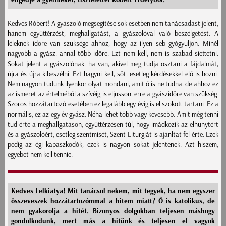
Kedves Róbert! A gyászoló megsegítése sok esetben nem tanácsadást jelent,
hanem együttérzést, meghallgatást, a gyászolóval való beszélgetést. A
léleknek időre van szüksége ahhoz, hogy az ilyen seb gyógyuljon. Minél
nagyobb a gyász, annál több időre. Ezt nem kell, nem is szabad siettetni.
Sokat jelent a gyászolónak, ha van, akivel meg tudja osztani a fájdalmát,
újra és újra kibeszélni. Ezt hagyni kell, sőt, esetleg kérdésekkel elő is hozni.
Nem nagyon tudunk ilyenkor olyat mondani, amit ő is ne tudna, de ahhoz ez
az ismeret az értelméből a szívéig is eljusson, erre a gyászidőre van szükség.
Szoros hozzátartozó esetében ez legalább egy évig is el szokott tartani. Ez a
normális, ez az egy év gyász. Néha lehet több vagy kevesebb. Amit még tenni
tud érte a meghallgatáson, együttérzésen túl, hogy imádkozik az elhunytért
és a gyászolóért, esetleg szentmisét, Szent Liturgiát is ajánltat fel érte. Ezek
pedig az égi kapaszkodók, ezek is nagyon sokat jelentenek. Azt hiszem,
egyebet nem kell tennie.
Kedves Lelkiatya! Mit tanácsol nekem, mit tegyek, ha nem egyszer
összeveszek hozzátartozómmal a hitem miatt? Ő is katolikus, de
nem gyakorolja a hitét. Bizonyos dolgokban teljesen máshogy
gondolkodunk, mert más a hitünk és teljesen el vagyok