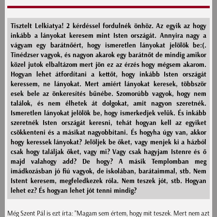
Tisztelt Lelkiatya! 2 kérdéssel fordulnék önhöz. Az egyik az hogy
inkább a lányokat keresem mint Isten országát. Annyira nagy a
vágyam egy barátnőért, hogy ismeretlen lányokat jelölök be:(.
Tinédzser vagyok, és nagyon akarok egy barátnőt de mindig amikor
közel jutok elbaltázom mert jön ez az érzés hogy mégsem akarom.
Hogyan lehet átfordítani a kettőt, hogy inkább Isten országát
keressem, ne lányokat. Mert amiért lányokat keresek, többször
esek bele az önkeresítés bűnébe. Szomorúbb vagyok, hogy nem
találok, és nem élhetek át dolgokat, amit nagyon szeretnék.
Ismeretlen lányokat jelölök be, hogy ismerkedjek velük. És inkább
szeretnék Isten országát keresni, tehát hogyan kell az egyiket
csökkenteni és a másikat nagyobbítani. És hogyha úgy van, akkor
hogy keressek lányokat? Jelöljek be őket, vagy menjek ki a házból
csak hogy találjak őket, vagy mi? Vagy csak hagyjam Istenre és ő
majd valahogy add? De hogy? A másik Templomban meg
imádkozásban jó fiú vagyok, de iskolában, barátaimmal, stb. Nem
Istent keresem, megfeledkezek róla. Nem teszek jót, stb. Hogyan
lehet ez? És hogyan lehet jót tenni mindig?
Még Szent Pál is ezt írta: "Magam sem értem, hogy mit teszek. Mert nem azt