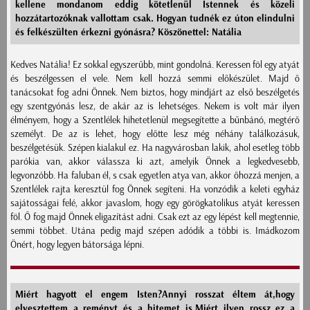
kellene mondanom eddig kötetlenül Istennek és közeli
hozzátartozóknak vallottam csak. Hogyan tudnék ez úton elindulni
és felkészülten érkezni gyónásra? Köszönettel: Natália
Kedves Natália! Ez sokkal egyszerűbb, mint gondolná. Keressen föl egy atyát
és beszélgessen el vele. Nem kell hozzá semmi előkészület. Majd ő
tanácsokat fog adni Önnek. Nem biztos, hogy mindjárt az első beszélgetés
egy szentgyónás lesz, de akár az is lehetséges. Nekem is volt már ilyen
élményem, hogy a Szentlélek hihetetlenül megsegítette a bűnbánó, megtérő
személyt. De az is lehet, hogy előtte lesz még néhány találkozásuk,
beszélgetésük. Szépen kialakul ez. Ha nagyvárosban lakik, ahol esetleg több
parókia van, akkor válassza ki azt, amelyik Önnek a legkedvesebb,
legvonzóbb. Ha faluban él, s csak egyetlen atya van, akkor őhozzá menjen, a
Szentlélek rajta keresztül fog Önnek segíteni. Ha vonzódik a keleti egyház
sajátosságai felé, akkor javaslom, hogy egy görögkatolikus atyát keressen
föl. Ő fog majd Önnek eligazítást adni. Csak ezt az egy lépést kell megtennie,
semmi többet. Utána pedig majd szépen adódik a többi is. Imádkozom
Önért, hogy legyen bátorsága lépni.
Miért hagyott el engem Isten?Annyi rosszat éltem át,hogy
elvesztettem a reményt és a hitemet is.Miért ilyen rossz ez a