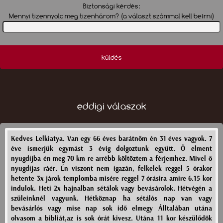
Biztonsági kérdés:
Mennyi tizennyolc meg tizenhárom? (a választ számmal kell beírni)
küldés
eddigi válaszok
Kedves Lelkiatya. Van egy 66 éves barátnőm én 31 éves vagyok. 7
éve ismerjük egymást 3 évig dolgoztunk együtt. Ő elment
nyugdíjba én meg 70 km re arrébb költöztem a férjemhez. Mivel ő
nyugdíjas ráér. Én viszont nem igazán, felkelek reggel 5 órakor
hetente 3x járok templomba misére reggel 7 órásira amire 6.15 kor
indulok. Heti 2x hajnalban sétálok vagy bevásárolok. Hétvégén a
szüleinknél vagyunk. Hétköznap ha sétálós nap van vagy
bevásárlós vagy mise nap sok idő elmegy Álltalában utána
olvasom a bibliát,az is sok órát kivesz. Utána 11 kor készülődök