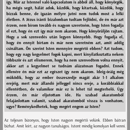
így. Már az Istennel való kapcsolatom is abból áll, hogy könyörgök,
ha mégis segít, hálát adok, küzdök, hogy kitartsak, küzdök, hogy
bízzak benne, de igazán mélyre jutni nem tudok most a lelki
életben. A Jézus iránti bizalomban tudtam fejlődni, de én már azt
érzem, nem bírom tovább és nagyon szeretném, hogy Isten fogadja
el ezt, hogy én ezt így már nem akarom. Hogy könyörüljön rajtam.
Hogy a sok szenvedés után legyen könnyebb. Hogy fogadja el,
hogy én ennyit bírtam és már nem szeretném azt, amit addig
csináltam. Ön szerint Isten mennyire megértő ebben? Azt tudom,
hogy egy nagy kegyelmet fogok kapni, mert kinyilatkoztatta nekem
többször és azt elismerem, hogy ha nem szenvedtem volna ennyit,
akkor azt a kegyelmet se tudnám alázatosan fogadni. Ennek
ellenére én már ezt az egészet így nem akarom. Ideig-óráig még
működik, hogy az ember összeszedje magát akár 1-1 alkalom
erejéig, mert már állandó jelleggel nincs ereje, a korábbiakkal
ellentétben, de valamikor már ez is lehet túl megterhelő. Úgy
érzem, én már eljutottam ide. Ha szabad akaratomból
felajánlottam valamit, szabad akaratomból vissza is vonhatom,
ugye? Reménykedhetek, hogy megért engem az Isten?
Az teljesen bizonyos, hogy Isten nagyon megértő velünk. Ebben bátran
bízhat. Amit leírt, az nagyon tanulságos. Istent mindig komolyan kell venni.