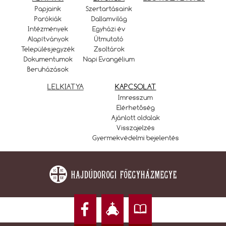
Papjaink
Szertartásaink
Parókiák
Dallamvilág
Intézmények
Egyházi év
Alapítványok
Útmutató
Településjegyzék
Zsoltárok
Dokumentumok
Napi Evangélium
Beruházások
LELKIATYA
KAPCSOLAT
Imresszum
Elérhetőség
Ajánlott oldalak
Visszajelzés
Gyermekvédelmi bejelentés