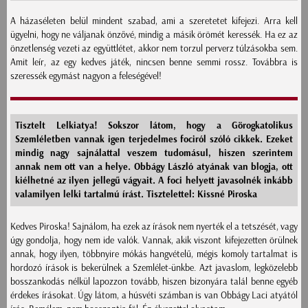
A házaséleten belül mindent szabad, ami a szeretetet kifejezi. Arra kell
ügyelni, hogy ne váljanak önzővé, mindig a másik örömét keressék. Ha ez az
önzetlenség vezeti az együttlétet, akkor nem torzul perverz túlzásokba sem.
Amit leír, az egy kedves játék, nincsen benne semmi rossz. Továbbra is
szeressék egymást nagyon a feleségével!
Tisztelt Lelkiatya! Sokszor látom, hogy a Görogkatolikus
Szemléletben vannak igen terjedelmes fociról szóló cikkek. Ezeket
mindig nagy sajnálattal veszem tudomásul, hiszen szerintem
annak nem ott van a helye. Obbágy László atyának van blogja, ott
kiélhetné az ilyen jellegű vágyait. A foci helyett javasolnék inkább
valamilyen lelki tartalmú írást. Tisztelettel: Kissné Piroska
Kedves Piroska! Sajnálom, ha ezek az írások nem nyerték el a tetszését, vagy
úgy gondolja, hogy nem ide valók. Vannak, akik viszont kifejezetten örülnek
annak, hogy ilyen, többnyire mókás hangvételű, mégis komoly tartalmat is
hordozó írások is bekerülnek a Szemlélet-ünkbe. Azt javaslom, legközelebb
bosszankodás nélkül lapozzon tovább, hiszen bizonyára talál benne egyéb
érdekes írásokat. Úgy látom, a húsvéti számban is van Obbágy Laci atyától