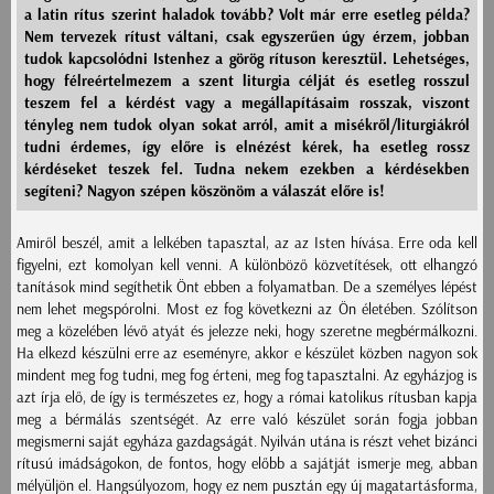
a latin rítus szerint haladok tovább? Volt már erre esetleg példa?
Nem tervezek rítust váltani, csak egyszerűen úgy érzem, jobban
tudok kapcsolódni Istenhez a görög rítuson keresztül. Lehetséges,
hogy félreértelmezem a szent liturgia célját és esetleg rosszul
teszem fel a kérdést vagy a megállapításaim rosszak, viszont
tényleg nem tudok olyan sokat arról, amit a misékről/liturgiákról
tudni érdemes, így előre is elnézést kérek, ha esetleg rossz
kérdéseket teszek fel. Tudna nekem ezekben a kérdésekben
segíteni? Nagyon szépen köszönöm a válaszát előre is!
Amiről beszél, amit a lelkében tapasztal, az az Isten hívása. Erre oda kell
figyelni, ezt komolyan kell venni. A különböző közvetítések, ott elhangzó
tanítások mind segíthetik Önt ebben a folyamatban. De a személyes lépést
nem lehet megspórolni. Most ez fog következni az Ön életében. Szólítson
meg a közelében lévő atyát és jelezze neki, hogy szeretne megbérmálkozni.
Ha elkezd készülni erre az eseményre, akkor e készület közben nagyon sok
mindent meg fog tudni, meg fog érteni, meg fog tapasztalni. Az egyházjog is
azt írja elő, de így is természetes ez, hogy a római katolikus rítusban kapja
meg a bérmálás szentségét. Az erre való készület során fogja jobban
megismerni saját egyháza gazdagságát. Nyilván utána is részt vehet bizánci
rítusú imádságokon, de fontos, hogy előbb a sajátját ismerje meg, abban
mélyüljön el. Hangsúlyozom, hogy ez nem pusztán egy új magatartásforma,