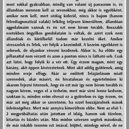
most sokkal gyakrabban, mindig van valami új panaszom is, és
állandóan mennem kell az orvosokhoz, még akkor is egyébként,
amikor nem kell, mert utólag kiderül, nincs is bajom (hanem
félrediagnosztizál valaki) lelkileg teljesen kimerültem, állandóan
aggodalmaim vannak és én ezt nem bírom tovább. Rosszabb
esetekben öngyilkos gondolataim is voltak, de azért ezek nem
állandóak és körülbelül tudom már kezelni őket. Amikor
stresszelek és félek, vér folyik a kezeimből. A kezeim egyébként is
sebesek, de olyankor vérezni kezdenek. Akkor is, ha előtte egy
pillanattal nem vérzett és azon a ponton nincs is látható seb. Csak
azt látni, hogy folyik ki a vér ott. Úgy érzem magam, mint egy
bárány, akit éppen kivéreztetnek. Mint akit addig gyötörnek, amíg
minden ereje elfogy. Akár az említett felajánlásom miatt
szenvedek, akár másért, én hivatalosan és egyértelműen ki
akarom fejezni Istennek, hogy én ezt már így nem bírom tovább és
nagyon kérem, vegye el a terheim, mert már sírni lenne kedvem,
szoktam is, minden erőm elveszi ez a gyötrelem és úgy érzem, én
már azt még akkor se szeretném, ha ezzel hozzájárulnék mások
üdvösségéhez. Mert már annyira kimerültem ebbe. Nem az első 1-
2 megpróbáltatás után jutottam el idáig, hanem sok türelem,
kitartás és küzdés után. Más módon szívesen segítek másoknak,
de már inkább tenném ezt imával, böjttel, mindegy mivel, de ne