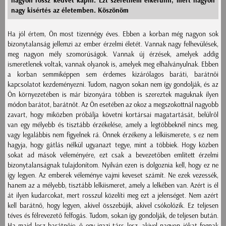
nagyon rossz kedvet kapni. Ezt szeretném elkerülni, mert nagyon
nagy kisértés az életemben. Köszönöm
Ha jól értem, Ön most tizennégy éves. Ebben a korban még nagyon sok
bizonytalanság jellemzi az ember érzelmi életét. Vannak nagy felhevülések,
meg nagyon mély szomorúságok. Vannak új érzések, amelyek addig
ismeretlenek voltak, vannak olyanok is, amelyek meg elhalványulnak. Ebben
a korban semmiképpen sem érdemes kizárólagos baráti, barátnői
kapcsolatot kezdeményezni. Tudom, nagyon sokan nem így gondolják, és az
Ön környezetében is már bizonyára többen is szereztek maguknak ilyen
módon barátot, barátnőt. Az Ön esetében az okoz a megszokottnál nagyobb
zavart, hogy miközben próbálja követni kortársai magatartását, belülről
van egy mélyebb és tisztább érzékelése, amely a legtöbbeknél nincs meg,
vagy legalábbis nem figyelnek rá. Önnek érzékeny a lelkiismerete, s ez nem
hagyja, hogy gátlás nélkül ugyanazt tegye, mint a többiek. Hogy közben
sokat ad mások véleményére, ezt csak a bevezetőben említett érzelmi
bizonytalanságnak tulajdonítom. Nyilván ezen is dolgoznia kell, hogy ez ne
így legyen. Az emberek véleménye vajmi keveset számít. Ne ezek vezessék,
hanem az a mélyebb, tisztább lelkiismeret, amely a lelkében van. Azért is él
át ilyen kudarcokat, mert rosszul közelíti meg ezt a jelenséget. Nem azért
kell barátnő, hogy legyen, akivel összebújik, akivel csókolózik. Ez teljesen
téves és félrevezető felfogás. Tudom, sokan így gondolják, de teljesen bután.
Ha majd lesz barátnője, ő egy igazi társ lesz, akivel nagyon jókat fognak