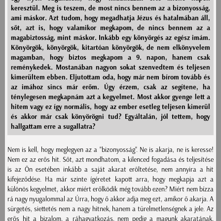
keresztül. Meg is teszem, de most nincs bennem az a bizonyosság,
ami máskor. Azt tudom, hogy megadhatja Jézus és hatalmában áll,
sőt, azt is, hogy valamikor megkapom, de nincs bennem az a
magabiztosság, mint máskor. Inkább egy könyörgés az egész imám.
Könyörgök, könyörgök, kitartóan könyörgök, de nem elkönyvelem
magamban, hogy biztos megkapom a 9. napon, hanem csak
reménykedek. Mostanában nagyon sokat szenvedtem és teljesen
kimerültem ebben. Eljutottam oda, hogy már nem bírom tovább és
az imához sincs már erőm. Úgy érzem, csak az segítene, ha
ténylegesen megkapnám azt a kegyelmet. Most akkor gyenge lett a
hitem vagy ez így normális, hogy az ember esetleg teljesen kimerül
és akkor már csak könyörögni tud? Egyáltalán, jól tettem, hogy
hallgattam erre a sugallatra?
Nem is kell, hogy meglegyen az a "bizonyosság". Ne is akarja, ne is keresse!
Nem ez az erős hit. Sőt, azt mondhatom, a kilenced fogadása és teljesítése
is az Ön esetében inkább a saját akarat erőltetése, nem annyira a hit
kifejeződése. Ha már szinte ígéretet kapott arra, hogy megkapja azt a
különös kegyelmet, akkor miért erőlködik még tovább ezen? Miért nem bízza
rá nagy nyugalommal az Úrra, hogy ő akkor adja meg ezt, amikor ő akarja. A
sürgetés, siettetés nem a nagy hitnek, hanem a türelmetlenségnek a jele. Az
erős hit a bizalom, a ráhagyatkozás, nem pedig a magunk akaratának,