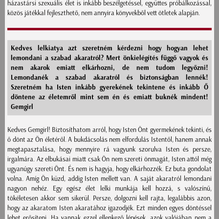
házastársi szexuális élet is inkább beszélgetéssel, együttes próbálkozással,
közös játékkal fejleszthető, nem annyira könyvekből vett ötletek alapján.
Kedves lelkiatya azt szeretném kérdezni hogy hogyan lehet
lemondani a szabad akaratról? Mert önkielégítés függő vagyok és
nem akarok emiatt elkárhozni, de nem tudom legyőzni!
Lemondanék a szabad akaratról és biztonságban lennék!
Szeretném ha Isten inkább gyerekének tekintene és inkább Ő
döntene az életemről mint sem én és emiatt buknék mindent!
Gemgirl
Kedves Gemgirl! Biztosíthatom arról, hogy Isten Önt gyermekének tekinti, és
ő dönt az Ön életéről. A bukdácsolás nem elfordulás Istentől, hanem annak
megtapasztalása, hogy mennyire rá vagyunk szorulva Isten és persze,
irgalmára. Az elbukásai miatt csak Ön nem szereti önmagát, Isten attól még
ugyanúgy szereti Önt. És nem is hagyja, hogy elkárhozzék. Ez buta gondolat
volna. Amíg Ön küzd, addig Isten mellett van. A saját akaratról lemondani
nagyon nehéz. Egy egész élet lelki munkája kell hozzá, s valószínű,
tökéletesen akkor sem sikerül. Persze, dolgozni kell rajta, legalábbis azon,
hogy az akaratom Isten akaratához igazodjék. Ezt minden egyes döntéssel
lehet erősíteni. Ha vannak ezzel ellenkező lépések, azok valójában nem a