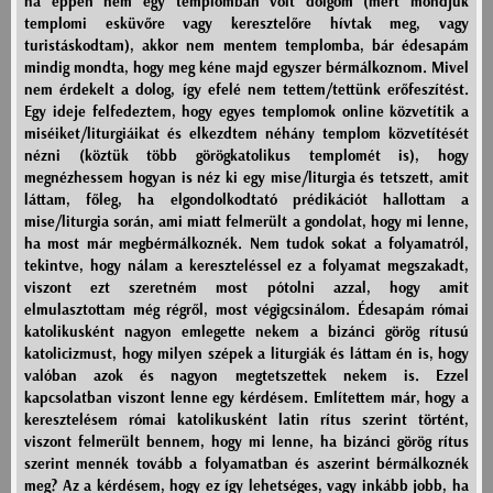
ha éppen nem egy templomban volt dolgom (mert mondjuk
templomi esküvőre vagy keresztelőre hívtak meg, vagy
turistáskodtam), akkor nem mentem templomba, bár édesapám
mindig mondta, hogy meg kéne majd egyszer bérmálkoznom. Mivel
nem érdekelt a dolog, így efelé nem tettem/tettünk erőfeszítést.
Egy ideje felfedeztem, hogy egyes templomok online közvetítik a
miséiket/liturgiáikat és elkezdtem néhány templom közvetítését
nézni (köztük több görögkatolikus templomét is), hogy
megnézhessem hogyan is néz ki egy mise/liturgia és tetszett, amit
láttam, főleg, ha elgondolkodtató prédikációt hallottam a
mise/liturgia során, ami miatt felmerült a gondolat, hogy mi lenne,
ha most már megbérmálkoznék. Nem tudok sokat a folyamatról,
tekintve, hogy nálam a kereszteléssel ez a folyamat megszakadt,
viszont ezt szeretném most pótolni azzal, hogy amit
elmulasztottam még régről, most végigcsinálom. Édesapám római
katolikusként nagyon emlegette nekem a bizánci görög rítusú
katolicizmust, hogy milyen szépek a liturgiák és láttam én is, hogy
valóban azok és nagyon megtetszettek nekem is. Ezzel
kapcsolatban viszont lenne egy kérdésem. Említettem már, hogy a
keresztelésem római katolikusként latin rítus szerint történt,
viszont felmerült bennem, hogy mi lenne, ha bizánci görög rítus
szerint mennék tovább a folyamatban és aszerint bérmálkoznék
meg? Az a kérdésem, hogy ez így lehetséges, vagy inkább jobb, ha