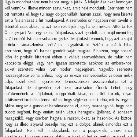
Úgy is mondhatnám: nem babra megy a játék. A felajánlásainkat komolyan
kell vennünk. Illetve minden szavunkat, amit neki mondunk. Szerintem nem
ott rontotta el, hogy túl nagy dolgot vállalt, hanem azzal, hogy nem kísérte
ezt a felajánlását a hit munkájával. A szenvedés önmagában nem távolít el
Istentől, csak akkor, ha azt nem vele éljük meg, hanem nélküle. Attól tartok
Ön is így járt. Volt egy nemes fölajánlása, s azt gondolta, az majd menni fog
saját erőből. Istennek sohasem így kell felajánlást tennünk, hogy azt a saját
erőnkre támaszkodva próbáljuk megvalósítani. Aztán a másik hiba,
szerintem, hogy túl hamar gondolt saját magára. Elhiszem, hogy hosszú
időn át próbált kitartani ebben a vállalt szenvedésben, de talán nem
kapcsolta eléggé, vagy nem igazán szeretettel azokhoz az emberekhöz,
akiket szeretett volna ilyen módon megsegíteni. Nagyobb szeretete
hozzásegítette volna ahhoz, hogy az érkező szenvedéseket valóban nekik
adja, ezzel őket megerősítve. Természetesen visszavonhatja ezt a
fölajánlást, de alapvetően ezt nem tanácsolom Önnek. Lehet, hogy
csökkennének a fájdalmai, megpróbáltatásai, de attól tartok, olyan
lelkiismeretfurdalása lenne utána, hogy végképp nem tudná, mit is tegyen.
Akkor meg az a gondolat hatalmasodna el, amely marcangolná, hogy nem
tudott segíteni, hogy emiatt talán Jézus haragszik (jóllehet, ő sohasem
haragszik!), vagy cserben hagyta a rászorulókat, és hasonlók. Az biztos,
hogy az illető atyával beszélje meg ezt a dolgot, akinek elmondta ezt a
fölajánlást. Nem kell mindegyiknek, sem a püspöknek. Ennek nincs
jelentősége. Csak egy papnak, akitől tanácsot kérhet, és amit ő tanácsol, azt