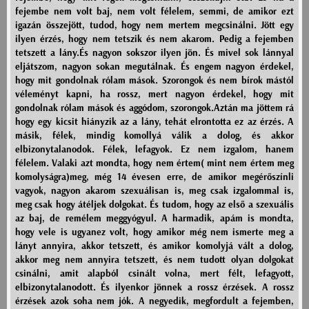
fejembe nem volt baj, nem volt félelem, semmi, de amikor ezt
igazán összejött, tudod, hogy nem mertem megcsinálni. Jött egy
ilyen érzés, hogy nem tetszik és nem akarom. Pedig a fejemben
tetszett a lány.És nagyon sokszor ilyen jön. És mivel sok lánnyal
eljátszom, nagyon sokan megutálnak. És engem nagyon érdekel,
hogy mit gondolnak rólam mások. Szorongok és nem bírok mástól
véleményt kapni, ha rossz, mert nagyon érdekel, hogy mit
gondolnak rólam mások és aggódom, szorongok.Aztán ma jöttem rá
hogy egy kicsit hiányzik az a lány, tehát elrontotta ez az érzés. A
másik, félek, mindig komollyá válik a dolog, és akkor
elbizonytalanodok. Félek, lefagyok. Ez nem izgalom, hanem
félelem. Valaki azt mondta, hogy nem értem( mint nem értem meg
komolyságra)meg, még 14 évesen erre, de amikor megérőszínli
vagyok, nagyon akarom szexuálisan is, meg csak izgalommal is,
meg csak hogy átéljek dolgokat. És tudom, hogy az első a szexuális
az baj, de remélem meggyógyul. A harmadik, apám is mondta,
hogy vele is ugyanez volt, hogy amikor még nem ismerte meg a
lányt annyira, akkor tetszett, és amikor komolyjá vált a dolog,
akkor meg nem annyira tetszett, és nem tudott olyan dolgokat
csinálni, amit alapból csinált volna, mert félt, lefagyott,
elbizonytalanodott. És ilyenkor jönnek a rossz érzések. A rossz
érzések azok soha nem jók. A negyedik, megfordult a fejemben,