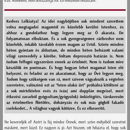
írás. Remélem, nem bosszantja föl. Én élvezettel olvastam.
Kedves Lelkiatya! Az idei nagyböjtben sok mindent szerettem
volna megtagadni magamtól és közelebb kerülni Istenhez, és
ahhoz a gondolathoz hogy legyen meg az Ő akarata. De
folyamatosan elbuktam. És a sok gyengeségemre ráébredve nem
közelebb, inkább távolabb érzem magam az Úrtól. Szinte minden
héten gyóntam és áldoztam, de minden héten behúzott valami
világi szenvedély a körébe. Voltam depresszió határán is. Nem
tudom felfogni egyszerűen ennek az értelmét. Nem is tudom mire
készülök én pontosan. És hogy hogyan lehet magamat Isten elé
helyezni, és feladni az én akaratomat, hogy az Övé legyen meg.
Tudom hogy szükségem van rá, mert szívem vàgyakozik a végtelen
szeretetre, valószínű ezt az “Isten-alakú űrt” próbàlná kitölteni az
a sok mértéktelen evés és ivás( ami dupplán megvisel, mert
étkezési zavarból gyógyultam/gyógyulok) önkielégítés, társkeresőn
az értelmetlen flörtölés, dohányzás és sok más gőgből fakadó
cselekedet… A világhoz vagyok kötözve. És ez elkeserítő.
Ne keseredjék el! Azért is fáj mindez Önnek, mert szíve mélyéből szeretné
másként, mert küzd. Ez nagyon is jó. Azt hiszem, ott hibázta el, hogy sok