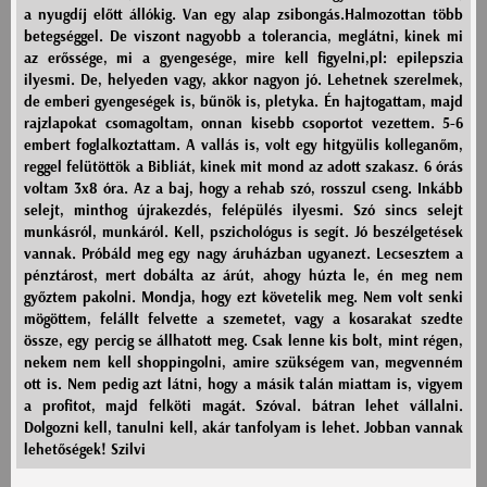
a nyugdíj előtt állókig. Van egy alap zsibongás.Halmozottan több
betegséggel. De viszont nagyobb a tolerancia, meglátni, kinek mi
az erőssége, mi a gyengesége, mire kell figyelni,pl: epilepszia
ilyesmi. De, helyeden vagy, akkor nagyon jó. Lehetnek szerelmek,
de emberi gyengeségek is, bűnök is, pletyka. Én hajtogattam, majd
rajzlapokat csomagoltam, onnan kisebb csoportot vezettem. 5-6
embert foglalkoztattam. A vallás is, volt egy hitgyülis kolleganőm,
reggel felütöttök a Bibliát, kinek mit mond az adott szakasz. 6 órás
voltam 3x8 óra. Az a baj, hogy a rehab szó, rosszul cseng. Inkább
selejt, minthog újrakezdés, felépülés ilyesmi. Szó sincs selejt
munkásról, munkáról. Kell, pszichológus is segít. Jó beszélgetések
vannak. Próbáld meg egy nagy áruházban ugyanezt. Lecsesztem a
pénztárost, mert dobálta az árút, ahogy húzta le, én meg nem
győztem pakolni. Mondja, hogy ezt követelik meg. Nem volt senki
mögöttem, felállt felvette a szemetet, vagy a kosarakat szedte
össze, egy percig se állhatott meg. Csak lenne kis bolt, mint régen,
nekem nem kell shoppingolni, amire szükségem van, megvenném
ott is. Nem pedig azt látni, hogy a másik talán miattam is, vigyem
a profitot, majd felköti magát. Szóval. bátran lehet vállalni.
Dolgozni kell, tanulni kell, akár tanfolyam is lehet. Jobban vannak
lehetőségek! Szilvi