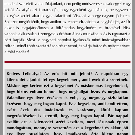
mindent szeretett volna fölajánlani, nem pedig módszeresen csak egyet vagy
kettőt. Az atyák ezt tanácsolják, hogy egyenként gyomláljunk, ne egyszerre
az egész kertet akarjuk gyomtalanitani. Viszont van egy nagyon jó hírem.
Sokszor megtörténik, hogy amikor az ember elrontotta a nagyböjtjét, az Úr
akkor is megajándékozza a föltámadás kegyelmével és örömével. Hisz
vannak, akik csak a tizenegyedik órában állnak munkába, s ők is ugyanazt a
bért kapják. Most, e nagyheti napokat igyekezzék minél imádságosabban
tölteni, minél több szertartáson részt venni, és várja bátor és nyitott szívvel
a föltámadást!
Kedves Lelkiatya! Az erős hit mit jelent? A napokban egy
kilencedet ajánlok fel egy kegyelemért, amit évek óta szeretnék.
Máskor úgy kértem ezt a kegyelmet és máskor más kegyelmeket,
hogy biztos voltam benne, hogy meghallgat Jézus és megkapom.
Valamikor egy ilyen érzésem is volt, egy megmagyarázhatatlan
érzésem, hogy meg fogom kapni. Ez a kegyelem, amit említettem,
ezért évek óta imádkozok és karácsony körül kaptam
megerősítéseket is Istentől, hogy meg fogom kapni. Pár nappal
ezelőtt ezt a kilencedet azért kezdtem, mert Jézusnak éppen
mondogattam, mennyire szeretném ezt a kegyelmet és akkor jött
egy ilyen sugallatom, hogy imádkozzak érte kilenc napon