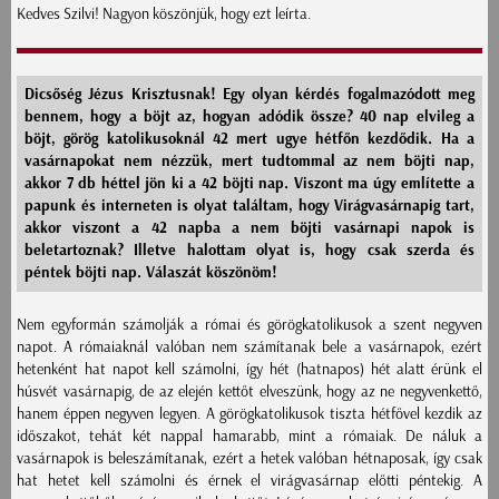
Kedves Szilvi! Nagyon köszönjük, hogy ezt leírta.
Dicsőség Jézus Krisztusnak! Egy olyan kérdés fogalmazódott meg
bennem, hogy a böjt az, hogyan adódik össze? 40 nap elvileg a
böjt, görög katolikusoknál 42 mert ugye hétfőn kezdődik. Ha a
vasárnapokat nem nézzük, mert tudtommal az nem böjti nap,
akkor 7 db héttel jön ki a 42 böjti nap. Viszont ma úgy említette a
papunk és interneten is olyat találtam, hogy Virágvasárnapig tart,
akkor viszont a 42 napba a nem böjti vasárnapi napok is
beletartoznak? Illetve halottam olyat is, hogy csak szerda és
péntek böjti nap. Válaszát köszönöm!
Nem egyformán számolják a római és görögkatolikusok a szent negyven
napot. A rómaiaknál valóban nem számítanak bele a vasárnapok, ezért
hetenként hat napot kell számolni, így hét (hatnapos) hét alatt érünk el
húsvét vasárnapig, de az elején kettőt elveszünk, hogy az ne negyvenkettő,
hanem éppen negyven legyen. A görögkatolikusok tiszta hétfővel kezdik az
időszakot, tehát két nappal hamarabb, mint a rómaiak. De náluk a
vasárnapok is beleszámítanak, ezért a hetek valóban hétnaposak, így csak
hat hetet kell számolni és érnek el virágvasárnap előtti péntekig. A