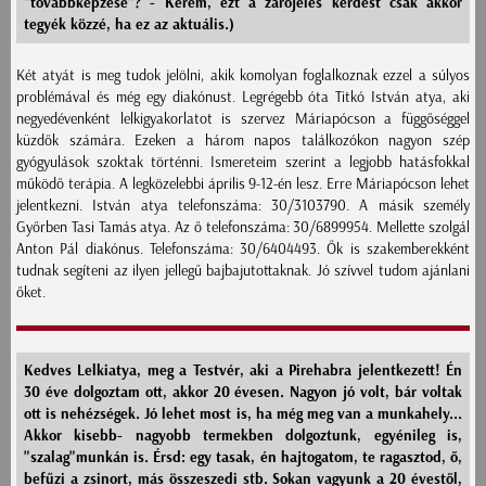
"továbbképzése"? - Kérem, ezt a zárójeles kérdést csak akkor
tegyék közzé, ha ez az aktuális.)
Két atyát is meg tudok jelölni, akik komolyan foglalkoznak ezzel a súlyos
problémával és még egy diakónust. Legrégebb óta Titkó István atya, aki
negyedévenként lelkigyakorlatot is szervez Máriapócson a függőséggel
küzdők számára. Ezeken a három napos találkozókon nagyon szép
gyógyulások szoktak történni. Ismereteim szerint a legjobb hatásfokkal
működő terápia. A legközelebbi április 9-12-én lesz. Erre Máriapócson lehet
jelentkezni. István atya telefonszáma: 30/3103790. A másik személy
Győrben Tasi Tamás atya. Az ő telefonszáma: 30/6899954. Mellette szolgál
Anton Pál diakónus. Telefonszáma: 30/6404493. Ők is szakemberekként
tudnak segíteni az ilyen jellegű bajbajutottaknak. Jó szívvel tudom ajánlani
őket.
Kedves Lelkiatya, meg a Testvér, aki a Pirehabra jelentkezett! Én
30 éve dolgoztam ott, akkor 20 évesen. Nagyon jó volt, bár voltak
ott is nehézségek. Jó lehet most is, ha még meg van a munkahely...
Akkor kisebb- nagyobb termekben dolgoztunk, egyénileg is,
"szalag"munkán is. Érsd: egy tasak, én hajtogatom, te ragasztod, ő,
befűzi a zsinort, más összeszedi stb. Sokan vagyunk a 20 évestől,