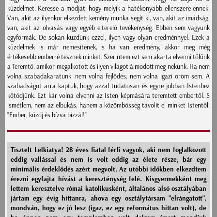
küzdelmet. Keresse a módját, hogy melyik a hatékonyabb ellenszere ennek.
Van, akit az ilyenkor elkezdett kemény munka segít ki, van, akit az imádság,
van, akit az olvasás vagy egyéb elterelő tevékenység. Ebben sem vagyunk
egyformák. De sokan küzdünk ezzel, ilyen vagy olyan eredménnyel. Ezek a
küzdelmek is már nemesítenek, s ha van eredmény, akkor meg még
értékesebb emberré tesznek minket. Szerintem ezt sem akarta elvenni tőlünk
a Teremtő, amikor megalkotott és ilyen világot álmodott meg nekünk. Ha nem
volna szabadakaratunk, nem volna fejlődés, nem volna igazi öröm sem. A
szabadságot arra kaptuk, hogy azzal tudatosan és egyre jobban Istenhez
kötődjünk. Ezt kár volna elvenni az Isten képmására teremtett embertől. S
ismétlem, nem az elbukás, hanem a közömbösség távolít el minket Istentől.
"Ember, küzdj és bízva bízzál!"
Tisztelt Lelkiatya! 28 éves fiatal férfi vagyok, aki nem foglalkozott
eddig vallással és nem is volt eddig az élete része, bár egy
minimális érdeklődés azért megvolt. Az utóbbi időkben elkezdtem
érezni egyfajta hívást a kereszténység felé. Kisgyermekként meg
lettem keresztelve római katolikusként, általános alsó osztályában
jártam egy évig hittanra, ahova egy osztálytársam "elrángatott",
mondván, hogy ez jó lesz (igaz, ez egy református hittan volt), de