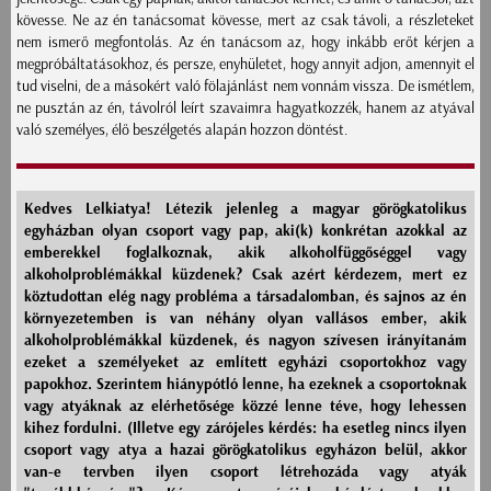
kövesse. Ne az én tanácsomat kövesse, mert az csak távoli, a részleteket
nem ismerő megfontolás. Az én tanácsom az, hogy inkább erőt kérjen a
megpróbáltatásokhoz, és persze, enyhületet, hogy annyit adjon, amennyit el
tud viselni, de a másokért való fölajánlást nem vonnám vissza. De ismétlem,
ne pusztán az én, távolról leírt szavaimra hagyatkozzék, hanem az atyával
való személyes, élő beszélgetés alapán hozzon döntést.
Kedves Lelkiatya! Létezik jelenleg a magyar görögkatolikus
egyházban olyan csoport vagy pap, aki(k) konkrétan azokkal az
emberekkel foglalkoznak, akik alkoholfüggőséggel vagy
alkoholproblémákkal küzdenek? Csak azért kérdezem, mert ez
köztudottan elég nagy probléma a társadalomban, és sajnos az én
környezetemben is van néhány olyan vallásos ember, akik
alkoholproblémákkal küzdenek, és nagyon szívesen irányítanám
ezeket a személyeket az említett egyházi csoportokhoz vagy
papokhoz. Szerintem hiánypótló lenne, ha ezeknek a csoportoknak
vagy atyáknak az elérhetősége közzé lenne téve, hogy lehessen
kihez fordulni. (Illetve egy zárójeles kérdés: ha esetleg nincs ilyen
csoport vagy atya a hazai görögkatolikus egyházon belül, akkor
van-e tervben ilyen csoport létrehozáda vagy atyák