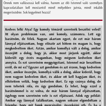
Önnek nem vallásossá kell válnia, hanem az élő Istennel való személyes
kapcsolatában kell mostantól minél mélyebbre jutnia, minél inkább
megerősödnie. Sok kegyelmet hozzá!
Kedves lelki Atya! Egy komoly témáról szeretnék beszélni veled!
Itt olyan problémám van, ami komoly, számomra. Lett egy
barátnőm, de félek. Nagyon akartam egyet, de ezt már három
lánnyal eljátszottam, hogy először azt hittem én magam is, hogy
megkedveltem őket. Aztán, amikor komollyá vált a dolog, amikor
összejött a dolog, hogy jó, akkor most járjunk együtt, akkor
kiderült egy érzés magamban, hogy mégsem kedvelem őket
annyira. És ezt szeretném meggyógyítani, Istennel már beszéltem
erről, de mi ez? Egyszer azt gondolom és azt érzem, hogy kedvelem
őket, amikor összejön, komollyá válik a dolog, akkor kiderül, hogy
nem nagyon kedvelem őket, és akkor ott kell hagyjam őket, és
elhitettem velük, hogy kedvelem őket. Ez egy csúnya dolog, de
nem tehetek róla, én úgy gondolom. És lehet, hogy ezzel a
barátnőmmel is ez volna, de már három lánnyal eljátszottam,
úgyhogy nem szeretném vele is ezt eljátszani. Adok egy példát:
Amikor egy lánnyal találkoztam, nagyon sokszor elgondoltam a
fejembe, hogy mit fogok megcsinálni, összekújni stb. És ha a