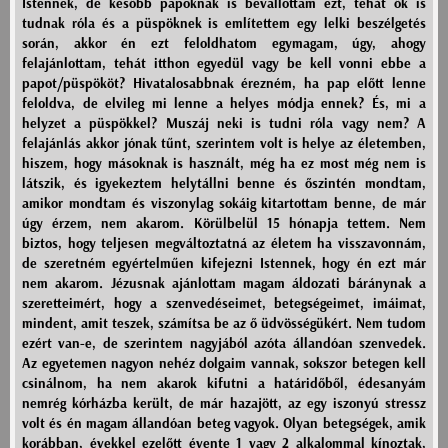
Istennek, de később papoknak is bevallottam ezt, tehát ők is
tudnak róla és a püspöknek is említettem egy lelki beszélgetés
során, akkor én ezt feloldhatom egymagam, úgy, ahogy
felajánlottam, tehát itthon egyedül vagy be kell vonni ebbe a
papot/püspököt? Hivatalosabbnak érezném, ha pap előtt lenne
feloldva, de elvileg mi lenne a helyes módja ennek? És, mi a
helyzet a püspökkel? Muszáj neki is tudni róla vagy nem? A
felajánlás akkor jónak tűnt, szerintem volt is helye az életemben,
hiszem, hogy másoknak is használt, még ha ez most még nem is
látszik, és igyekeztem helytállni benne és őszintén mondtam,
amikor mondtam és viszonylag sokáig kitartottam benne, de már
úgy érzem, nem akarom. Körülbelül 15 hónapja tettem. Nem
biztos, hogy teljesen megváltoztatná az életem ha visszavonnám,
de szeretném egyértelműen kifejezni Istennek, hogy én ezt már
nem akarom. Jézusnak ajánlottam magam áldozati báránynak a
szeretteimért, hogy a szenvedéseimet, betegségeimet, imáimat,
mindent, amit teszek, számítsa be az ő üdvösségükért. Nem tudom
ezért van-e, de szerintem nagyjából azóta állandóan szenvedek.
Az egyetemen nagyon nehéz dolgaim vannak, sokszor betegen kell
csinálnom, ha nem akarok kifutni a határidőből, édesanyám
nemrég kórházba került, de már hazajött, az egy iszonyú stressz
volt és én magam állandóan beteg vagyok. Olyan betegségek, amik
korábban, évekkel ezelőtt évente 1 vagy 2 alkalommal kínoztak,