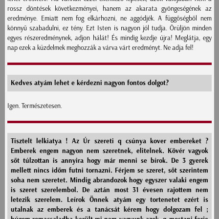
rossz döntések következményei, hanem az akarata gyöngeségének az
eredménye. Emiatt nem fog elkárhozni, ne aggódjék. A függőségből nem
könnyű szabadulni, ez tény. Ezt Isten is nagyon jól tudja. Örüljön minden
egyes részeredménynek, adjon hálát! És mindig kezdje újra! Meglátja, egy
nap ezek a küzdelmek meghozzák a várva várt eredményt. Ne adja fel!
Kedves atyám lehet e kérdezni nagyon fontos dolgot?
Igen. Természetesen.
Tisztelt lelkiatya ! Az Úr szereti q csúnya kover embereket ?
Emberek engem nagyon nem szeretnek, elitelnek. Kövér vagyok
sőt túlzottan is annyira hogy már menni se bírok. De 3 gyerek
mellett nincs időm futni tornazni. Férjem se szeret, sőt szerintem
soha nem szeretet. Mindig abrandozok hogy egyszer valaki engem
is szeret szerelembol. De aztán most 31 évesen rajottem nem
letezik szerelem. Leírok Önnek atyám egy tortenetet ezért is
utalnak az emberek és a tanácsát kérem hogy dolgozam fel ;