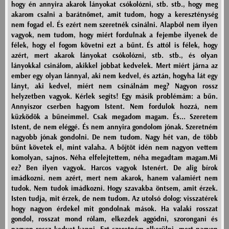
hogy én annyira akarok lányokat csókolózni, stb. stb., hogy meg
akarom csalni a barátnőmet, amit tudom, hogy a kereszténység
nem fogad el. És ezért nem szeretnék csinálni. Alapból nem ilyen
vagyok, nem tudom, hogy miért fordulnak a fejembe ilyenek de
félek, hogy el fogom követni ezt a bűnt. És attól is félek, hogy
azért, mert akarok lányokat csókolózni, stb. stb., és olyan
lányokkal csinálom, akikkel jobbat kedvelek. Mert miért járna az
ember egy olyan lánnyal, aki nem kedvel, és aztán, hogyha lát egy
lányt, aki kedvel, miért nem csinálnám meg? Nagyon rossz
helyzetben vagyok. Kérlek segíts! Egy másik problémám: a bűn.
Annyiszor cserben hagyom Istent. Nem fordulok hozzá, nem
küzködök a bűneimmel. Csak megadom magam. És... Szeretem
Istent, de nem eléggé. És nem annyira gondolom jónak. Szeretném
nagyobb jónak gondolni. De nem tudom. Nagy hét van, de több
bűnt követek el, mint valaha. A bőjtöt idén nem nagyon vettem
komolyan, sajnos. Néha elfelejtettem, néha megadtam magam.Mi
ez? Ben ilyen vagyok. Harcos vagyok Istenért. De alig bírok
imádkozni. nem azért, mert nem akarok, hanem valamiért nem
tudok. Nem tudok imádkozni. Hogy szavakba öntsem, amit érzek.
Isten tudja, mit érzek, de nem tudom. Az utolsó dolog: visszatérek
hogy nagyon érdekel mit gondolnak mások. Ha valaki rosszat
gondol, rosszat mond rólam, elkezdek aggódni, szorongani és