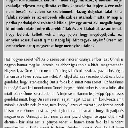
húgom romacsaladba került mi nem vagyunk azok, q mostani ferje
családja teljesen meg tiltotta velünk kapcsolatba lepjen 4 éve már
nem beszél se velem se szuleimmel. Hazug dolgokat talal ki a
faluba rólunk és az emberek elhiszik és utalnak miatta. Minap a
patika parkolajabol tolatunk kifele, jött egy autót aki megallt hogy
kitudjunk tolatni mire ők arebb áltak és azt kiabaltak az autósnak
hogy belénk kellett volna hogy jojon hogy megdögöljúnk, ez
ennyire rosszul esett q mai napig fáj. Mit tegyek atyám? Érzem az
embereken azt q megvetest hogy mennyire utalnak
Hát hogyne szeretné?! Az ő szemében nincsen csúnya ember. Ezt Önnek is
nagyon hamar meg kell értenie, és ehhöz igazítania a hitét, magatartását.
Higgye el, az Ön életében nem a fölösleges kilók okozzák az igazi nehézséget,
hanem ez a téves, rossz szemlélet. Amellyel akárcsak eszébe jutott ez a buta
gondolat, hogy Isten esetleg Önt a fölös kilói miatt nem szereti. Ez hatalmas
butaság! S azt kell mondanom Önnek, hogy a többi ember is nem a fölös kilói
miatt bánik Önnel szeretetlenül. A férje sem. Hanem legfőképp épp e téves
gondolat miatt, hogy Ön sem szereti saját magát. Ez az, ami körülveszi, amit
mások is érzékelnek. Persze, nem könnyű ezen változtatni, de fontos ennek
fölismerése. Önnek most az egyik legfontosabb feladata, hogy elfogadja és
megszeresse Önmagát. Ezt nem valami pszichológiai terápia útján kell
elérnie - bár akár ezt is igénybe veheti -, hanem Isten felől kell mindent
megközelítenie. Saját magát is. Isten végtelenül szereti Önt. Ez kell, hogy