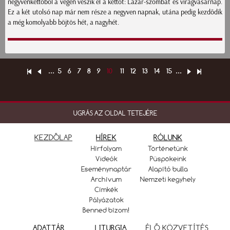
negyvenkettőből a végén veszik el a kettőt: Lázár-szombat és virágvasárnap.
Ez a két utolsó nap már nem része a negyven napnak, utána pedig kezdődik
a még komolyabb böjtös hét, a nagyhét.
...
5
6
7
8
9
10
11
12
13
14
15
...
UGRÁS AZ OLDAL TETEJÉRE
KEZDŐLAP
HÍREK
RÓLUNK
Hírfolyam
Történetünk
Videók
Püspökeink
Eseménynaptár
Alapító bulla
Archívum
Nemzeti kegyhely
Címkék
Pályázatok
Benned bízom!
ADATTÁR
LITURGIA
ÉLŐ KÖZVETÍTÉS