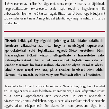
elképzelésének az erőltetése. Úgy érzi, nincs ereje az imához, a fájdalmak,
megpróbáltatások elviselésére, csak majd ezzel a kegyelemmel. Ez
önbecsapás, ilyennel ne áltassa magát. Bízzon az Úrban, hogy ő tudja mit
tud elviselni és mit nem. A nagy hit azt jelenti, hogy még ha nehéz is, kitart a
bizalomban.
Tisztelt Lelkiatya! Egy régebbi- jelenleg a 28. oldalon található-
kérdésre válaszolva azt írta, hogy a nemiséggel kapcsolatos
gondolatokkal való foglalkozás egyedülállóak esetében bűn,
házasságban élőknél viszont elfogadható a házaséletre való
ráhangolódásként, bár minél kevesebbet foglalkozzon vele az
ember.Mármost ha házasságban élő ember olyan írásokat olvas,
ahol a nemiségről van szó, pl. a Gyakori kérdések című oldal
Szexualitás rovatát, ez bűn vagy sem?Válaszát előre is köszönöm.
Hasonlót írhatok, mint a korábbi kérdésre. Nem biztos, hogy bűn. De lehet
az. Ha egyéni érzéki vágy fölkeltése az eredménye, akkor kifejezetten rossz,
és a házas kapcsolatnak ártó cselekedet. Ha együtt olvassák a
házastárssal, annak érdekében, hogy a szexuális életüket minél színesebbé
tegyék, akkor elképzelhető. De alapvetően nem javaslom. Ugyanis a