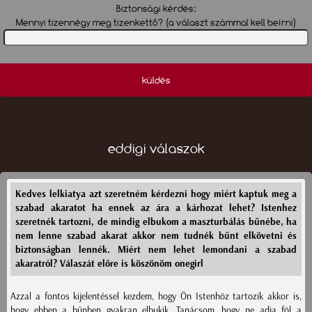
Biztonsági kérdés:
Mennyi tizennégy meg tizenkettő? (a választ számmal kell beírni)
küldés
eddigi válaszok
Kedves lelkiatya azt szeretném kérdezni hogy miért kaptuk meg a
szabad akaratot ha ennek az ára a kárhozat lehet? Istenhez
szeretnék tartozni, de mindig elbukom a maszturbálás bűnébe, ha
nem lenne szabad akarat akkor nem tudnék bűnt elkövetni és
biztonságban lennék. Miért nem lehet lemondani a szabad
akaratról? Válaszát előre is köszönöm onegirl
Azzal a fontos kijelentéssel kezdem, hogy Ön Istenhöz tartozik akkor is,
hogy ebben a bűnben gyakran elbukik. Tanácsom, hogy ne adja föl a