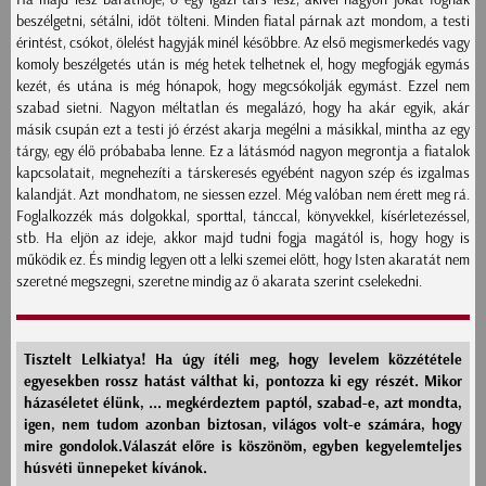
beszélgetni, sétálni, időt tölteni. Minden fiatal párnak azt mondom, a testi
érintést, csókot, ölelést hagyják minél későbbre. Az első megismerkedés vagy
komoly beszélgetés után is még hetek telhetnek el, hogy megfogják egymás
kezét, és utána is még hónapok, hogy megcsókolják egymást. Ezzel nem
szabad sietni. Nagyon méltatlan és megalázó, hogy ha akár egyik, akár
másik csupán ezt a testi jó érzést akarja megélni a másikkal, mintha az egy
tárgy, egy élő próbababa lenne. Ez a látásmód nagyon megrontja a fiatalok
kapcsolatait, megnehezíti a társkeresés egyébént nagyon szép és izgalmas
kalandját. Azt mondhatom, ne siessen ezzel. Még valóban nem érett meg rá.
Foglalkozzék más dolgokkal, sporttal, tánccal, könyvekkel, kísérletezéssel,
stb. Ha eljön az ideje, akkor majd tudni fogja magától is, hogy hogy is
működik ez. És mindig legyen ott a lelki szemei előtt, hogy Isten akaratát nem
szeretné megszegni, szeretne mindig az ő akarata szerint cselekedni.
Tisztelt Lelkiatya! Ha úgy ítéli meg, hogy levelem közzététele
egyesekben rossz hatást válthat ki, pontozza ki egy részét. Mikor
házaséletet élünk, ... megkérdeztem paptól, szabad-e, azt mondta,
igen, nem tudom azonban biztosan, világos volt-e számára, hogy
mire gondolok.Válaszát előre is köszönöm, egyben kegyelemteljes
húsvéti ünnepeket kívánok.