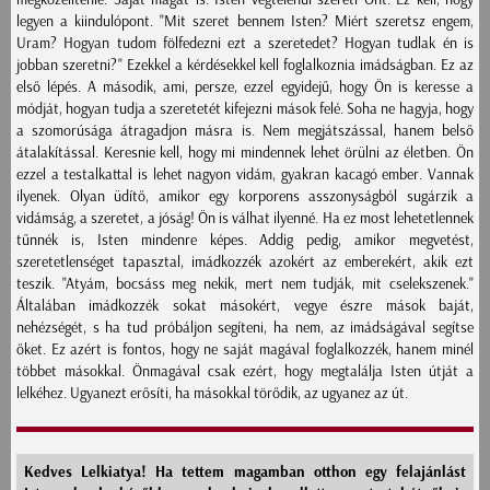
legyen a kiindulópont. "Mit szeret bennem Isten? Miért szeretsz engem,
Uram? Hogyan tudom fölfedezni ezt a szeretedet? Hogyan tudlak én is
jobban szeretni?" Ezekkel a kérdésekkel kell foglalkoznia imádságban. Ez az
első lépés. A második, ami, persze, ezzel egyidejű, hogy Ön is keresse a
módját, hogyan tudja a szeretetét kifejezni mások felé. Soha ne hagyja, hogy
a szomorúsága átragadjon másra is. Nem megjátszással, hanem belső
átalakítással. Keresnie kell, hogy mi mindennek lehet örülni az életben. Ön
ezzel a testalkattal is lehet nagyon vidám, gyakran kacagó ember. Vannak
ilyenek. Olyan üdítő, amikor egy korporens asszonyságból sugárzik a
vidámság, a szeretet, a jóság! Ön is válhat ilyenné. Ha ez most lehetetlennek
tűnnék is, Isten mindenre képes. Addig pedig, amikor megvetést,
szeretetlenséget tapasztal, imádkozzék azokért az emberekért, akik ezt
teszik. "Atyám, bocsáss meg nekik, mert nem tudják, mit cselekszenek."
Általában imádkozzék sokat másokért, vegye észre mások baját,
nehézségét, s ha tud próbáljon segíteni, ha nem, az imádságával segítse
őket. Ez azért is fontos, hogy ne saját magával foglalkozzék, hanem minél
többet másokkal. Önmagával csak ezért, hogy megtalálja Isten útját a
lelkéhez. Ugyanezt erősíti, ha másokkal törődik, az ugyanez az út.
Kedves Lelkiatya! Ha tettem magamban otthon egy felajánlást