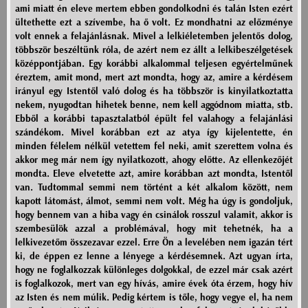
ami miatt én eleve mertem ebben gondolkodni és talán Isten ezért
ültethette ezt a szívembe, ha ő volt. Ez mondhatni az előzménye
volt ennek a felajánlásnak. Mivel a lelkiéletemben jelentős dolog,
többször beszéltünk róla, de azért nem ez állt a lelkibeszélgetések
középpontjában. Egy korábbi alkalommal teljesen egyértelműnek
éreztem, amit mond, mert azt mondta, hogy az, amire a kérdésem
irányul egy Istentől való dolog és ha többször is kinyilatkoztatta
nekem, nyugodtan hihetek benne, nem kell aggódnom miatta, stb.
Ebből a korábbi tapasztalatból épült fel valahogy a felajánlási
szándékom. Mivel korábban ezt az atya így kijelentette, én
minden félelem nélkül vetettem fel neki, amit szerettem volna és
akkor meg már nem így nyilatkozott, ahogy előtte. Az ellenkezőjét
mondta. Eleve elvetette azt, amire korábban azt mondta, Istentől
van. Tudtommal semmi nem történt a két alkalom között, nem
kapott látomást, álmot, semmi nem volt. Még ha úgy is gondoljuk,
hogy bennem van a hiba vagy én csinálok rosszul valamit, akkor is
szembesülök azzal a problémával, hogy mit tehetnék, ha a
lelkivezetőm összezavar ezzel. Erre Ön a levelében nem igazán tért
ki, de éppen ez lenne a lényege a kérdésemnek. Azt ugyan írta,
hogy ne foglalkozzak különleges dolgokkal, de ezzel már csak azért
is foglalkozok, mert van egy hívás, amire évek óta érzem, hogy hív
az Isten és nem múlik. Pedig kértem is tőle, hogy vegye el, ha nem