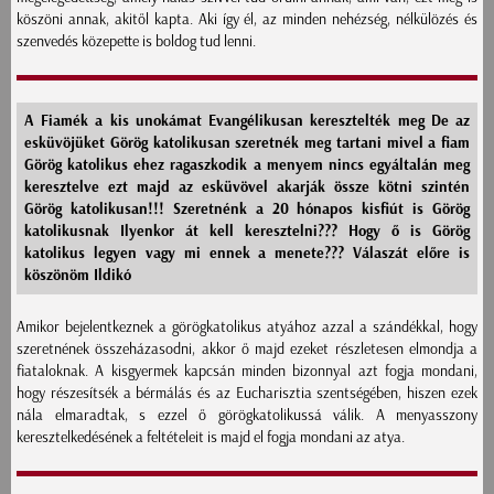
köszöni annak, akitől kapta. Aki így él, az minden nehézség, nélkülözés és
szenvedés közepette is boldog tud lenni.
A Fiamék a kis unokámat Evangélikusan keresztelték meg De az
esküvöjüket Görög katolikusan szeretnék meg tartani mivel a fiam
Görög katolikus ehez ragaszkodik a menyem nincs egyáltalán meg
keresztelve ezt majd az esküvövel akarják össze kötni szintén
Görög katolikusan!!! Szeretnénk a 20 hónapos kisfiút is Görög
katolikusnak Ilyenkor át kell keresztelni??? Hogy ő is Görög
katolikus legyen vagy mi ennek a menete??? Válaszát előre is
köszönöm Ildikó
Amikor bejelentkeznek a görögkatolikus atyához azzal a szándékkal, hogy
szeretnének összeházasodni, akkor ő majd ezeket részletesen elmondja a
fiataloknak. A kisgyermek kapcsán minden bizonnyal azt fogja mondani,
hogy részesítsék a bérmálás és az Eucharisztia szentségében, hiszen ezek
nála elmaradtak, s ezzel ő görögkatolikussá válik. A menyasszony
keresztelkedésének a feltételeit is majd el fogja mondani az atya.