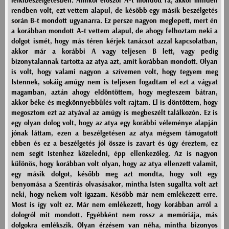
lelkibeszélgetésben. Amikor először A-t mondott rá, akkor minden
rendben volt, ezt vettem alapul, de később egy másik beszélgetés
során B-t mondott ugyanarra. Ez persze nagyon meglepett, mert én
a korábban mondott A-t vettem alapul, de ahogy felhoztam neki a
dolgot ismét, hogy más téren kérjek tanácsot azzal kapcsolatban,
akkor már a korábbi A vagy teljesen B lett, vagy pedig
bizonytalannak tartotta az atya azt, amit korábban mondott. Olyan
is volt, hogy valami nagyon a szívemen volt, hogy tegyem meg
Istennek, sokáig amúgy nem is teljesen fogadtam el ezt a vágyat
magamban, aztán ahogy eldöntöttem, hogy megteszem bátran,
akkor béke és megkönnyebbülés volt rajtam. El is döntöttem, hogy
megosztom ezt az atyával az amúgy is megbeszélt találkozón. Ez is
egy olyan dolog volt, hogy az atya egy korábbi véleménye alapján
jónak láttam, ezen a beszélgetésen az atya mégsem támogatott
ebben és ez a beszélgetés jól össze is zavart és úgy éreztem, ez
nem segít Istenhez közeledni, épp ellenkezőleg. Az is nagyon
különös, hogy korábban volt olyan, hogy az atya ellenzett valamit,
egy másik dolgot, később meg azt mondta, hogy volt egy
benyomása a Szentírás olvasásakor, mintha Isten sugallta volt azt
neki, hogy nekem volt igazam. Később már nem emlékezett erre.
Most is így volt ez. Már nem emlékezett, hogy korábban arról a
dologról mit mondott. Egyébként nem rossz a memóriája, más
dolgokra emlékszik. Olyan érzésem van néha, mintha bizonyos