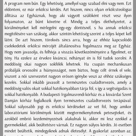
A program nem bűn. Egy lehetőség, amellyel vagy szabad élni vagy nem. Ezt
eldönteni, ez már erkölcsi kérdés. Azt hiszem, nincs olyan erkölcsteológiai
állítása az Egyháznak, hogy aki vágyott szülőként részt vesz ilyen
folyamaton, az bűnt követne el. Mindig a teljes élethelyzetet, a
körülményeket kell mérlegelni egy-egy döntésnél, s ha annak erkölcsi
megítélésére van szükség, akkor szintén lehetőség szerint a teljes képet kell
látni. De azt hiszem, törekvés sincs arra, hogy az ehhöz kapcsolódó
cselekedetek erkölcsi mércéjét általánosítva fogalmazza meg az Egyház.
Hogy nem javasolja, és felhívja a visszás következéményeire a figyelmet, ez
tény. Ha ezekre az érvekre kiváncsi, néhányat én is föl tudok sorolni. A
meddőség okai nagyon sokfélék lehetnek. Ha csupán mechanikusan
próbálják orvosolni a hiányosságot, nem biztos, hogy célt érnek el vele,
viszont a női szervezetet nagyon erősen igénybe veszi az ehhöz szükséges
kezelés. Sokkal inkább javasolt a természetes családtervezés, amely a
meddőség valós okait sokkal hatékonyabban tárja föl, s így a segítségadás is
sokkal hatékonyabb. A budapesti Irgalmasrendi kórház és a kisvárdai Szent
Damján kórház foglalkozik ilyen természetes családtervezés terápiával.
Sokkal súlyosabb jogi és erkölcsi kérdéseket az vet föl, hogy amikor
laboratóriumi körölmények között megtermékenyítenek petesejteket, és
azokból embrió kezdeményezések alakulnak ki, akkor mi lesz ezekkel a
gyermekekkel, akik beültetésre várnak. Ez nagyon súlyos kérdés. Jó esetben
mindet beültetik, mindegyiknek adnak életesélyt. A gyakorlat azonban az,