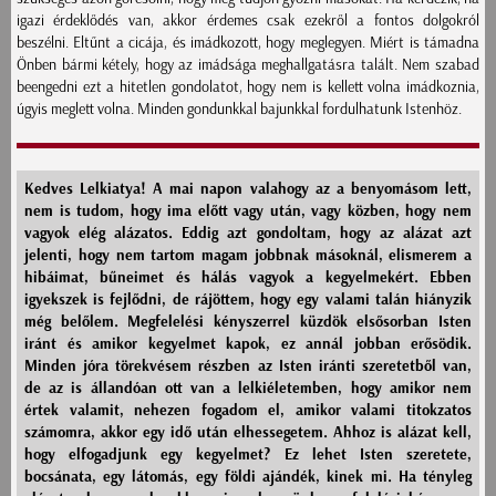
igazi érdeklődés van, akkor érdemes csak ezekről a fontos dolgokról
beszélni. Eltűnt a cicája, és imádkozott, hogy meglegyen. Miért is támadna
Önben bármi kétely, hogy az imádsága meghallgatásra talált. Nem szabad
beengedni ezt a hitetlen gondolatot, hogy nem is kellett volna imádkoznia,
úgyis meglett volna. Minden gondunkkal bajunkkal fordulhatunk Istenhöz.
Kedves Lelkiatya! A mai napon valahogy az a benyomásom lett,
nem is tudom, hogy ima előtt vagy után, vagy közben, hogy nem
vagyok elég alázatos. Eddig azt gondoltam, hogy az alázat azt
jelenti, hogy nem tartom magam jobbnak másoknál, elismerem a
hibáimat, bűneimet és hálás vagyok a kegyelmekért. Ebben
igyekszek is fejlődni, de rájöttem, hogy egy valami talán hiányzik
még belőlem. Megfelelési kényszerrel küzdök elsősorban Isten
iránt és amikor kegyelmet kapok, ez annál jobban erősödik.
Minden jóra törekvésem részben az Isten iránti szeretetből van,
de az is állandóan ott van a lelkiéletemben, hogy amikor nem
értek valamit, nehezen fogadom el, amikor valami titokzatos
számomra, akkor egy idő után elhessegetem. Ahhoz is alázat kell,
hogy elfogadjunk egy kegyelmet? Ez lehet Isten szeretete,
bocsánata, egy látomás, egy földi ajándék, kinek mi. Ha tényleg