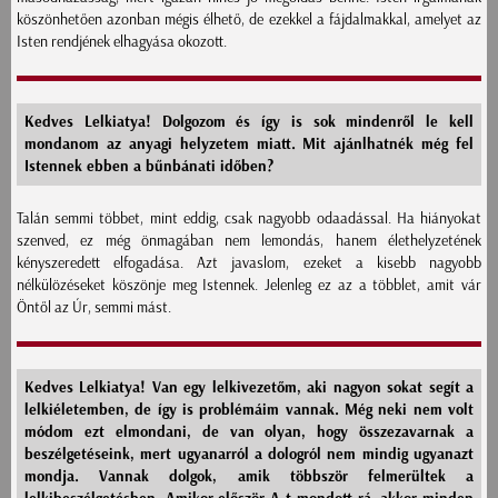
köszönhetően azonban mégis élhető, de ezekkel a fájdalmakkal, amelyet az
Isten rendjének elhagyása okozott.
Kedves Lelkiatya! Dolgozom és így is sok mindenről le kell
mondanom az anyagi helyzetem miatt. Mit ajánlhatnék még fel
Istennek ebben a bűnbánati időben?
Talán semmi többet, mint eddig, csak nagyobb odaadással. Ha hiányokat
szenved, ez még önmagában nem lemondás, hanem élethelyzetének
kényszeredett elfogadása. Azt javaslom, ezeket a kisebb nagyobb
nélkülözéseket köszönje meg Istennek. Jelenleg ez az a többlet, amit vár
Öntől az Úr, semmi mást.
Kedves Lelkiatya! Van egy lelkivezetőm, aki nagyon sokat segít a
lelkiéletemben, de így is problémáim vannak. Még neki nem volt
módom ezt elmondani, de van olyan, hogy összezavarnak a
beszélgetéseink, mert ugyanarról a dologról nem mindig ugyanazt
mondja. Vannak dolgok, amik többször felmerültek a