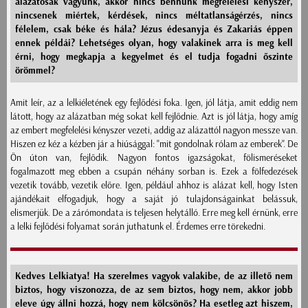
alázatosak vagyunk, akkor nincs bennünk megfelelési kényszer,
nincsenek miértek, kérdések, nincs méltatlanságérzés, nincs
félelem, csak béke és hála? Jézus édesanyja és Zakariás éppen
ennek példái? Lehetséges olyan, hogy valakinek arra is meg kell
érni, hogy megkapja a kegyelmet és el tudja fogadni őszinte
örömmel?
Amit leír, az a lelkiéletének egy fejlődési foka. Igen, jól látja, amit eddig nem
látott, hogy az alázatban még sokat kell fejlődnie. Azt is jól látja, hogy amíg
az embert megfelelési kényszer vezeti, addig az alázattól nagyon messze van.
Hiszen ez kéz a kézben jár a hiúsággal: "mit gondolnak rólam az emberek". De
Ön úton van, fejlődik. Nagyon fontos igazságokat, fölismeréseket
fogalmazott meg ebben a csupán néhány sorban is. Ezek a fölfedezések
vezetik tovább, vezetik előre. Igen, például ahhoz is alázat kell, hogy Isten
ajándékait elfogadjuk, hogy a saját jó tulajdonságainkat belássuk,
elismerjük. De a zárómondata is teljesen helytálló. Erre meg kell érnünk, erre
a lelki fejlődési folyamat során juthatunk el. Érdemes erre törekedni.
Kedves Lelkiatya! Ha szerelmes vagyok valakibe, de az illető nem
biztos, hogy viszonozza, de az sem biztos, hogy nem, akkor jobb
eleve úgy állni hozzá, hogy nem kölcsönös? Ha esetleg azt hiszem,