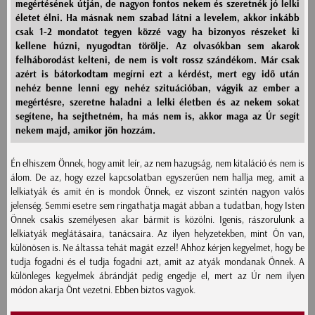
megértésének útján, de nagyon fontos nekem és szeretnék jó lelki
életet élni. Ha másnak nem szabad látni a levelem, akkor inkább
csak 1-2 mondatot tegyen közzé vagy ha bizonyos részeket ki
kellene húzni, nyugodtan törölje. Az olvasókban sem akarok
felháborodást kelteni, de nem is volt rossz szándékom. Már csak
azért is bátorkodtam megírni ezt a kérdést, mert egy idő után
nehéz benne lenni egy nehéz szituációban, vágyik az ember a
megértésre, szeretne haladni a lelki életben és az nekem sokat
segítene, ha sejthetném, ha más nem is, akkor maga az Úr segít
nekem majd, amikor jön hozzám.
Én elhiszem Önnek, hogy amit leír, az nem hazugság, nem kitaláció és nem is
álom. De az, hogy ezzel kapcsolatban egyszerűen nem hallja meg, amit a
lelkiatyák és amit én is mondok Önnek, ez viszont szintén nagyon valós
jelenség. Semmi esetre sem ringathatja magát abban a tudatban, hogy Isten
Önnek csakis személyesen akar bármit is közölni. Igenis, rászorulunk a
lelkiatyák meglátásaira, tanácsaira. Az ilyen helyzetekben, mint Ön van,
különösen is. Ne áltassa tehát magát ezzel! Ahhoz kérjen kegyelmet, hogy be
tudja fogadni és el tudja fogadni azt, amit az atyák mondanak Önnek. A
különleges kegyelmek ábrándját pedig engedje el, mert az Úr nem ilyen
módon akarja Önt vezetni. Ebben biztos vagyok.