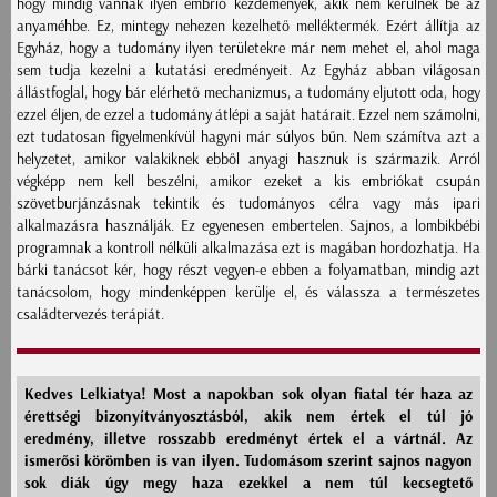
hogy mindig vannak ilyen embrió kezdemények, akik nem kerülnek be az
anyaméhbe. Ez, mintegy nehezen kezelhető melléktermék. Ezért állítja az
Egyház, hogy a tudomány ilyen területekre már nem mehet el, ahol maga
sem tudja kezelni a kutatási eredményeit. Az Egyház abban világosan
állástfoglal, hogy bár elérhető mechanizmus, a tudomány eljutott oda, hogy
ezzel éljen, de ezzel a tudomány átlépi a saját határait. Ezzel nem számolni,
ezt tudatosan figyelmenkívül hagyni már súlyos bűn. Nem számítva azt a
helyzetet, amikor valakiknek ebből anyagi hasznuk is származik. Arról
végképp nem kell beszélni, amikor ezeket a kis embriókat csupán
szövetburjánzásnak tekintik és tudományos célra vagy más ipari
alkalmazásra használják. Ez egyenesen embertelen. Sajnos, a lombikbébi
programnak a kontroll nélküli alkalmazása ezt is magában hordozhatja. Ha
bárki tanácsot kér, hogy részt vegyen-e ebben a folyamatban, mindig azt
tanácsolom, hogy mindenképpen kerülje el, és válassza a természetes
családtervezés terápiát.
Kedves Lelkiatya! Most a napokban sok olyan fiatal tér haza az
érettségi bizonyítványosztásból, akik nem értek el túl jó
eredmény, illetve rosszabb eredményt értek el a vártnál. Az
ismerősi körömben is van ilyen. Tudomásom szerint sajnos nagyon
sok diák úgy megy haza ezekkel a nem túl kecsegtető