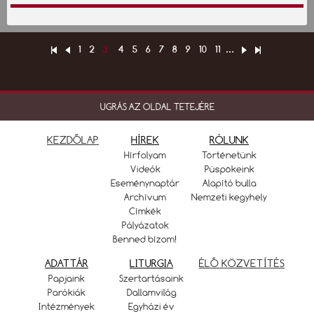
1
2
3
4
5
6
7
8
9
10
11
...
UGRÁS AZ OLDAL TETEJÉRE
KEZDŐLAP
HÍREK
RÓLUNK
Hírfolyam
Történetünk
Videók
Püspökeink
Eseménynaptár
Alapító bulla
Archívum
Nemzeti kegyhely
Címkék
Pályázatok
Benned bízom!
ADATTÁR
LITURGIA
ÉLŐ KÖZVETÍTÉS
Papjaink
Szertartásaink
Parókiák
Dallamvilág
Intézmények
Egyházi év