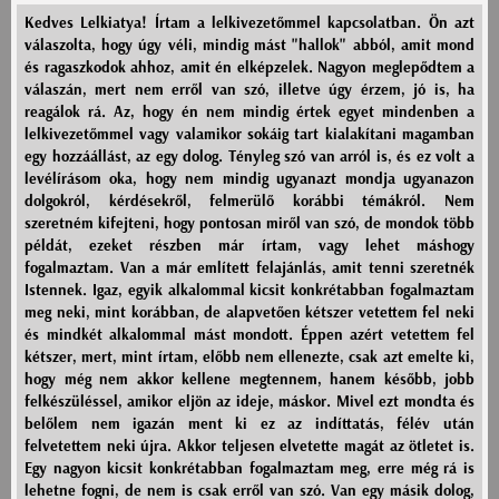
Kedves Lelkiatya! Írtam a lelkivezetőmmel kapcsolatban. Ön azt
válaszolta, hogy úgy véli, mindig mást "hallok" abból, amit mond
és ragaszkodok ahhoz, amit én elképzelek. Nagyon meglepődtem a
válaszán, mert nem erről van szó, illetve úgy érzem, jó is, ha
reagálok rá. Az, hogy én nem mindig értek egyet mindenben a
lelkivezetőmmel vagy valamikor sokáig tart kialakítani magamban
egy hozzáállást, az egy dolog. Tényleg szó van arról is, és ez volt a
levélírásom oka, hogy nem mindig ugyanazt mondja ugyanazon
dolgokról, kérdésekről, felmerülő korábbi témákról. Nem
szeretném kifejteni, hogy pontosan miről van szó, de mondok több
példát, ezeket részben már írtam, vagy lehet máshogy
fogalmaztam. Van a már említett felajánlás, amit tenni szeretnék
Istennek. Igaz, egyik alkalommal kicsit konkrétabban fogalmaztam
meg neki, mint korábban, de alapvetően kétszer vetettem fel neki
és mindkét alkalommal mást mondott. Éppen azért vetettem fel
kétszer, mert, mint írtam, előbb nem ellenezte, csak azt emelte ki,
hogy még nem akkor kellene megtennem, hanem később, jobb
felkészüléssel, amikor eljön az ideje, máskor. Mivel ezt mondta és
belőlem nem igazán ment ki ez az indíttatás, félév után
felvetettem neki újra. Akkor teljesen elvetette magát az ötletet is.
Egy nagyon kicsit konkrétabban fogalmaztam meg, erre még rá is
lehetne fogni, de nem is csak erről van szó. Van egy másik dolog,