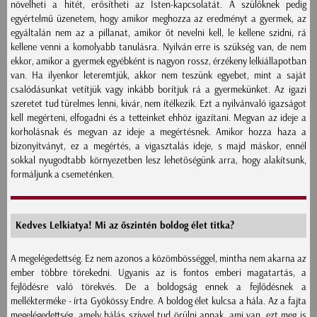
növelheti a hitét, erősítheti az Isten-kapcsolatát. A szülőknek pedig
egyértelmű üzenetem, hogy amikor meghozza az eredményt a gyermek, az
egyáltalán nem az a pillanat, amikor őt nevelni kell, le kellene szidni, rá
kellene venni a komolyabb tanulásra. Nyilván erre is szükség van, de nem
ekkor, amikor a gyermek egyébként is nagyon rossz, érzékeny lelkiállapotban
van. Ha ilyenkor leteremtjük, akkor nem teszünk egyebet, mint a saját
csalódásunkat vetítjük vagy inkább borítjuk rá a gyermekünket. Az igazi
szeretet tud türelmes lenni, kivár, nem ítélkezik. Ezt a nyilvánvaló igazságot
kell megérteni, elfogadni és a tetteinket ehhöz igazítani. Megvan az ideje a
korholásnak és megvan az ideje a megértésnek. Amikor hozza haza a
bizonyítványt, ez a megértés, a vigasztalás ideje, s majd máskor, ennél
sokkal nyugodtabb környezetben lesz lehetőségünk arra, hogy alakítsunk,
formáljunk a csemeténken.
Kedves Lelkiatya! Mi az őszintén boldog élet titka?
A megelégedettség. Ez nem azonos a közömbösséggel, mintha nem akarna az
ember többre törekedni. Ugyanis az is fontos emberi magatartás, a
fejlődésre való törekvés. De a boldogság ennek a fejlődésnek a
mellékterméke - írta Gyökössy Endre. A boldog élet kulcsa a hála. Az a fajta
megelégedettség, amely hálás szívvel tud örülni annak, ami van, ezt meg is