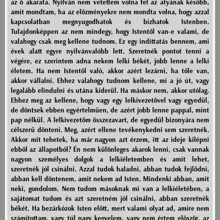
az ő akarata. Nyilván nem vetettem volna fel az atyának később,
amit mondtam, ha az előzményekre nem mondta volna, hogy azzal
kapcsolatban megnyugodhatok és bízhatok Istenben.
Tulajdonképpen az nem mindegy, hogy Istentől van-e valami, de
valahogy csak meg kellene tudnom. Ez egy indíttatás bennem, ami
évek alatt egyre nyilvánvalóbb lett. Szeretnék pontot tenni a
végére, ez szerintem adna nekem lelki békét, jobb lenne a lelki
életem. Ha nem Istentől való, akkor azért lezárni, ha tőle van,
akkor vállalni. Ehhez valahogy tudnom kellene, mi a jó út, vagy
legalább elindulni és utána kiderül. Ha máskor nem, akkor utólag.
Ehhez meg az kellene, hogy vagy egy lelkivezetővel vagy egyedül,
de döntsek ebben egyértelműen, de azért jobb lenne pappal, mint
pap nélkül. A lelkivezetőm összezavart, de egyedül bizonyára nem
célszerű dönteni. Meg, azért ellene tevékenykedni sem szeretnék.
Akkor mit tehetek, ha már nagyon azt érzem, itt az ideje kilépni
ebből az állapotból? Én nem különleges akarok lenni, csak vannak
nagyon személyes dolgok a lelkiéletemben és amit lehet,
szeretnék jól csinálni. Azzal tudok haladni, abban tudok fejlődni,
abban kell döntenem, amit nekem ad Isten. Mindenki abban, amit
neki, gondolom. Nem tudom másoknak mi van a lelkiéletében, a
sajátomat tudom és azt szeretném jól csinálni, abban szeretnék
békét. Ha bezárkózok Isten előtt, mert valami olyat ad, amire nem
számítottam, vagy túl nagy kegyelem, vagy nem értem először, az