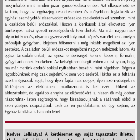
még inkább, mint minden józan gondolkodású ember. Azt elképzelhetőnek
tartom, hogy az egyházjog részletesebben és mélyebben foglalkozik az
egyházi személyektől elszenvedett erőszakos cselekedetekkel szemben, mint
a családon belüli erőszakkal. Hiszen a klerikusok által elkövetett ilyen
bűntények hatványozott erősségűeknek tekinthetők. Ma már nagyon sok
olyan intézkedés, olyan megszervezett folyamat, képzés van életben, amelyek
próbálják gyógyítani, idejében fölismerni s még inkább megelőzni az ilyen
eseteket. A családon belüli erőszakot megelőzni nagyon nehéznek látom. Az
egész társadalmunkat, az egész emberiséget kellene képezni, formálni,
gyógyítani ennek érdekében. Az kétségtelenül segít ebben az irányban, hogy
ma már merünk ezekről sokkal nyíltabban beszélni, mint régebben. Régen a
legtöbbünknek még csak sejtelmünk sem volt ezekről. Hátha ez a feltárás
azért mégiscsak segít, hogy ilyen fájdalmas dolgok, ilyen szörnyűségek ne
történjenek az életünkben. Imádkoznunk is kell ezért. Főként az
áldozatokért, de legalább annyira az elkövetőkért is, hiszen ők még jobban
rászorulnak Isten segítségére, hogy kiszabaduljanak a sátánnak ebből a
szörnyűséges csapdájából. Ezek az én gondolataim, de úgy sejtem, az
Egyház tanítása is hasonló lehet.
Kedves Lelkiatya! A kérdésemet egy saját tapasztalat ihlette.