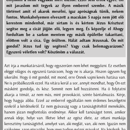
mit javaslom mit tegyek az ilyen emberrel szembe. A másik
történet amit el akarok mesélni, igaz apróságnak tűnik, nekem
fontos. Munkahelyemen elveszett a macskám 5 napja nem jött elő
kerestem mindenhol, már sírtam is és kértem Jézus Krisztust
segítse meg a cicát jöjjön elő, legyen meg. És képzelje el Ahogy
fordultam be a sarkon mentem egy másik épületbe takarítani,
előttem volt a cica. Úgy örültem. Hálát adtam Jézusnak. Ön mit
gondol? Jézus tud így segíteni? Vagy csak belemagyarázom?
Egyszerű véletlen volt? Köszönöm a válaszát.
Azt írja a munkatársáról, hogy egyszerűen nem lehet meggyőzni. Ez esetben
eléggé világos és egyszerű tanácsom, hogy ne is akarja. Hiszen úgysem fog
sikerülni. Hogy ő mit gondol, mit mond, erre Önnek vajmi kevés hatása van.
Ne is próbálkozzék ezzel. Ha vitára kerül a sor, annyit mondhat, hogy Ön ezt
másként gondolja, és kész. Semmit nem kell hozzátenni. Ha ő folytatni
akarja a témát, az nem más, mint provokáció, szinte bántalmazás. Kérje,
hogy hagyja abba. Ezzel az emberrel egyáltalán nem érdemes beszélgetni
ezekről a kérdésekről. Ez nem gyávaság vagy a tanúságtételtől menekülés,
hanem józan megfontolás eredménye. Akkor kell tanúságot tenni, amikor
annak ideje, helye van. Illetve lehet az egész élete, az ottani munkája
keresztény tanúságtétel, amelyet van, aki meglát, van, aki nem. Igazán nem
szükséges azon görcsölni, hogy meg tudjon győzni másokat. Ha kérdezik, ha