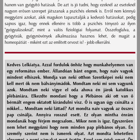
hanem van gyógyító hatásuk. De azt is jó tudni, hogy ezeknél az eseteknél
nagyon erősen szerepet játszanak a pszichés elemek is. Erről nem könnyű
meggyőzni azokat, akik magukon tapasztalják a kedvező hatásokat, pedig
sajnos igaz, hogy ennek ellenére is több a pszichés tényező az ilyen
"gyógyulásoknál", mint a valós fiziológiai folyamat. Összefoglalva, a
gyógyteák, gyógynövények alkalmazása hasznos lehet, de magát a
homeopátiát - miként ezt az említett orvost is! - jobb elkerülni.
Kedves Lelkiatya. Azzal fordulok önhöz hogy munkahelyemen van
egy református ember. Állandóan bánt engem, hogy naiv vagyok
mindent elhiszek. Mondja van neki otthon Szentképei neki nem
kell mert ők nem bálványimádók. Mondtam neki mi sem vagyunk
azok. Mondtam neki vigye el oda ahova én járok katolikus
plébániára. Elkezdte mondani hogy a Plébános aki ott van ő
bérmált engem oktatott kirándulni visz. Ő is ugyan úgy csinálta a
nőkkel... Mondtam neki láttad? Azt mondta naiv vagyok az összes
pap csinálja. Annyira rosszul esett. Ez olyan mintha énrám
mondanák hogy férjem megcsalom.. Mikor nem is igaz. Egyszerűen
nem lehet meggyőzni hogy nem minden pap plébános olyan. Én
személy szerint nem is ismerek olyat. Azt mondta lehetetlen
elnyomni a nemi vágyakat mert ösztön. Ezzel sem értek egyet. Ön