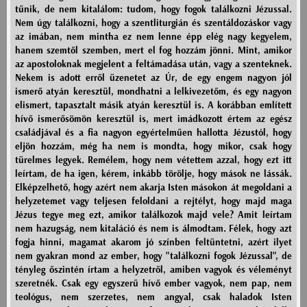
tűnik, de nem kitalálom: tudom, hogy fogok találkozni Jézussal.
Nem úgy találkozni, hogy a szentliturgián és szentáldozáskor vagy
az imában, nem mintha ez nem lenne épp elég nagy kegyelem,
hanem szemtől szemben, mert el fog hozzám jönni. Mint, amikor
az apostoloknak megjelent a feltámadása után, vagy a szenteknek.
Nekem is adott erről üzenetet az Úr, de egy engem nagyon jól
ismerő atyán keresztül, mondhatni a lelkivezetőm, és egy nagyon
elismert, tapasztalt másik atyán keresztül is. A korábban említett
hívő ismerősömön keresztül is, mert imádkozott értem az egész
családjával és a fia nagyon egyértelműen hallotta Jézustól, hogy
eljön hozzám, még ha nem is mondta, hogy mikor, csak hogy
türelmes legyek. Remélem, hogy nem vétettem azzal, hogy ezt itt
leírtam, de ha igen, kérem, inkább törölje, hogy mások ne lássák.
Elképzelhető, hogy azért nem akarja Isten másokon át megoldani a
helyzetemet vagy teljesen feloldani a rejtélyt, hogy majd maga
Jézus tegye meg ezt, amikor találkozok majd vele? Amit leírtam
nem hazugság, nem kitaláció és nem is álmodtam. Félek, hogy azt
fogja hinni, magamat akarom jó színben feltüntetni, azért ilyet
nem gyakran mond az ember, hogy "találkozni fogok Jézussal", de
tényleg őszintén írtam a helyzetről, amiben vagyok és véleményt
szeretnék. Csak egy egyszerű hívő ember vagyok, nem pap, nem
teológus, nem szerzetes, nem angyal, csak haladok Isten