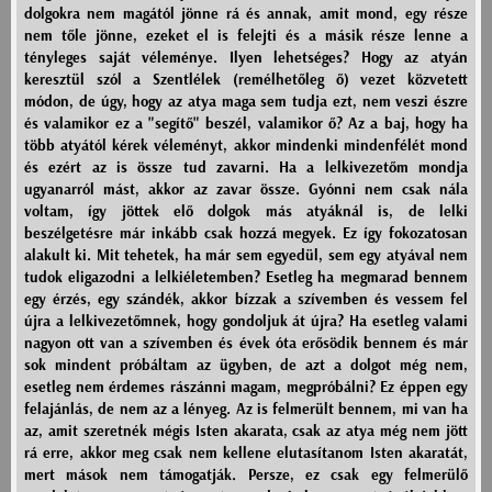
dolgokra nem magától jönne rá és annak, amit mond, egy része
nem tőle jönne, ezeket el is felejti és a másik része lenne a
tényleges saját véleménye. Ilyen lehetséges? Hogy az atyán
keresztül szól a Szentlélek (remélhetőleg ő) vezet közvetett
módon, de úgy, hogy az atya maga sem tudja ezt, nem veszi észre
és valamikor ez a "segítő" beszél, valamikor ő? Az a baj, hogy ha
több atyától kérek véleményt, akkor mindenki mindenfélét mond
és ezért az is össze tud zavarni. Ha a lelkivezetőm mondja
ugyanarról mást, akkor az zavar össze. Gyónni nem csak nála
voltam, így jöttek elő dolgok más atyáknál is, de lelki
beszélgetésre már inkább csak hozzá megyek. Ez így fokozatosan
alakult ki. Mit tehetek, ha már sem egyedül, sem egy atyával nem
tudok eligazodni a lelkiéletemben? Esetleg ha megmarad bennem
egy érzés, egy szándék, akkor bízzak a szívemben és vessem fel
újra a lelkivezetőmnek, hogy gondoljuk át újra? Ha esetleg valami
nagyon ott van a szívemben és évek óta erősödik bennem és már
sok mindent próbáltam az ügyben, de azt a dolgot még nem,
esetleg nem érdemes rászánni magam, megpróbálni? Ez éppen egy
felajánlás, de nem az a lényeg. Az is felmerült bennem, mi van ha
az, amit szeretnék mégis Isten akarata, csak az atya még nem jött
rá erre, akkor meg csak nem kellene elutasítanom Isten akaratát,
mert mások nem támogatják. Persze, ez csak egy felmerülő