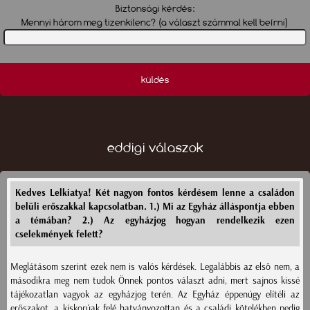
Biztonsági kérdés:
Mennyi három meg tizenkilenc? (a választ számmal kell beírni)
küldés
eddigi válaszok
Kedves Lelkiatya! Két nagyon fontos kérdésem lenne a családon
belüli erőszakkal kapcsolatban. 1.) Mi az Egyház álláspontja ebben
a témában? 2.) Az egyházjog hogyan rendelkezik ezen
cselekmények felett?
Meglátásom szerint ezek nem is valós kérdések. Legalábbis az első nem, a
másodikra meg nem tudok Önnek pontos választ adni, mert sajnos kissé
tájékozatlan vagyok az egyházjog terén. Az Egyház éppenúgy elítéli az
erőszakot, a kiskorúak felé hatványozottan és a családi kötelékben pedig