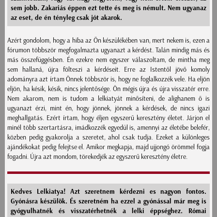
sem jobb. Zakariás éppen ezt tette és meg is némult. Nem ugyanaz
az eset, de én tényleg csak jót akarok.
Azért gondolom, hogy a hiba az Ön készülékében van, mert nekem is, ezen a
fórumon többször megfogalmazta ugyanazt a kérdést. Talán mindig más és
más összefüggésben. Én ezekre nem egyszer válaszoltam, de mintha meg
sem hallaná, újra fölteszi a kérdéseit. Erre az Istentől jövő komoly
adományra azt írtam Önnek többször is, hogy ne foglalkozzék vele. Ha eljön
eljön, ha késik, késik, nincs jelentősége. Ön mégis újra és újra visszatér erre.
Nem akarom, nem is tudom a lelkiatyát minősíteni, de alighanem ő is
ugyanazt érzi, mint én, hogy jönnek, jönnek a kérdések, de nincs igazi
meghallgatás. Ezért írtam, hogy éljen egyszerű keresztény életet. Járjon el
minél több szertartásra, imádkozzék egyedül is, amennyi az életébe belefér,
közben pedig gyakorolja a szeretet, ahol csak tudja. Ezeket a különleges
ajándékokat pedig felejtse el. Amikor megkapja, majd ujjongó örömmel fogja
fogadni. Újra azt mondom, törekedjék az egyszerű keresztény életre.
Kedves Lelkiatya! Azt szeretnem kérdezni es nagyon fontos.
Gyónásra készülök. És szeretném ha ezzel a gyónással már meg is
gyógyulhatnék és visszatérhetnék a lelki éppséghez. Római