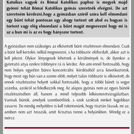
Katoikus vagyok és Római Katolikus paphoz is megyek majd
gyónni tehát Római Katolikus gyónás szeretnék elvégzni. De azt
szeretném kérdezni,hogy a gyónásban szóról szóra kell elmondani
egy bűnt tehát pontosan ugy ahogy tortent ott ahol es hogyan is
tortent vagy elég elmondani a bűnt magát megnevezni hogy mi is
az a bun mi is az es hogy hányszor tortent.
A gyónásban nem szükséges az elkövetett bűnt részletesen elmondani. Csak
a bűnt kell kertelés nélkül megnevezni, s ha többször előfordult, akkor azt is
kell jelezni. Olykor lényegesek lehetnek a körülmények is, de ilyenkor a
gyóntató atya ezekre többnyire rá is kérdez. Ám ami ennél fontosabb, hogy
nem helyes egyetlen bűnre koncentrálni. Kérdéséből arra következtetek,
hogy most egy bűn van a szeme előtt, melyet talán többször is elkövetett, de
ennek részletezése helyett sokkal fontosabb, hogy a többi bűnét is vegye
számba, azokról se feledkezzék meg. Az alapos gyónás nem az egyes bűnök
részletezésében áll, hanem a minél teljesebb lelkiismeretvizsgálatban.
Vannak bűnök, amelyek szembeötlőek, s ezek szoktak minket legjobban
zavarni. De mindig mélyebbre is kell tekintenünk, hogy tisztán lássuk, mi az,
amiben nem azt tesszük, amit Krisztus tenne a helyünkben. Mindig ez a
mérce.