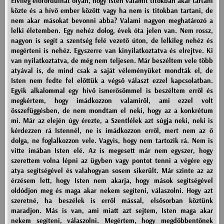
Elvileg előfordulhat olyan, hogy Isten valamit titokban akar tartani
közte és a hívő ember között vagy ha nem is titokban tartani, de
nem akar másokat bevonni abba? Valami nagyon meghatározó a
lelki életemben. Egy nehéz dolog, évek óta jelen van. Nem rossz,
nagyon is segít a szentség felé vezető úton, de lelkileg nehéz és
megérteni is nehéz. Egyszerre van kinyilatkoztatva és elrejtve. Ki
van nyilatkoztatva, de még nem teljesen. Már beszéltem vele több
atyával is, de mind csak a saját véleményüket mondták el, de
Isten nem fedte fel előttük a végső választ ezzel kapcsolatban.
Egyik alkalommal egy hívő ismerősömmel is beszéltem erről és
megkértem, hogy imádkozzon valamiről, ami ezzel volt
összefüggésben, de nem mondtam el neki, hogy az a konkrétum
mi. Már az elején úgy érezte, a Szentlélek azt súgja neki, neki is
kérdezzen rá Istennél, ne is imádkozzon erről, mert nem az ő
dolga, ne foglalkozzon vele. Vagyis, hogy nem tartozik rá. Nem is
vitte imában Isten elé. Az is megesett már nem egyszer, hogy
szerettem volna lépni az ügyben vagy pontot tenni a végére egy
atya segítségével és valahogyan sosem sikerült. Már szinte az az
érzésem lett, hogy Isten nem akarja, hogy mások segítségével
oldódjon meg és maga akar nekem segíteni, válaszolni. Hogy azt
szeretné, ha beszélek is erről mással, elsősorban köztünk
maradjon. Más is van, ami miatt azt sejtem, Isten maga akar
nekem segíteni, válaszolni. Megértem, hogy megdöbbentőnek