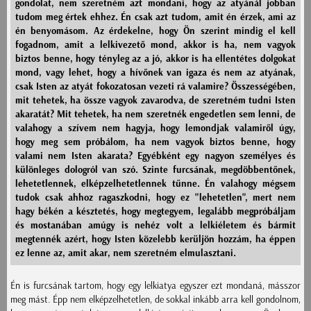
gondolat, nem szeretném azt mondani, hogy az atyánál jobban
tudom meg értek ehhez. Én csak azt tudom, amit én érzek, ami az
én benyomásom. Az érdekelne, hogy Ön szerint mindig el kell
fogadnom, amit a lelkivezető mond, akkor is ha, nem vagyok
biztos benne, hogy tényleg az a jó, akkor is ha ellentétes dolgokat
mond, vagy lehet, hogy a hívőnek van igaza és nem az atyának,
csak Isten az atyát fokozatosan vezeti rá valamire? Összességében,
mit tehetek, ha össze vagyok zavarodva, de szeretném tudni Isten
akaratát? Mit tehetek, ha nem szeretnék engedetlen sem lenni, de
valahogy a szívem nem hagyja, hogy lemondjak valamiről úgy,
hogy meg sem próbálom, ha nem vagyok biztos benne, hogy
valami nem Isten akarata? Egyébként egy nagyon személyes és
különleges dologról van szó. Szinte furcsának, megdöbbentőnek,
lehetetlennek, elképzelhetetlennek tűnne. Én valahogy mégsem
tudok csak ahhoz ragaszkodni, hogy ez "lehetetlen", mert nem
hagy békén a késztetés, hogy megtegyem, legalább megpróbáljam
és mostanában amúgy is nehéz volt a lelkiéletem és bármit
megtennék azért, hogy Isten közelebb kerüljön hozzám, ha éppen
ez lenne az, amit akar, nem szeretném elmulasztani.
Én is furcsának tartom, hogy egy lelkiatya egyszer ezt mondaná, másszor
meg mást. Épp nem elképzelhetetlen, de sokkal inkább arra kell gondolnom,