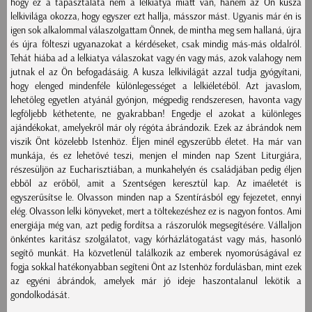
hogy ez a tapasztalata nem a lelkiatya miatt van, hanem az Ön kusza
lelkivilága okozza, hogy egyszer ezt hallja, másszor mást. Ugyanis már én is
igen sok alkalommal válaszolgattam Önnek, de mintha meg sem hallaná, újra
és újra fölteszi ugyanazokat a kérdéseket, csak mindig más-más oldalról.
Tehát hiába ad a lelkiatya válaszokat vagy én vagy más, azok valahogy nem
jutnak el az Ön befogadásáig. A kusza lelkivilágát azzal tudja gyógyítani,
hogy elenged mindenféle különlegességet a lelkiéletéből. Azt javaslom,
lehetőleg egyetlen atyánál gyónjon, mégpedig rendszeresen, havonta vagy
legföljebb kéthetente, ne gyakrabban! Engedje el azokat a különleges
ajándékokat, amelyekről már oly régóta ábrándozik. Ezek az ábrándok nem
viszik Önt közelebb Istenhöz. Éljen minél egyszerűbb életet. Ha már van
munkája, és ez lehetővé teszi, menjen el minden nap Szent Liturgiára,
részesüljön az Eucharisztiában, a munkahelyén és családjában pedig éljen
ebből az erőből, amit a Szentségen keresztül kap. Az imaéletét is
egyszerűsítse le. Olvasson minden nap a Szentírásból egy fejezetet, ennyi
elég. Olvasson lelki könyveket, mert a töltekezéshez ez is nagyon fontos. Ami
energiája még van, azt pedig fordítsa a rászorulók megsegítésére. Vállaljon
önkéntes karitász szolgálatot, vagy kórházlátogatást vagy más, hasonló
segítő munkát. Ha közvetlenül találkozik az emberek nyomorúságával ez
fogja sokkal hatékonyabban segíteni Önt az Istenhöz fordulásban, mint ezek
az egyéni ábrándok, amelyek már jó ideje haszontalanul lekötik a
gondolkodását.