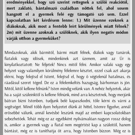
eredményekkel, hogy szó szerint rettegnek a szülői reakciótól,
mert zaklató, bántalmazó családban nőttek fel, ahol sosem
hangzott el a gyermek felé egy támogató szó sem. Ezzel
kapcsolatban két kérdésem lenne: 1.) Mit üzenne ezeknek a
diákoknak, akik most a fentebb leírt körülmények miatt félnek?
2m) mit üzenne azoknak a szülőknek, akik ilyen negatív módon
várják otthon a gyermeküket?
Mindazoknak, akik bármitől, bármi miatt félnek, diákok vagy tanárok,
fiatalok vagy idősek, mindenkinek azt üzenem, amit az Úr is
kinyilatkoztatott: Ne féljetek! Nincs mitől félni. Amikor valaki vagy egy
helyzet vagy valamilyen körülmény félelemre késztet, ezzel csak azt akarja
elérni, hogy felejtsd el Istent, felejtsd el, hogy ő végtelenül hatalmas, és
ráadásul szeret téged. De ez a félelemkeltés hazugság, bárhonnan is jön.
Mitől, kitől kellene félnünk? Isten mindig velünk van. A nehéz helyzetek, akár
ha a saját szüleinktől is kellene félnünk, mind arra késztetnek, hogy merjünk
bátran bízni Istenben, tudjunk belé kapaszkodni, tőle kérni és várni a
segítséget. Minél több ilyen helyzetet élünk át hittel, Istenre figyelve, annál
erősebbé válunk, annál kevésbé leszünk majd az emberi kapcsolatokban
sebezhetőek. Tehát még ez az egyébként nyilvánvalóan nagyon rossz dolog
is, amikor a gyermek vagy a fiatal nem megértést kap a szüleitől, hanem
bántást, még ez is taníthatja őt arra, hogy Istenben bízzon. Még ez is