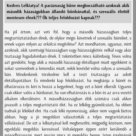
Kedves Lelkiatya! A paráznaság büne megbocsátható azoknak akik
második házaságukban állandó bünbánattal, és szexuális élettől
mentesen élnek??? Ők teljes feloldozást kapnak???
Ha jól értem, azt veti föl, hogy a második házasságban teljes
megtartóztatásban élnek, de olykor mégis követnek el szexuális bűnöket, s
ennek vajon milyen az erkölcsi megítélése? Azt mondhatom, ugyanaz, mint
azoknak, akik szentségi házasságban vagy házasságkötés nélkül vagy akár
tisztasági fogadalomban élnek. E tekintetben nincs különbség. Téves volna
azt gondolni, hogy akik a második házassági életállapot miatt egyébként is
sokat szenvednek a lemondás miatt, nekik kevésbé volna súlyos a szexuális
bűn. Mindenkinek törekednie kell a testi tisztaságra az adott
életállapotában. És mindenki kap feloldozást, ha megbánja a bűnét és
elhatározza és kéri is hozzá a kegyelmet, hogy ezt a bűnt elkerüli. Ugyanis
csak ekkor valós a bűnbánat, ha van elhatározás is a bűn és az arra vezető
alkalom elkerülésére. A másodházasságban élők számára csak akkor
javasolt a teljes megtartóztató élet, ha ez lelkileg gyümölcsöző, ha ebben
tudnak jó lélekkel élni. Ha csak lelki nyomorúság, akkor nem vagyok biztos
abban, hogy a jó megoldást választották a teljes megtartóztatás
vállalásával. De ezt a lelkiatyával kell megbeszélni, mégpedig közösen, nem
egyoldalú megoldás kereséssel. Voltaképpen éppen ezért kerülendő a
másodházasság, mert igazán nincs jó megoldás benne. Isten irgalmának