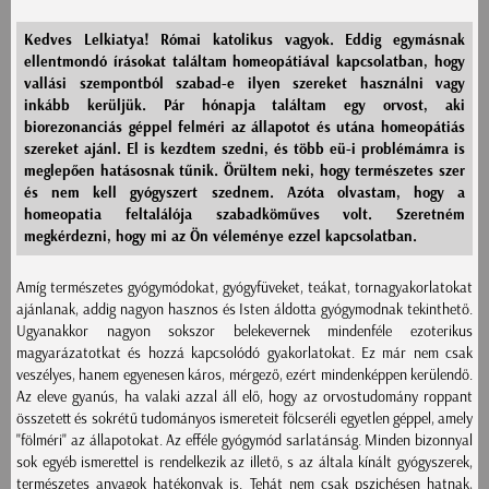
Kedves Lelkiatya! Római katolikus vagyok. Eddig egymásnak
ellentmondó írásokat találtam homeopátiával kapcsolatban, hogy
vallási szempontból szabad-e ilyen szereket használni vagy
inkább kerüljük. Pár hónapja találtam egy orvost, aki
biorezonanciás géppel felméri az állapotot és utána homeopátiás
szereket ajánl. El is kezdtem szedni, és több eü-i problémámra is
meglepően hatásosnak tűnik. Örültem neki, hogy természetes szer
és nem kell gyógyszert szednem. Azóta olvastam, hogy a
homeopatia feltalálója szabadköműves volt. Szeretném
megkérdezni, hogy mi az Ön véleménye ezzel kapcsolatban.
Amíg természetes gyógymódokat, gyógyfüveket, teákat, tornagyakorlatokat
ajánlanak, addig nagyon hasznos és Isten áldotta gyógymodnak tekinthető.
Ugyanakkor nagyon sokszor belekevernek mindenféle ezoterikus
magyarázatotkat és hozzá kapcsolódó gyakorlatokat. Ez már nem csak
veszélyes, hanem egyenesen káros, mérgező, ezért mindenképpen kerülendő.
Az eleve gyanús, ha valaki azzal áll elő, hogy az orvostudomány roppant
összetett és sokrétű tudományos ismereteit fölcseréli egyetlen géppel, amely
"fölméri" az állapotokat. Az efféle gyógymód sarlatánság. Minden bizonnyal
sok egyéb ismerettel is rendelkezik az illető, s az általa kínált gyógyszerek,
természetes anyagok hatékonyak is. Tehát nem csak pszichésen hatnak,