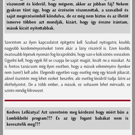
viszonzott és kiderül, hogy mégsem, akkor az jobban fáj? Nekem
gyakran tűnt úgy, hogy az érzéseim viszonzottak, a szavaiból és
saját megérzéseimből kiindulva, de ez még nem biztos és az illetőt
ismerve többen azt mondják, kizárt, hogy így érezne irántam,
mások kicsit nyitottabbak.
Szerintem az ilyen kapcsolatot építgetni kell. Szabad nyitogatni, kisebb,
nagyobb kezdeményezéseket tenni akár a lány részéről is. Ezen kisebb,
óvatosabb lépések nyomán fog kirajzolódni, hogy van-e kölcsönös vonzalom.
Ügyelni kell, hogy egyik fél se csapja be saját magát, kivált ne a másikat. Az
is fontos tanácsom még ilyen esetben, hogy a mások véleményére ilyenkor
nem (sem!) kell adni. Elegendő egyetlen vagy esetleg még egy közeli jóbarát,
akivel őszintén meg lehet ezeket beszélni, aki esetleg kívülről tudja látni az
élethelyzetet, De a több ember, a mások, ez sohasem lehet mérvadó, ez
szinte mindig félrevezet.
Kedves Lelkiatya! Azt szeretném meg kérdezni hogy miért bün a
Lombikbébi program??? És az így fogant babákat nem is
keresztelik meg???