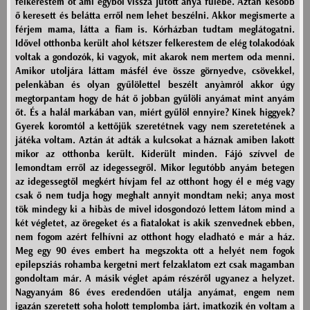
felkerestem őt ami egyből vissza jutott anya fülébe. Aztán később
ő keresett és belátta erről nem lehet beszélni. Akkor megismerte a
férjem mama, látta a fiam is. Kórházban tudtam meglátogatni.
Idővel otthonba került ahol kétszer felkerestem de elég tolakodóak
voltak a gondozók, ki vagyok, mit akarok nem mertem oda menni.
Amikor utoljára láttam másfél éve össze görnyedve, csövekkel,
pelenkàban és olyan gyűlölettel beszélt anyàmról akkor úgy
megtorpantam hogy de hát ő jobban gyűlöli anyámat mint anyám
őt. És a halál markában van, miért gyűlöl ennyire? Kinek higgyek?
Gyerek koromtól a kettőjük szeretétnek vagy nem szeretetének a
játéka voltam. Aztán át adták a kulcsokat a háznak amiben lakott
mikor az otthonba került. Kiderült minden. Fájó szívvel de
lemondtam erről az idegessegről. Mikor legutóbb anyám betegen
az idegessegtől megkért hívjam fel az otthont hogy él e még vagy
csak ő nem tudja hogy meghalt annyit mondtam neki; anya most
tök mindegy ki a hibàs de mivel idosgondozó lettem látom mind a
két végletet, az öregeket és a fiatalokat is akik szenvednek ebben,
nem fogom azért felhívni az otthont hogy eladható e már a ház.
Meg egy 90 éves embert ha megszokta ott a helyét nem fogok
epilepsziás rohamba kergetni mert felzaklatom ezt csak magamban
gondoltam már. A másik véglet apám részéről ugyanez a helyzet.
Nagyanyám 86 éves eredendően utálja anyámat, engem nem
igazán szeretett soha holott templomba járt, imatkozik én voltam a