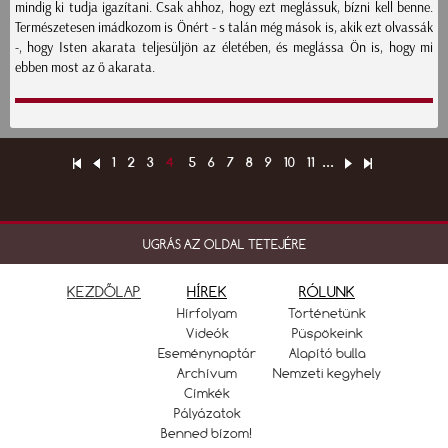
mindig ki tudja igazítani. Csak ahhoz, hogy ezt meglássuk, bízni kell benne.
Természetesen imádkozom is Önért - s talán még mások is, akik ezt olvassák
-, hogy Isten akarata teljesüljön az életében, és meglássa Ön is, hogy mi
ebben most az ő akarata.
1
2
3
4
5
6
7
8
9
10
11
...
UGRÁS AZ OLDAL TETEJÉRE
KEZDŐLAP
HÍREK
RÓLUNK
Hírfolyam
Történetünk
Videók
Püspökeink
Eseménynaptár
Alapító bulla
Archívum
Nemzeti kegyhely
Címkék
Pályázatok
Benned bízom!