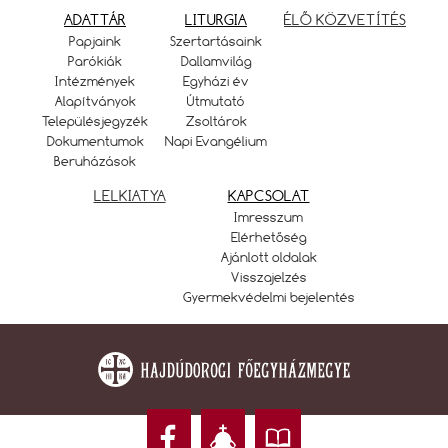
ADATTÁR
LITURGIA
ÉLŐ KÖZVETÍTÉS
Papjaink
Szertartásaink
Parókiák
Dallamvilág
Intézmények
Egyházi év
Alapítványok
Útmutató
Településjegyzék
Zsoltárok
Dokumentumok
Napi Evangélium
Beruházások
LELKIATYA
KAPCSOLAT
Imresszum
Elérhetőség
Ajánlott oldalak
Visszajelzés
Gyermekvédelmi bejelentés