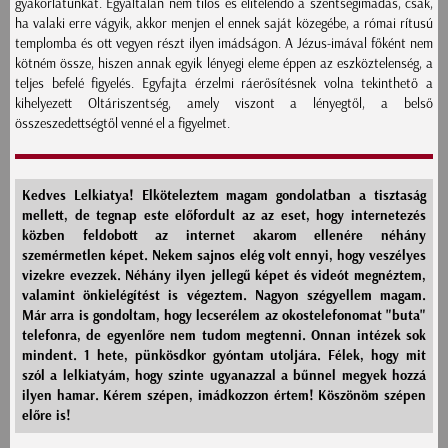
gyakorlatunkat. Egyáltalán nem tilos és elítélendő a szentségimádás, csak,
ha valaki erre vágyik, akkor menjen el ennek saját közegébe, a római rítusú
templomba és ott vegyen részt ilyen imádságon. A Jézus-imával főként nem
kötném össze, hiszen annak egyik lényegi eleme éppen az eszköztelenség, a
teljes befelé figyelés. Egyfajta érzelmi ráerősítésnek volna tekinthető a
kihelyezett Oltáriszentség, amely viszont a lényegtől, a belső
összeszedettségtől venné el a figyelmet.
Kedves Lelkiatya! Elköteleztem magam gondolatban a tisztaság
mellett, de tegnap este előfordult az az eset, hogy internetezés
közben feldobott az internet akarom ellenére néhány
szemérmetlen képet. Nekem sajnos elég volt ennyi, hogy veszélyes
vizekre evezzek. Néhány ilyen jellegű képet és videót megnéztem,
valamint önkielégítést is végeztem. Nagyon szégyellem magam.
Már arra is gondoltam, hogy lecserélem az okostelefonomat "buta"
telefonra, de egyenlőre nem tudom megtenni. Onnan intézek sok
mindent. 1 hete, pünkösdkor gyóntam utoljára. Félek, hogy mit
szól a lelkiatyám, hogy szinte ugyanazzal a bűnnel megyek hozzá
ilyen hamar. Kérem szépen, imádkozzon értem! Köszönöm szépen
előre is!