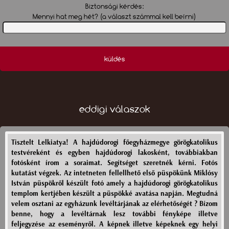
Biztonsági kérdés:
Mennyi hat meg hét? (a választ számmal kell beírni)
küldés
eddigi válaszok
Tisztelt Lelkiatya! A hajdúdorogi főegyházmegye görögkatolikus
testvéreként és egyben hajdúdorogi lakosként, továbbiakban
fotósként írom a soraimat. Segítséget szeretnék kérni. Fotós
kutatást végzek. Az intetneten fellellhető első püspökünk Miklósy
István püspökről készült fotó amely a hajdúdorogi görögkatolikus
templom kertjében készült a püspökké avatása napján. Megtudná
velem osztani az egyházunk levéltárjának az elérhetőségét ? Bízom
benne, hogy a levéltárnak lesz további fényképe illetve
feljegyzése az eseményről. A képnek illetve képeknek egy helyi