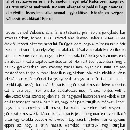
ahol ezt szívesen és méltó módon megélnék? Különösen szépnek
és rítusunkhoz méltónak tudnám elképzelni például egy csendes,
elmélyült Jézus-ima alkalommal egybekötve. Köszönöm szépen
válaszát és áldását! Bence
Kedves Bence! Valóban, ez a fajta ájtatosság jelen volt a görögkatolikus
szokásainkban, főként a XX. század első felében. Talán a 70-es, 80-as
évektől kezdett háttérbe szorulni. Én úgy tudom, hogy a múzeumunk is őriz
ilyen monstranciát, amely szögletes alaku tartóval van kialakítva. Amiket én
láttam, azok nem voltak nagyon míves munkák, inkább ügyes kezű mesterek
alakították ki ezt a sajátos szentségtartót. Nem árt tudni, azonban, hogy a
nálunk gyakorlatban lévő szentségimádás nem olyan volt, mint amilyen
mostanában terjed a római katolikus egyházban. Ma már inkább a Jézus
jelenlétében való csöndet hangsúlyozzák, ahogy arra Ön is utal, mint a
régebbi ájtatossági formulát. Ugyanis mi, görögkatolikusok, illetve az őseink
ezt is sajátosan, sok énekkel valósították meg. Persze, fontos volt a
kihelyezett Oltáriszentség jelenléte, de nagyjából hasonlóan énekelték el ezt
az ájtatosságot, mint a parakliszt, vagy más paraliturgikus imánkat. Lehet,
hogy külön engedély kell hozzá, ha valaki szeretne ilyet végezni a
görögkatolikus szertartáson belül, ugyanis jelent meg már erre vonatkozó
tiltás egy korábbi püspöki körlevélben. Egyházunk fejlődési iránya ugyanis
éppen az, hogy a latin hatású elemektől tisztítsuk meg liturgikus