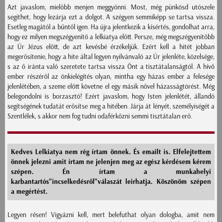
Azt javaslom, mielőbb menjen meggyónni. Most, még pünkösd utószele
segíthet, hogy lezárja ezt a dolgot. A szégyen semmiképp se tartsa vissza.
Esetleg magától a bűntől igen. Ha újra jelentkezik a kísértés, gondolhat arra,
hogy ez milyen megszégyenítő a lelkiatya előtt. Persze, még megszégyenítőbb
az Úr Jézus előtt, de azt kevésbé érzékeljük. Ezért kell a hitét jobban
megerősítenie, hogy a hite által legyen nyilvánvaló az Úr jelenléte, közelsége,
s az ő iránta való szeretete tartsa vissza Önt a tisztátalanságtól. A hívő
ember részéről az önkielégítés olyan, mintha egy házas ember a felesége
jelenlétében, a szeme előtt követne el egy másik nővel házasságtörést. Még
belegondolni is borzasztó! Ezért javaslom, hogy Isten jelenlétét, állandó
segítségének tudatát erősítse meg a hitében. Járja át lényét, személyiségét a
Szentlélek, s akkor nem fog tudni odaférkőzni semmi tisztátalan erő.
Kedves Lelkiatya nem rég írtam önnek. És emailt is. Elfelejtettem
önnek jelezni amit írtam ne jelenjen meg az egész kérdésem kérem
szépen. Én írtam a munkahelyi
karbantartós"incselkedésről"válaszát leirhatja. Köszönöm szépen
a megértést.
Legyen résen! Vigyázni kell, mert belefuthat olyan dologba, amit nem