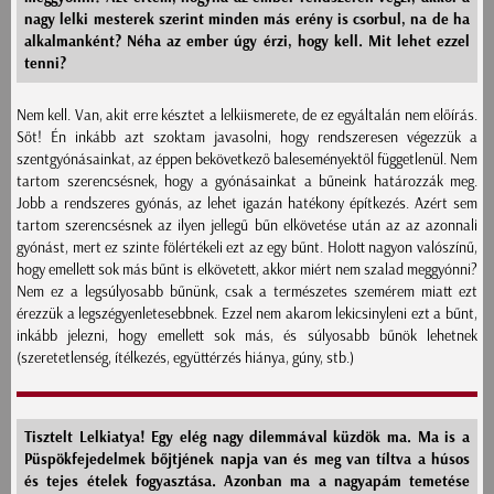
nagy lelki mesterek szerint minden más erény is csorbul, na de ha
alkalmanként? Néha az ember úgy érzi, hogy kell. Mit lehet ezzel
tenni?
Nem kell. Van, akit erre késztet a lelkiismerete, de ez egyáltalán nem előírás.
Sőt! Én inkább azt szoktam javasolni, hogy rendszeresen végezzük a
szentgyónásainkat, az éppen bekövetkező baleseményektől függetlenül. Nem
tartom szerencsésnek, hogy a gyónásainkat a bűneink határozzák meg.
Jobb a rendszeres gyónás, az lehet igazán hatékony építkezés. Azért sem
tartom szerencsésnek az ilyen jellegű bűn elkövetése után az az azonnali
gyónást, mert ez szinte fölértékeli ezt az egy bűnt. Holott nagyon valószínű,
hogy emellett sok más bűnt is elkövetett, akkor miért nem szalad meggyónni?
Nem ez a legsúlyosabb bűnünk, csak a természetes szemérem miatt ezt
érezzük a legszégyenletesebbnek. Ezzel nem akarom lekicsinyleni ezt a bűnt,
inkább jelezni, hogy emellett sok más, és súlyosabb bűnök lehetnek
(szeretetlenség, ítélkezés, együttérzés hiánya, gúny, stb.)
Tisztelt Lelkiatya! Egy elég nagy dilemmával küzdök ma. Ma is a
Püspökfejedelmek bőjtjének napja van és meg van tíltva a húsos
és tejes ételek fogyasztása. Azonban ma a nagyapám temetése