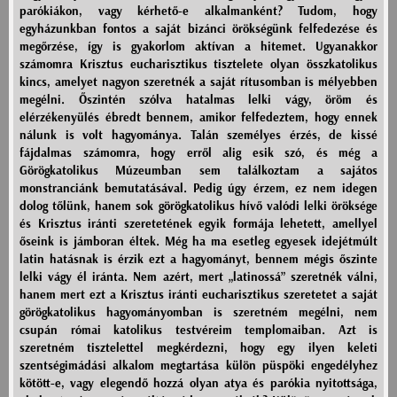
parókiákon, vagy kérhető-e alkalmanként? Tudom, hogy
egyházunkban fontos a saját bizánci örökségünk felfedezése és
megőrzése, így is gyakorlom aktívan a hitemet. Ugyanakkor
számomra Krisztus eucharisztikus tisztelete olyan összkatolikus
kincs, amelyet nagyon szeretnék a saját rítusomban is mélyebben
megélni. Őszintén szólva hatalmas lelki vágy, öröm és
elérzékenyülés ébredt bennem, amikor felfedeztem, hogy ennek
nálunk is volt hagyománya. Talán személyes érzés, de kissé
fájdalmas számomra, hogy erről alig esik szó, és még a
Görögkatolikus Múzeumban sem találkoztam a sajátos
monstranciánk bemutatásával. Pedig úgy érzem, ez nem idegen
dolog tőlünk, hanem sok görögkatolikus hívő valódi lelki öröksége
és Krisztus iránti szeretetének egyik formája lehetett, amellyel
őseink is jámboran éltek. Még ha ma esetleg egyesek idejétmúlt
latin hatásnak is érzik ezt a hagyományt, bennem mégis őszinte
lelki vágy él iránta. Nem azért, mert „latinossá” szeretnék válni,
hanem mert ezt a Krisztus iránti eucharisztikus szeretetet a saját
görögkatolikus hagyományomban is szeretném megélni, nem
csupán római katolikus testvéreim templomaiban. Azt is
szeretném tisztelettel megkérdezni, hogy egy ilyen keleti
szentségimádási alkalom megtartása külön püspöki engedélyhez
kötött-e, vagy elegendő hozzá olyan atya és parókia nyitottsága,