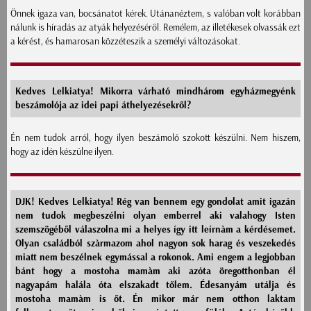
Önnek igaza van, bocsánatot kérek. Utánanéztem, s valóban volt korábban
nálunk is híradás az atyák helyezéséről. Remélem, az illetékesek olvassák ezt
a kérést, és hamarosan közzéteszik a személyi változásokat.
Kedves Lelkiatya! Mikorra várható mindhárom egyházmegyénk
beszámolója az idei papi áthelyezésekről?
Én nem tudok arról, hogy ilyen beszámoló szokott készülni. Nem hiszem,
hogy az idén készülne ilyen.
DJK! Kedves Lelkiatya! Rég van bennem egy gondolat amit igazán
nem tudok megbeszélni olyan emberrel aki valahogy Isten
szemszögéből válaszolna mi a helyes így itt leírnàm a kérdésemet.
Olyan családból szàrmazom ahol nagyon sok harag és veszekedés
miatt nem beszélnek egymással a rokonok. Ami engem a legjobban
bánt hogy a mostoha mamàm aki azóta öregotthonban él
nagyapám halála óta elszakadt tőlem. Édesanyám utálja és
mostoha mamàm is őt. Én mikor már nem otthon laktam