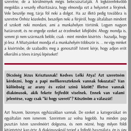
szeretne, de a körülmények mégis belecsúsztatják. A legkézenfekvőbb
megoldás a veszély elhárítására, hogy elmondja ezt a helyzetet a férjének.
Vele beszélje meg, tárja föl neki a dolgot. Ha az illető pedig továbbra is
szeretne Önhöz közeledni, beszéljen neki a férjéről, hogy általában mindent
el szokott neki mondani, ami a munkahelyen történik. Legyen nagyon
határozott, és ne engedje ezeket az érzelmeket kifejlődni. Ahogy mondja is,
semmi jó nem származik belőle, csak - mint minden kísértés - hazudja, hogy
jó lesz. A Miatyánkot mondja el a munkahelyén többször is. ... ne vígy minket
a kísértésbe, de szabadíts meg a gonosztól! Istent kérje, hogy adjon erőt
elkerülni a téves irányú lépéseket!
Dicsőség Jézus Krisztusnak! Kedves Lelki Atya! Azt szeretném
kérdezni, hogy a papi mellkereszteknek vannak fokozatai? Van
különbség az arany és ezüst színű között? Illetve vannak
diakónusok, akik fekete fejfedőt viselnek. Ennek van valami
jelentése, vagy csak "ki hogy szereti"? Köszönöm a válaszát!
Azt hiszem, bizonyos egyházakban vannak. De ezeket a kategoriákat én
egyáltalán nem ismerem. Szerintem az volna legjobb, ha minden pap
pusztán Isten szerelméért dolgozna, és nem nézné, hogy milyen földi
kitüntetést kap érte. A diakónusoknál terjed a fejfedő használata, én is úgy