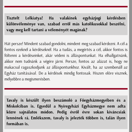
Tisztelt Lelkiatya! Ha valakinek egyházjogi kérdésben
különvéleménye van, szabad erről más katolikusokkal beszélni,
vagy meg kell tartani a véleményét magának?
Hát persze! Mindent szabad gondolni, mindent meg szabad kérdezni. A cél a
fontos ezeknél a kérdéseknél. Ha a tudás, a megértés a cél, akkor fontos is
föltenni a kérdéseinket, akár védeni is álláspontunkat. Ha elhallgatnánk,
akkor nem tudnánk a végére járni. Persze, fontos az alázat is, hogy ne
makacsul ragaszkodjunk az álláspontunkhoz. Kivált, ha az szembenáll az
Egyház tanításával. De a kérdések mindig fontosak. Hiszen előre visznek,
mélyebbre a megismerésben.
Tavaly is készült ilyen beszámoló a Főegyházmegyében és a
Miskolciban is. Egyedül a Nyíregyházi Egyházmegye nem adta
közre sajnálatos módon. Pedig évről évre sokan kíváncsiak
lennének rá. Emlékszem, tavaly is jelezték többen is, talán ilyen
formában is.