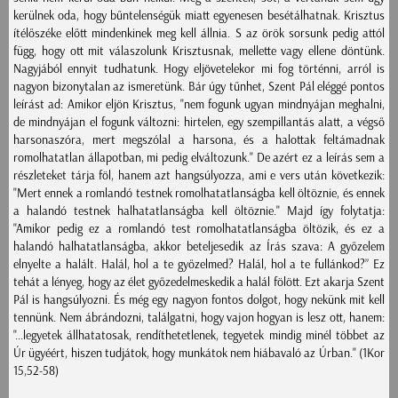
kerülnek oda, hogy bűntelenségük miatt egyenesen besétálhatnak. Krisztus
ítélőszéke előtt mindenkinek meg kell állnia. S az örök sorsunk pedig attól
függ, hogy ott mit válaszolunk Krisztusnak, mellette vagy ellene döntünk.
Nagyjából ennyit tudhatunk. Hogy eljövetelekor mi fog történni, arról is
nagyon bizonytalan az ismeretünk. Bár úgy tűnhet, Szent Pál eléggé pontos
leírást ad: Amikor eljön Krisztus, "nem fogunk ugyan mindnyájan meghalni,
de mindnyájan el fogunk változni: hirtelen, egy szempillantás alatt, a végső
harsonaszóra, mert megszólal a harsona, és a halottak feltámadnak
romolhatatlan állapotban, mi pedig elváltozunk." De azért ez a leírás sem a
részleteket tárja föl, hanem azt hangsúlyozza, ami e vers után következik:
"Mert ennek a romlandó testnek romolhatatlanságba kell öltöznie, és ennek
a halandó testnek halhatatlanságba kell öltöznie." Majd így folytatja:
"Amikor pedig ez a romlandó test romolhatatlanságba öltözik, és ez a
halandó halhatatlanságba, akkor beteljesedik az Írás szava: A győzelem
elnyelte a halált. Halál, hol a te győzelmed? Halál, hol a te fullánkod?” Ez
tehát a lényeg, hogy az élet győzedelmeskedik a halál fölött. Ezt akarja Szent
Pál is hangsúlyozni. És még egy nagyon fontos dolgot, hogy nekünk mit kell
tennünk. Nem ábrándozni, találgatni, hogy vajon hogyan is lesz ott, hanem:
"...legyetek állhatatosak, rendíthetetlenek, tegyetek mindig minél többet az
Úr ügyéért, hiszen tudjátok, hogy munkátok nem hiábavaló az Úrban." (1Kor
15,52-58)