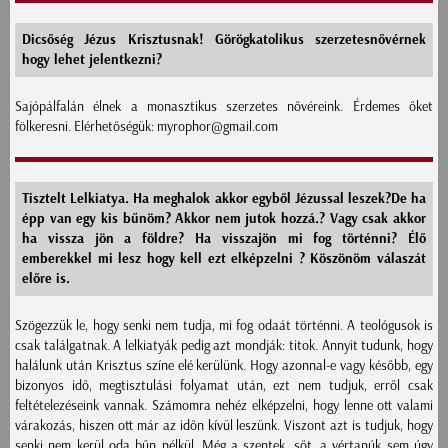
Dicsőség Jézus Krisztusnak! Görögkatolikus szerzetesnővérnek
hogy lehet jelentkezni?
Sajópálfalán élnek a monasztikus szerzetes nővéreink. Érdemes őket
fölkeresni. Elérhetőségük: myrophor@gmail.com
Tisztelt Lelkiatya. Ha meghalok akkor egyből Jézussal leszek?De ha
épp van egy kis bűnöm? Akkor nem jutok hozzá.? Vagy csak akkor
ha vissza jön a földre? Ha visszajön mi fog történni? Élő
emberekkel mi lesz hogy kell ezt elképzelni ? Köszönöm válaszát
előre is.
Szögezzük le, hogy senki nem tudja, mi fog odaát történni. A teológusok is
csak találgatnak. A lelkiatyák pedig azt mondják: titok. Annyit tudunk, hogy
halálunk után Krisztus színe elé kerülünk. Hogy azonnal-e vagy később, egy
bizonyos idő, megtisztulási folyamat után, ezt nem tudjuk, erről csak
feltételezéseink vannak. Számomra nehéz elképzelni, hogy lenne ott valami
várakozás, hiszen ott már az időn kívül leszünk. Viszont azt is tudjuk, hogy
senki nem kerül oda bűn nélkül. Még a szentek, sőt, a vértanúk sem úgy