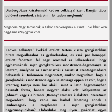
Dicsőség Jézus Krisztusnak! Kedves Lelkiatya! Szent Damján tábor
pulóvert szeretnék vásárolni. Hol tudom meglenni?
Megadom Nagy Tamásnak, a tábor szervezőjének a címét. Tőle lehet kérni.
nagytamas191@gmail.com
Kedves Lelkiatya! Évekkel ezelőtt tértem vissza görögkatolikus
hitem megvallásához és gyakorlásához, és csak pár hónappal
ezelőtt fedeztem fel nagy örömmel és lelkesedéssel, hogy
egyházunknak saját görögkatolikus monstrancia-hagyománya is
létezett, amelyben az Eucharisztikus Krisztust szentségimádásra
helyezték ki. Különösen megérintett, amikor megtudtam, hogy a
görögkatolikus monstrancia egyik sajátossága éppen az volt, hogy a
Szentség tartója nem kör alakú, mint a latin hagyományban
használt forma, hanem négyzet alakú volt, kifejezetten az
„Ahnec”, vagyis a bizánci „Bárány” számára kialakítva. Szeretném
megkérdezni, hogy van-e ma bárhol lehetőség ennek a
jámborságnak a megélésére a saját görögkatolikus
hagyományunkban? Előfordul-e még ilyen gyakorlat egyes