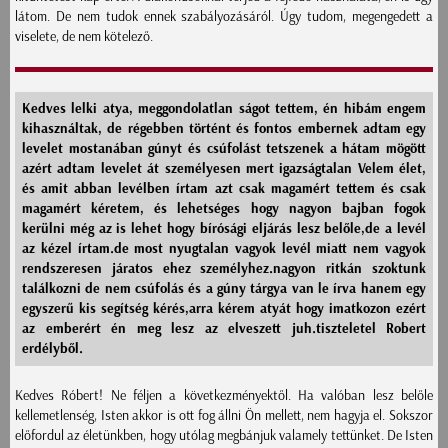
látom. De nem tudok ennek szabályozásáról. Úgy tudom, megengedett a
viselete, de nem kötelező.
Kedves lelki atya, meggondolatlan ságot tettem, én hibám engem
kihasználtak, de régebben történt és fontos embernek adtam egy
levelet mostanában gúnyt és csúfolást tetszenek a hátam mögött
azért adtam levelet át személyesen mert igazságtalan Velem élet,
és amit abban levélben írtam azt csak magamért tettem és csak
magamért kéretem, és lehetséges hogy nagyon bajban fogok
kerülni még az is lehet hogy bírósági eljárás lesz belőle,de a levél
az kézel írtam.de most nyugtalan vagyok levél miatt nem vagyok
rendszeresen járatos ehez személyhez.nagyon ritkán szoktunk
találkozni de nem csúfolás és a gúny tárgya van le írva hanem egy
egyszerű kis segítség kérés,arra kérem atyát hogy imatkozon ezért
az emberért én meg lesz az elveszett juh.tiszteletel Robert
erdélyből.
Kedves Róbert! Ne féljen a következményektől. Ha valóban lesz belőle
kellemetlenség, Isten akkor is ott fog állni Ön mellett, nem hagyja el. Sokszor
előfordul az életünkben, hogy utólag megbánjuk valamely tettünket. De Isten