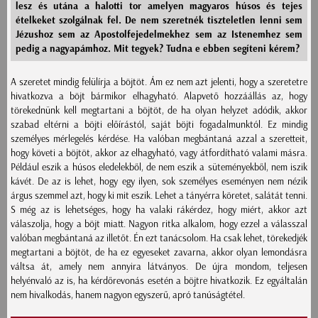
lesz és utána a halotti tor amelyen magyaros húsos és tejes
ételkeket szolgálnak fel. De nem szeretnék tiszteletlen lenni sem
Jézushoz sem az Apostolfejedelmekhez sem az Istenemhez sem
pedig a nagyapámhoz. Mit tegyek? Tudna e ebben segíteni kérem?
A szeretet mindig felülírja a böjtöt. Ám ez nem azt jelenti, hogy a szeretetre
hivatkozva a böjt bármikor elhagyható. Alapvető hozzáállás az, hogy
törekednünk kell megtartani a böjtöt, de ha olyan helyzet adódik, akkor
szabad eltérni a böjti előírástól, saját böjti fogadalmunktól. Ez mindig
személyes mérlegelés kérdése. Ha valóban megbántaná azzal a szeretteit,
hogy követi a böjtöt, akkor az elhagyható, vagy átfordítható valami másra.
Például eszik a húsos eledelekből, de nem eszik a süteményekből, nem iszik
kávét. De az is lehet, hogy egy ilyen, sok személyes eseményen nem nézik
árgus szemmel azt, hogy ki mit eszik. Lehet a tányérra köretet, salátát tenni.
S még az is lehetséges, hogy ha valaki rákérdez, hogy miért, akkor azt
válaszolja, hogy a böjt miatt. Nagyon ritka alkalom, hogy ezzel a válasszal
valóban megbántaná az illetőt. Én ezt tanácsolom. Ha csak lehet, törekedjék
megtartani a böjtöt, de ha ez egyeseket zavarna, akkor olyan lemondásra
váltsa át, amely nem annyira látványos. De újra mondom, teljesen
helyénvaló az is, ha kérdőrevonás esetén a böjtre hivatkozik. Ez egyáltalán
nem hivalkodás, hanem nagyon egyszerű, apró tanúságtétel.