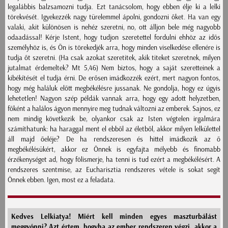
legalábbis balzsamozni tudja. Ezt tanácsolom, hogy ebben élje ki a lelki
törekvését. Igyekezzék nagy türelemmel ápolni, gondozni őket. Ha van egy
valaki, akit különösen is nehéz szeretni, no, ott álljon bele még nagyobb
odaadással! Kérje Istent, hogy tudjon szeretettel fordulni ehhöz az idős
személyhöz is, és Ön is törekedjék arra, hogy minden viselkedése ellenére is
tudja őt szeretni. (Ha csak azokat szeretitek, akik titeket szeretnek, milyen
jutalmat érdemeltek? Mt 5,46) Nem biztos, hogy a saját szeretteinek a
kibékítését el tudja érni. De erősen imádkozzék ezért, mert nagyon fontos,
hogy még haláluk előtt megbékélésre jussanak. Ne gondolja, hogy ez úgyis
lehetetlen! Nagyon szép példák vannak arra, hogy egy adott helyzetben,
főként a halálos ágyon mennyire meg tudnak változni az emberek. Sajnos, ez
nem mindig következik be, olyankor csak az Isten végtelen irgalmára
számíthatunk: ha haraggal ment el ebből az életből, akkor milyen lelkülettel
áll majd őeléje? De ha rendszeresen és hittel imádkozik az ő
megbékélésükért, akkor ez Önnek is egyfajta mélyebb és finomabb
érzékenységet ad, hogy fölismerje, ha tenni is tud ezért a megbékélésért. A
rendszeres szentmise, az Eucharisztia rendszeres vétele is sokat segít
Önnek ebben. Igen, most ez a feladata.
Kedves Lelkiatya! Miért kell minden egyes maszturbálást
meggyónni? Azt értem, hogyha az ember rendszeren végzi, akkor a