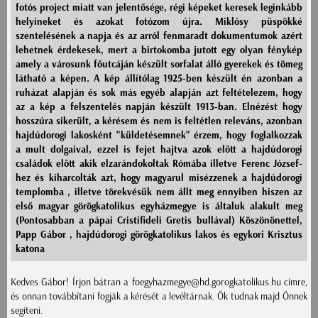
fotós project miatt van jelentősége, régi képeket keresek leginkább
helyíneket és azokat fotózom újra. Miklósy püspökké
szentelésének a napja és az arról fenmaradt dokumentumok azért
lehetnek érdekesek, mert a birtokomba jutott egy olyan fénykép
amely a városunk főutcáján készült sorfalat álló gyerekek és tömeg
látható a képen. A kép állítólag 1925-ben készült én azonban a
ruházat alapján és sok más egyéb alapján azt feltételezem, hogy
az a kép a felszentelés napján készült 1913-ban. Elnézést hogy
hosszúra sikerült, a kérésem és nem is feltétlen releváns, azonban
hajdúdorogi lakosként "küldetésemnek" érzem, hogy foglalkozzak
a mult dolgaival, ezzel is fejet hajtva azok előtt a hajdúdorogi
családok előtt akik elzarándokoltak Rómába illetve Ferenc József-
hez és kiharcolták azt, hogy magyarul misézzenek a hajdúdorogi
templomba , illetve törekvésük nem állt meg ennyiben hiszen az
első magyar görögkatolikus egyházmegye is általuk alakult meg
(Pontosabban a pápai Cristifideli Gretis bullával) Köszönönettel,
Papp Gábor , hajdúdorogi görögkatolikus lakos és egykori Krisztus
katona
Kedves Gábor! Írjon bátran a foegyhazmegye@hd.gorogkatolikus.hu címre,
és onnan továbbítani fogják a kérését a levéltárnak. Ők tudnak majd Önnek
segíteni.