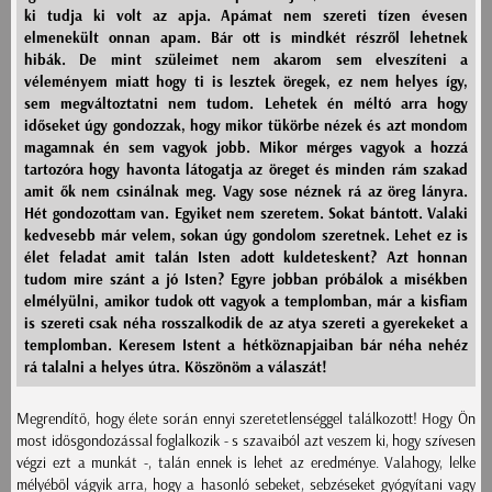
ki tudja ki volt az apja. Apámat nem szereti tízen évesen
elmenekült onnan apam. Bár ott is mindkét részről lehetnek
hibák. De mint szüleimet nem akarom sem elveszíteni a
véleményem miatt hogy ti is lesztek öregek, ez nem helyes így,
sem megváltoztatni nem tudom. Lehetek én méltó arra hogy
időseket úgy gondozzak, hogy mikor tükörbe nézek és azt mondom
magamnak én sem vagyok jobb. Mikor mérges vagyok a hozzá
tartozóra hogy havonta látogatja az öreget és minden rám szakad
amit ők nem csinálnak meg. Vagy sose néznek rá az öreg lányra.
Hét gondozottam van. Egyiket nem szeretem. Sokat bántott. Valaki
kedvesebb már velem, sokan úgy gondolom szeretnek. Lehet ez is
élet feladat amit talán Isten adott kuldeteskent? Azt honnan
tudom mire szánt a jó Isten? Egyre jobban próbálok a misékben
elmélyülni, amikor tudok ott vagyok a templomban, már a kisfiam
is szereti csak néha rosszalkodik de az atya szereti a gyerekeket a
templomban. Keresem Istent a hétköznapjaiban bár néha nehéz
rá talalni a helyes útra. Köszönöm a válaszát!
Megrendítő, hogy élete során ennyi szeretetlenséggel találkozott! Hogy Ön
most idősgondozással foglalkozik - s szavaiból azt veszem ki, hogy szívesen
végzi ezt a munkát -, talán ennek is lehet az eredménye. Valahogy, lelke
mélyéből vágyik arra, hogy a hasonló sebeket, sebzéseket gyógyítani vagy