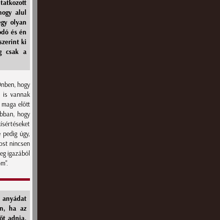
atkozott
hogy alul
egy olyan
odó és én
zerint ki
eg csak a
Önben, hogy
e is vannak
t maga előtt
abban, hogy
kísértéseket
 pedig úgy,
ost nincsen
Meg igazából
m".
s anyádat
an, ha az
őt adnia.