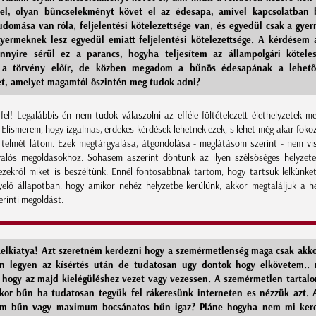
el, olyan bűncselekményt követ el az édesapa, amivel kapcsolatban 
udomása van róla, feljelentési kötelezettsége van, és egyedül csak a gye
gyermeknek lesz egyedül emiatt feljelentési kötelezettsége. A kérdésem 
nyire sérül ez a parancs, hogyha teljesítem az állampolgári kötele
 a törvény előír, de közben megadom a bűnös édesapának a lehető
tet, amelyet magamtól őszintén meg tudok adni?
fel! Legalábbis én nem tudok válaszolni az efféle föltételezett élethelyzetek me
 Elismerem, hogy izgalmas, érdekes kérdések lehetnek ezek, s lehet még akár fokoz
telmét látom. Ezek megtárgyalása, átgondolása - meglátásom szerint - nem vi
alós megoldásokhoz. Sohasem aszerint döntünk az ilyen szélsőséges helyzet
zekről miket is beszéltünk. Ennél fontosabbnak tartom, hogy tartsuk lelkünke
gyelő állapotban, hogy amikor nehéz helyzetbe kerülünk, akkor megtaláljuk a he
erinti megoldást.
elkiatya! Azt szeretném kerdezni hogy a szemérmetlenség maga csak akk
n legyen az kísértés után de tudatosan ugy dontok hogy elkövetem..
 hogy az majd kielégüléshez vezet vagy vezessen. A szemérmetlen tartal
kor bűn ha tudatosan tegyük fel rákeresünk interneten es nézzük azt. 
em bűn vagy maximum bocsánatos bűn igaz? Pláne hogyha nem mi kere