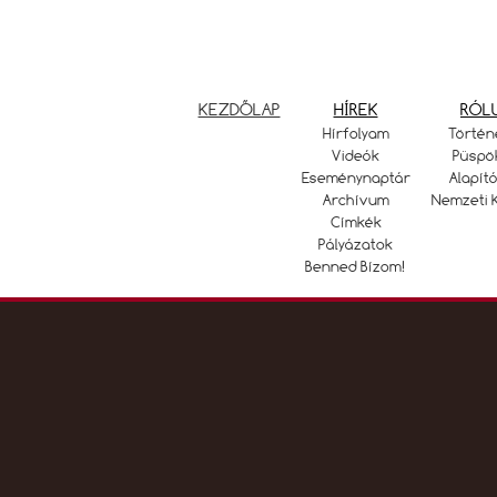
KEZDŐLAP
HÍREK
RÓL
Hírfolyam
Történ
Videók
Püspö
Eseménynaptár
Alapító
Archívum
Nemzeti 
Címkék
Pályázatok
Benned Bízom!