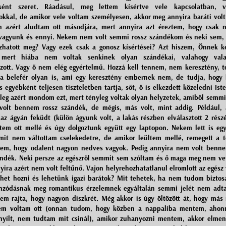
ként szeret. Ráadásul, meg lettem kísértve vele kapcsolatban, v
okkal, de amikor vele voltam személyesen, akkor meg annyira baráti volt
 azért aludtam ott másodjára, mert annyira azt éreztem, hogy csak 
vagyunk és ennyi. Nekem nem volt semmi rossz szándékom és neki sem,
zhatott meg? Vagy ezek csak a gonosz kísértései? Azt hiszem, Önnek ke
mert hiába nem voltak senkinek olyan szándékai, valahogy val
szott. Vagy ő nem elég egyértelmű. Hozzá kell tennem, nem keresztény, t
ba belefér olyan is, ami egy keresztény embernek nem, de tudja, hogy 
s egyébként teljesen tiszteletben tartja, sőt, ő is elkezdett közeledni Ist
Főleg azért mondom ezt, mert tényleg voltak olyan helyzetek, amiből semmi
olt bennem rossz szándék, de mégis, más volt, mint addig. Például,
az ágyán feküdt (külön ágyunk volt, a lakás részben elválasztott 2 rész
tem ott mellé és úgy dolgoztunk együtt egy laptopon. Nekem lett is egy
mit nem váltottam cselekedetre, de amikor leültem mellé, remegett a 
tem, hogy odalent nagyon nedves vagyok. Pedig annyira nem volt ben
ándék. Neki persze az egészről semmit sem szóltam és ő maga meg nem vet
yira azért nem volt feltűnő. Vajon helyrehozhatatlanul elromlott az egész
ehet hozni és lehetünk igazi barátok? Mit tehetek, ha nem tudom biztos
nzódásnak meg romantikus érzelemnek egyáltalán semmi jelét nem adt
tem rajta, hogy nagyon diszkrét. Még akkor is úgy öltözött át, hogy más 
em voltam ott (onnan tudom, hogy közben a nappaliba mentem, ahon
nyílt, nem tudtam mit csinál), amikor zuhanyozni mentem, akkor elmen