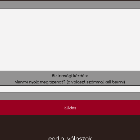
Biztonsági kérdés:
Mennyi nyolc meg tizenöt? (a választ számmal kell beírni)
küldés
eddigi válaszok