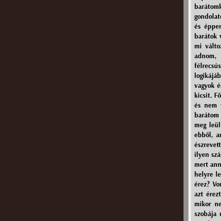
barátom
gondolat
és éppen
barátok 
mi válto
adnom, 
félrecsú
logikájá
vagyok é
kicsit. 
és nem v
barátom 
meg leül
ebből, a
észrevet
ilyen sz
mert ann
helyre l
érez? Vo
azt érez
mikor n
szobája 