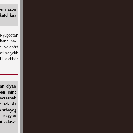
ozni azon
atolikus
. Nyugodtan
tenni neki.
n. Ne azért
nél mélyebb
akkor ehhöz
ban olyan
ben, mint
encsésnek
n sok, és
a szőnyeg
n, nagyon
ó választ