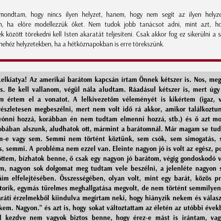
ondtam, hogy nincs ilyen helyzet, hanem, hogy nem segít az ilyen helyze
en, ha előre modellezzük őket. Nem tudok jobb tanácsot adni, mint azt, h
 között törekedni kell Isten akaratát teljesíteni. Csak akkor fog ez sikerülni a 
nehéz helyzetekben, ha a hétköznapokban is erre törekszünk.
elkiatya! Az amerikai barátom kapcsán írtam Önnek kétszer is. Nos, meg
ás. Be kell vallanom, végül nála aludtam. Ráadásul kétszer is, mert úgy
m értem el a vonatot. A lelkivezetőm véleményét is kikértem (igaz, 
észletesen megbeszélni, mert nem volt idő rá akkor, amikor találkoztu
yónni hozzá, korábban én nem tudtam elmenni hozzá, stb.) és ő azt m
obában alszunk, aludhatok ott, mármint a barátomnál. Már magam se tu
em-e vagy sem. Semmi nem történt köztünk, sem csók, sem simogatás, 
s, semmi. A probléma nem ezzel van. Eleinte nagyon jó is volt az egész, po
öttem, bízhatok benne, ő csak egy nagyon jó barátom, végig gondoskodó v
am, nagyon sok dolgomat meg tudtam vele beszélni, a jelenléte nagyon s
im elfelejtésében. Összességében, olyan volt, mint egy barát, közös p
ztorik, egymás türelmes meghallgatása megvolt, de nem történt semmilyen
aráti érzelmekből kiindulva megírtam neki, hogy hiányzik nekem és válasz
ekem. Nagyon." és azt is, hogy sokat változtattam az életén az utóbbi évekb
ól kezdve nem vagyok biztos benne, hogy érez-e mást is irántam, vag