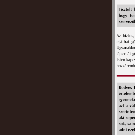
Tisztelt
hogy te
szervező
Az biztos,
eljárhat g
Ugyanakkor
lépjen át 
Isten-kapc
hozzárende
Kedves L
értelemb
gyermekv
azt a vá
szerinte
alá sepe
sok, saj
adni eze