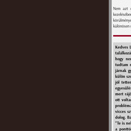
Nem azt m
kezeléséb
körülmények
különösen 
Kedves L
találkoz
hogy ne
tudtam r
járnak g
külön sz
jól tett
egyesülé
mert ráj
ott volt
problémá
vicces s
dolog. B
"Te is n
a pontt