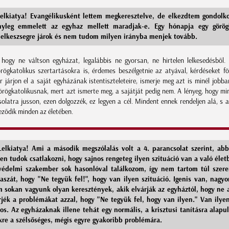
 lelkiatya! Evangélikusként lettem megkeresztelve, de elkezdtem gondolk
nyleg emmelett az egyhaz mellett maradjak-e. Egy hónapja egy görögk
lelkeszsegre járok és nem tudom milyen irányba menjek tovább.
 hogy ne váltson egyházat, legalábbis ne gyorsan, ne hirtelen lelkesedésből
örögkatolikus szertartásokra is, érdemes beszélgetnie az atyával, kérdéseket föl
 járjon el a saját egyházának istentiszteleteire, ismerje meg azt is minél jobba
görögkatolikusnak, mert azt ismerte meg, a sajátját pedig nem. A lényeg, hogy mi
solatra jusson, ezen dolgozzék, ez legyen a cél. Mindent ennek rendeljen alá, s 
ződik minden az életében.
elkiatya! Ami a második megszólalás volt a 4. parancsolat szerint, ab
en tudok csatlakozni, hogy sajnos rengeteg ilyen szituáció van a való élet
édelmi szakember sok hasonlóval találkozom, így nem tartom túl szer
laszát, hogy "Ne tegyük fel!", hogy van ilyen szituáció. Igenis van, nagyo
m sokan vagyunk olyan keresztények, akik elvárják az egyháztól, hogy ne 
rjék a problémákat azzal, hogy "Ne tegyük fel, hogy van ilyen." Van ilye
nos. Az egyházaknak illene tehát egy normális, a krisztusi tanításra alapul
kre a szélsőséges, mégis egyre gyakoribb problémára.