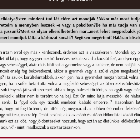
elkiatya!Isten mindent tud lát előre azt mondják !Akkor már most tudj
retteim a mennyben lesznek -e vagy a pokolban?De ha már tudja van 
a jussunk?Mert ez olyan elkerülhetetlen már…mert lehet megpróbálok jó
mert mondjuk látta a kárhozat sorsát?! Segítsen megérteni! Hálásan kösz
 írtam erről egy másik kérdezőnek, érdemes azt is visszakeresni. Mondok egy p
letről látja, hogy egy gyermek körbenézés nélkül szalad a kocsiút felé, amelyen ép
agy sebességgel, akár rá is kiálthat a gyermekre vagy a szüleire, de nem hallják, s 
ncsétlenség fog bekövetkezni, akkor a gyermek vagy a szülei vajon megakadál
jt? Ha szülők körültekintőbbek, akkor igen, ha a gyermeket megtanították volna,
, igen, ha a sofőr betartotta volna a megfelelő sebességet az útkereszteződéshöz
t sok tényező játszott szerepet abban, hogy baleset történt, s ha egyik vagy más
selkedik, akkor nem is történt volna baj. Ezt Ön mind látja messziről, de hiába
 senki, ki figyel oda egy tizedik emeleten kiabáló emberre...? Hasonlóan lá
, hogy mi fog történni, de attól még megmarad az időben élő ember felelőss
gy mit tesz, merre lép. Tehát nekünk, akik az előbb és utóbb időkorlátai között élün
unk ezt az időt, hogy jó döntéseket hozzunk, hogy aztán az életünkkel előkészülv
et adjunk" - mint imádkozzuk a szertartásainkon.