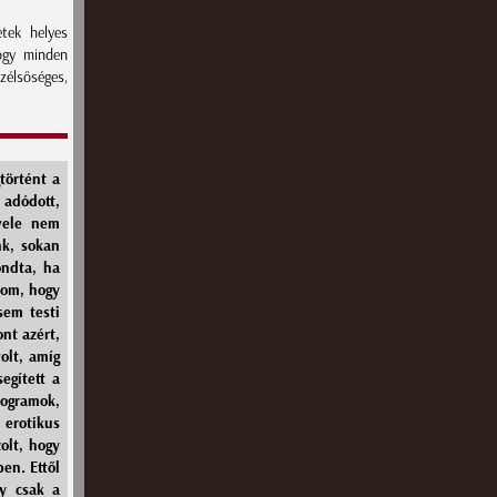
tek helyes
ogy minden
szélsőséges,
történt a
 adódott,
vele nem
nk, sokan
ondta, ha
dom, hogy
sem testi
nt azért,
olt, amíg
egített a
rogramok,
 erotikus
olt, hogy
en. Ettől
y csak a