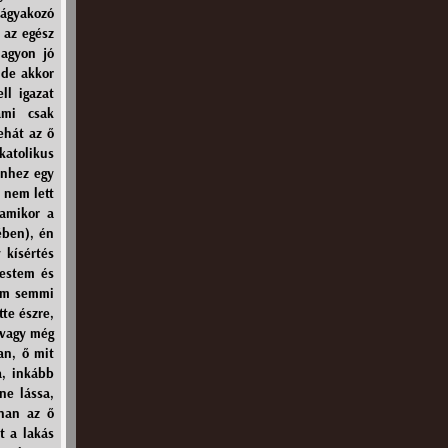
ágyakozó
 az egész
nagyon jó
 de akkor
ll igazat
ami csak
ehát az ő
katolikus
enhez egy
 nem lett
 amikor a
ében), én
 kísértés
testem és
nem semmi
te észre,
 vagy még
an, ő mit
a, inkább
ne lássa,
nan az ő
t a lakás