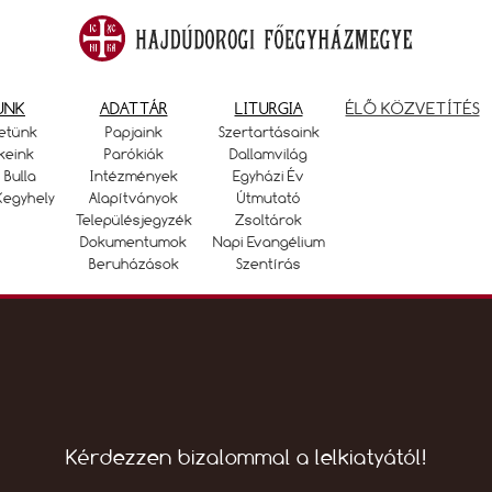
UNK
ADATTÁR
LITURGIA
ÉLŐ KÖZVETÍTÉS
etünk
Papjaink
Szertartásaink
keink
Parókiák
Dallamvilág
 Bulla
Intézmények
Egyházi Év
Kegyhely
Alapítványok
Útmutató
Településjegyzék
Zsoltárok
Dokumentumok
Napi Evangélium
Beruházások
Szentírás
Kérdezzen bizalommal a lelkiatyától!