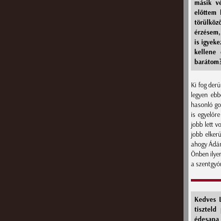
másik v
előttem 
törülköz
érzésem,
is igyek
kellene 
barátom?
Ki fog der
legyen ebb
hasonló gon
is egyelőr
jobb lett v
jobb elker
ahogy Ádám
Önben ilyen
a szentgyón
Kedves L
tiszteld
édesapa 