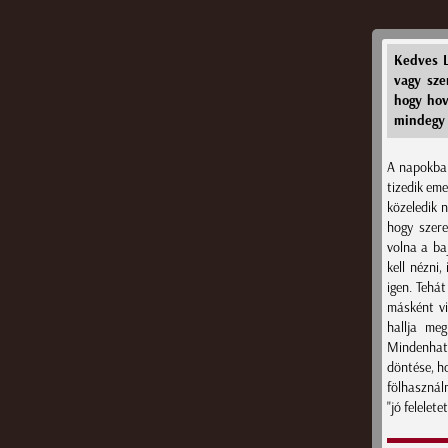
Kedves L
vagy sze
hogy hov
mindegy 
A napokban
tizedik eme
közeledik n
hogy szere
volna a ba
kell nézni
igen. Tehá
másként vi
hallja meg
Mindenható
döntése, ho
fölhasználn
"jó felelet