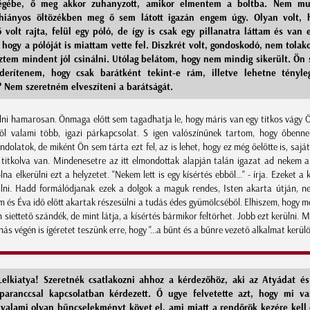
égébe, ő meg akkor zuhanyzott, amikor elmentem a boltba. Nem mut
hiányos öltözékben meg ő sem látott igazán engem úgy. Olyan volt, 
ő volt rajta, felül egy póló, de így is csak egy pillanatra láttam és van 
 hogy a pólóját is miattam vette fel. Diszkrét volt, gondoskodó, nem tolak
eztem mindent jól csinálni. Utólag belátom, hogy nem mindig sikerült. Ön s
derítenem, hogy csak barátként tekint-e rám, illetve lehetne tényl
 Nem szeretném elveszíteni a barátságát.
ülni hamarosan. Önmaga előtt sem tagadhatja le, hogy máris van egy titkos vágy 
ől valami több, igazi párkapcsolat. S igen valószínűnek tartom, hogy őbenn
dolatok, de miként Ön sem tárta ezt fel, az is lehet, hogy ez még őelőtte is, sajá
e titkolva van. Mindenesetre az itt elmondottak alapján talán igazat ad nekem 
olna elkerülni ezt a helyzetet. "Nekem lett is egy kísértés ebből..." - írja. Ezeket a 
ülni. Hadd formálódjanak ezek a dolgok a maguk rendes, Isten akarta útján, ne
 és Éva idő előtt akartak részesülni a tudás édes gyümölcséből. Elhiszem, hogy m
 siettető szándék, de mint látja, a kísértés bármikor feltörhet. Jobb ezt kerülni. 
ás végén is ígéretet teszünk erre, hogy "...a bűnt és a bűnre vezető alkalmat kerülö
elkiatya! Szeretnék csatlakozni ahhoz a kérdezőhöz, aki az Atyádat é
 paranccsal kapcsolatban kérdezett. Ő ugye felvetette azt, hogy mi v
valami olyan bűncselekményt követ el, ami miatt a rendőrök kezére kell 