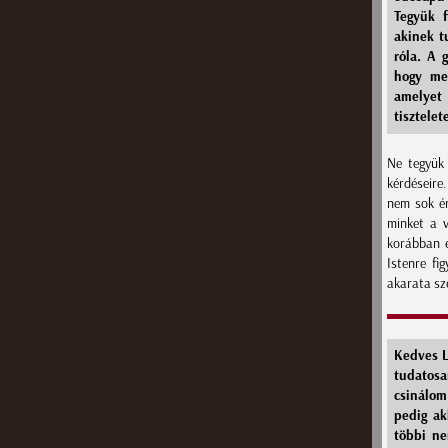
Tegyük f
akinek t
róla. A 
hogy men
amelyet
tisztele
Ne tegyük 
kérdéseire.
nem sok ér
minket a v
korábban e
Istenre fi
akarata sz
Kedves L
tudatosa
csinálom
pedig ak
többi n